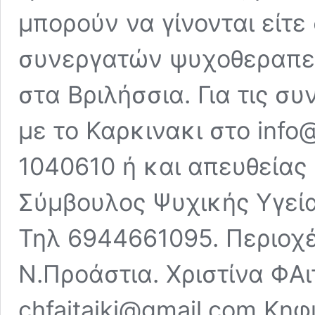
μπορούν να γίνονται είτ
συνεργατών ψυχοθεραπευ
στα Βριλήσσια. Για τις σ
με το Καρκινακι στο info@
1040610 ή και απευθείας 
Σύμβουλος Ψυχικής Υγεί
Τηλ 6944661095. Περιοχ
Ν.Προάστια. Χριστίνα ΦΑ
chfaitaiki@gmail.com Κη