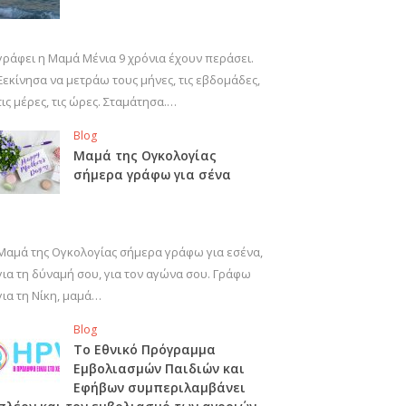
γράφει η Μαμά Μένια 9 χρόνια έχουν περάσει.
Ξεκίνησα να μετράω τους μήνες, τις εβδομάδες,
τις μέρες, τις ώρες. Σταμάτησα.…
Blog
Μαμά της Ογκολογίας
σήμερα γράφω για σένα
Μαμά της Ογκολογίας σήμερα γράφω για εσένα,
για τη δύναμή σου, για τον αγώνα σου. Γράφω
για τη Νίκη, μαμά…
Blog
Το Εθνικό Πρόγραμμα
Εμβολιασμών Παιδιών και
Εφήβων συμπεριλαμβάνει