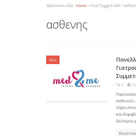
Βρίσκεστε εδώ:
Home
›
Post Tagged with: "ασθεν
ασθενης
Πανελλ
Νέα
Γιατρο
Συμμετ
0
ka
Παρουσίασ
Ασθενούς 
Λήψη Αποφ
και Αλφαβη
δεύτερης 
Read mo