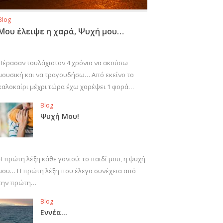
Blog
Μου έλειψε η χαρά, Ψυχή μου…
Πέρασαν τουλάχιστον 4 χρόνια να ακούσω
μουσική και να τραγουδήσω… Από εκείνο το
καλοκαίρι μέχρι τώρα έχω χορέψει 1 φορά…
Blog
Ψυχή Μου!
Η πρώτη λέξη κάθε γονιού: το παιδί μου, η ψυχή
μου… Η πρώτη λέξη που έλεγα συνέχεια από
την πρώτη…
Blog
Εννέα…