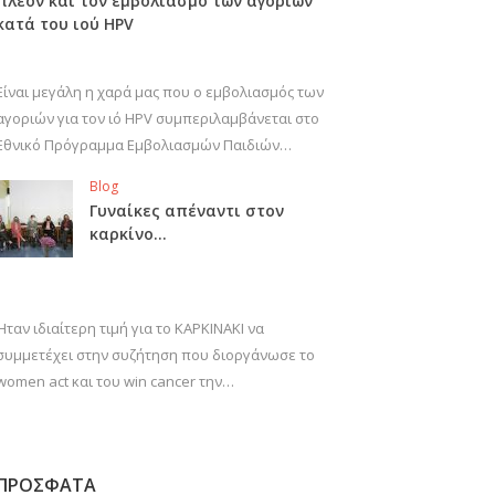
πλέον και τον εμβολιασμό των αγοριών
κατά του ιού HPV
Είναι μεγάλη η χαρά μας που ο εμβολιασμός των
αγοριών για τον ιό HPV συμπεριλαμβάνεται στο
Εθνικό Πρόγραμμα Εμβολιασμών Παιδιών…
Blog
Γυναίκες απέναντι στον
καρκίνο…
Ήταν ιδιαίτερη τιμή για το ΚΑΡΚΙΝΑΚΙ να
συμμετέχει στην συζήτηση που διοργάνωσε το
women act και του win cancer την…
ΠΡΟΣΦΑΤΑ