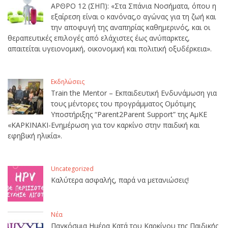
ΑΡΘΡΟ 12 (ΣΗΠ): «Στα Σπάνια Νοσήματα, όπου η
εξαίρεση είναι ο κανόνας,ο αγώνας για τη ζωή και
την αποφυγή της αναπηρίας καθημερινός, και οι
θεραπευτικές επιλογές από ελάχιστες έως ανύπαρκτες,
απαιτείται υγειονομική, οικονομική και πολιτική οξυδέρκεια».
Εκδηλώσεις
Train the Mentor – Εκπαιδευτική Ενδυνάμωση για
τους μέντορες του προγράμματος Ομότιμης
Υποστήριξης “Parent2Parent Support” της ΑμΚΕ
«ΚΑΡΚΙΝΑΚΙ-Ενημέρωση για τον καρκίνο στην παιδική και
εφηβική ηλικία».
Uncategorized
Καλύτερα ασφαλής, παρά να μετανιώσεις!
Νέα
Παγκόσμια Ημέρα Κατά του Καρκίνου της Παιδικής