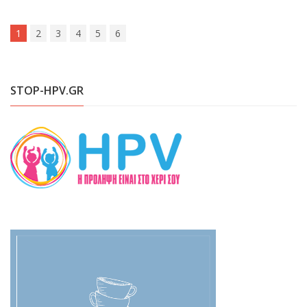
1
2
3
4
5
6
STOP-HPV.GR