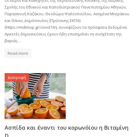
Οι Ιατροί και Καθηγητές της Θεραπευτικής Κλινικής της Ιατρικής
Σχολής του Εθνικού και Καποδιστριακού Πανεπιστημίου Αθηνών,
Παρασκευή Καζάκου, Θεοδώρα Ψαλτοπούλου, Ασημίνα Μητράκου
και Θάνος Δημόπουλος (Πρύτανης ΕΚΠΑ)
(https://mdimop.gr/covid19/), συνοψίζουν τα πρόσφατα δεδομένα.
Αρκετές δημοσιεύσεις έχουν ήδη επισημάνει τη συσχέτιση της
βαριάς…
Read more
Διατροφή
Ασπίδα και έναντι του κορωνόϊου η Βιταμίνη
D