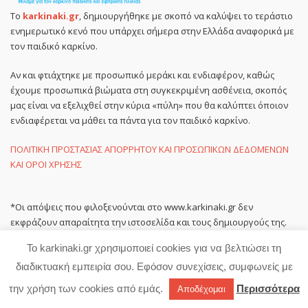
Το
karkinaki.gr
, δημιουργήθηκε με σκοπό να καλύψει το τεράστιο
ενημερωτικό κενό που υπάρχει σήμερα στην Ελλάδα αναφορικά με
τον παιδικό καρκίνο.
Αν και φτιάχτηκε με προσωπικό μεράκι και ενδιαφέρον, καθώς
έχουμε προσωπικά βιώματα στη συγκεκριμένη ασθένεια, σκοπός
μας είναι να εξελιχθεί στην κύρια «πύλη» που θα καλύπτει όποιον
ενδιαφέρεται να μάθει τα πάντα για τον παιδικό καρκίνο.
ΠΟΛΙΤΙΚΗ ΠΡΟΣΤΑΣΙΑΣ ΑΠΟΡΡΗΤΟΥ ΚΑΙ ΠΡΟΣΩΠΙΚΩΝ ΔΕΔΟΜΕΝΩΝ
ΚΑΙ ΟΡΟΙ ΧΡΗΣΗΣ
*Οι απόψεις που φιλοξενούνται στο www.karkinaki.gr δεν
εκφράζουν απαραίτητα την ιστοσελίδα και τους δημιουργούς της.
Το karkinaki.gr χρησιμοποιεί cookies για να βελτιώσει τη
διαδικτυακή εμπειρία σου. Εφόσον συνεχίσεις, συμφωνείς με
GR
ENG
την χρήση των cookies από εμάς.
Περισσότερα
Αποδέχομαι