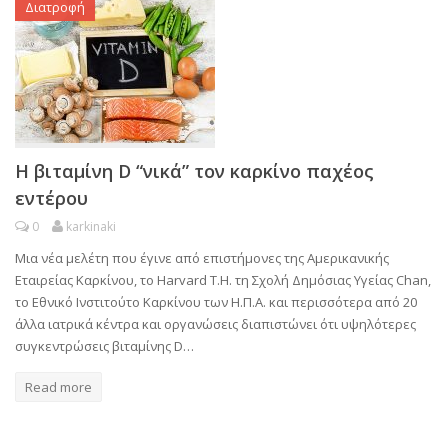
Διατροφή
Η βιταμίνη D “νικά” τον καρκίνο παχέος
εντέρου
0
karkinaki
Μια νέα μελέτη που έγινε από επιστήμονες της Αμερικανικής
Εταιρείας Καρκίνου, το Harvard T.H. τη Σχολή Δημόσιας Υγείας Chan,
το Εθνικό Ινστιτούτο Καρκίνου των Η.Π.Α. και περισσότερα από 20
άλλα ιατρικά κέντρα και οργανώσεις διαπιστώνει ότι υψηλότερες
συγκεντρώσεις βιταμίνης D…
Read more