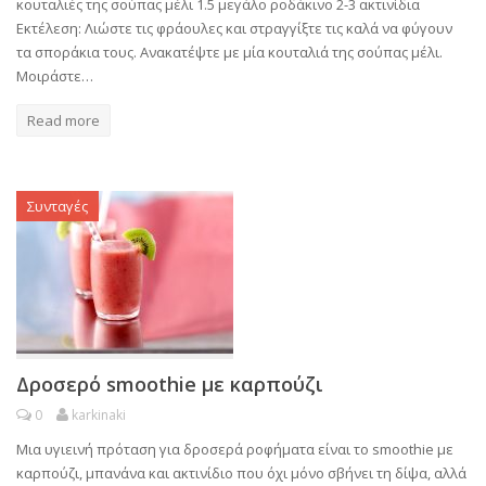
κουταλιές της σούπας μέλι 1.5 μεγάλο ροδάκινο 2-3 ακτινίδια
Εκτέλεση: Λιώστε τις φράουλες και στραγγίξτε τις καλά να φύγουν
τα σποράκια τους. Ανακατέψτε με μία κουταλιά της σούπας μέλι.
Μοιράστε…
Read more
Συνταγές
Δροσερό smoothie με καρπούζι
0
karkinaki
Μια υγιεινή πρόταση για δροσερά ροφήματα είναι το smoothie με
καρπούζι, μπανάνα και ακτινίδιο που όχι μόνο σβήνει τη δίψα, αλλά