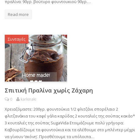
πραλίνα: 90γρ. βούτυρο φουντουκιού 90γρ.…
Read more
Συνταγές
Σπιτική Πραλίνα χωρίς Ζάχαρη
0
karkinaki
Χρειαζόμαστε: 200γρ. φουντούκια 1/2 φλιτζάνι σπορέλαιο 2
φλιτζανάκια του καφέ γάλα καρύδας 2 κουταλιές της σούπας κακάο*
3 κουταλιές της σούπας SugaVida Ετοιμάζουμε πολύ γρήγορα:
Καβουρδίζουμε τα φουντούκια και τα αλέθουμε στο μπλέντερ μέχρι
να γίνουν ‘σκόνη’. Προσθέτουμε τα υπόλοιπα…