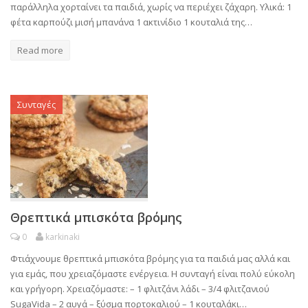
παράλληλα χορταίνει τα παιδιά, χωρίς να περιέχει ζάχαρη. Υλικά: 1
φέτα καρπούζι μισή μπανάνα 1 ακτινίδιο 1 κουταλιά της…
Read more
Συνταγές
Θρεπτικά μπισκότα βρόμης
0
karkinaki
Φτιάχνουμε θρεπτικά μπισκότα βρόμης για τα παιδιά μας αλλά και
για εμάς, που χρειαζόμαστε ενέργεια. Η συνταγή είναι πολύ εύκολη
και γρήγορη. Χρειαζόμαστε: – 1 φλιτζάνι λάδι – 3/4 φλιτζανιού
SugaVida – 2 αυγά – ξύσμα πορτοκαλιού – 1 κουταλάκι…