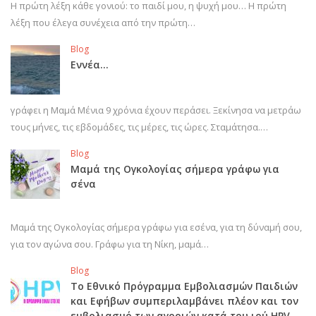
Η πρώτη λέξη κάθε γονιού: το παιδί μου, η ψυχή μου… Η πρώτη
λέξη που έλεγα συνέχεια από την πρώτη…
Blog
Εννέα…
γράφει η Μαμά Μένια 9 χρόνια έχουν περάσει. Ξεκίνησα να μετράω
τους μήνες, τις εβδομάδες, τις μέρες, τις ώρες. Σταμάτησα.…
Blog
Μαμά της Ογκολογίας σήμερα γράφω για
σένα
Μαμά της Ογκολογίας σήμερα γράφω για εσένα, για τη δύναμή σου,
για τον αγώνα σου. Γράφω για τη Νίκη, μαμά…
Blog
Το Εθνικό Πρόγραμμα Εμβολιασμών Παιδιών
και Εφήβων συμπεριλαμβάνει πλέον και τον
εμβολιασμό των αγοριών κατά του ιού HPV