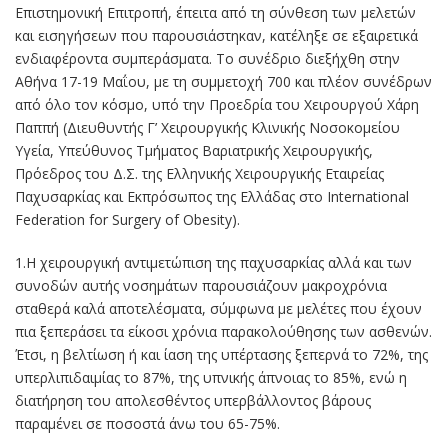
Επιστημονική Επιτροπή, έπειτα από τη σύνθεση των μελετών
και εισηγήσεων που παρουσιάστηκαν, κατέληξε σε εξαιρετικά
ενδιαφέροντα συμπεράσματα. Tο συνέδριο διεξήχθη στην
Αθήνα 17-19 Μαΐου, με τη συμμετοχή 700 και πλέον συνέδρων
από όλο τον κόσμο, υπό την Προεδρία του Χειρουργού Χάρη
Παππή (Διευθυντής Γ’ Χειρουργικής Κλινικής Νοσοκομείου
Υγεία, Υπεύθυνος Τμήματος Βαριατρικής Χειρουργικής,
Πρόεδρος του Δ.Σ. της Ελληνικής Χειρουργικής Εταιρείας
Παχυσαρκίας και Εκπρόσωπος της Ελλάδας στο International
Federation for Surgery of Obesity).
1.Η χειρουργική αντιμετώπιση της παχυσαρκίας αλλά και των
συνοδών αυτής νοσημάτων παρουσιάζουν μακροχρόνια
σταθερά καλά αποτελέσματα, σύμφωνα με μελέτες που έχουν
πια ξεπεράσει τα είκοσι χρόνια παρακολούθησης των ασθενών.
Έτσι, η βελτίωση ή και ίαση της υπέρτασης ξεπερνά το 72%, της
υπερλιπιδαιμίας το 87%, της υπνικής άπνοιας το 85%, ενώ η
διατήρηση του απολεσθέντος υπερβάλλοντος βάρους
παραμένει σε ποσοστά άνω του 65-75%.