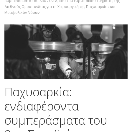
συμπεράσματα του 8ου Συνεδρίου του Ευρωπαϊκού Τμήματος της
Διεθνούς Ομοσπονδίας για τη Χειρουργική της Παχυσαρκίας και
Μεταβολικών Νόσων
Παχυσαρκία:
ενδιαφέροντα
συμπεράσματα του