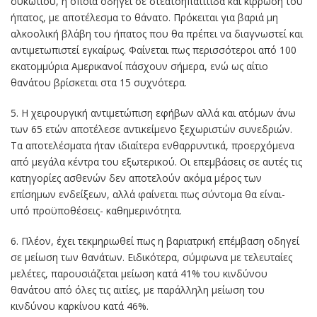
συκωτιού, η οποία οδηγεί σε στεατοηπατίτιδα και κίρρωση του
ήπατος, με αποτέλεσμα το θάνατο. Πρόκειται για βαριά μη
αλκοολική βλάβη του ήπατος που θα πρέπει να διαγνωστεί και
αντιμετωπιστεί εγκαίρως. Φαίνεται πως περισσότεροι από 100
εκατομμύρια Αμερικανοί πάσχουν σήμερα, ενώ ως αίτιο
θανάτου βρίσκεται στα 15 συχνότερα.
5. Η χειρουργική αντιμετώπιση εφήβων αλλά και ατόμων άνω
των 65 ετών αποτέλεσε αντικείμενο ξεχωριστών συνεδριών.
Τα αποτελέσματα ήταν ιδιαίτερα ενθαρρυντικά, προερχόμενα
από μεγάλα κέντρα του εξωτερικού. Οι επεμβάσεις σε αυτές τις
κατηγορίες ασθενών δεν αποτελούν ακόμα μέρος των
επίσημων ενδείξεων, αλλά φαίνεται πως σύντομα θα είναι-
υπό προϋποθέσεις- καθημερινότητα.
6. Πλέον, έχει τεκμηριωθεί πως η βαριατρική επέμβαση οδηγεί
σε μείωση των θανάτων. Ειδικότερα, σύμφωνα με τελευταίες
μελέτες, παρουσιάζεται μείωση κατά 41% του κινδύνου
θανάτου από όλες τις αιτίες, με παράλληλη μείωση του
κινδύνου καρκίνου κατά 46%.