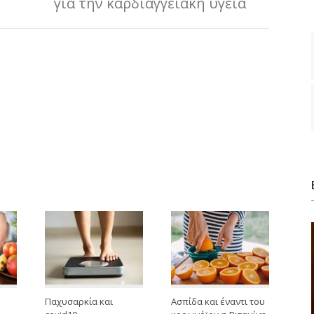
για την καρδιαγγειακή υγεία
Παχυσαρκία και
Ασπίδα και έναντι του