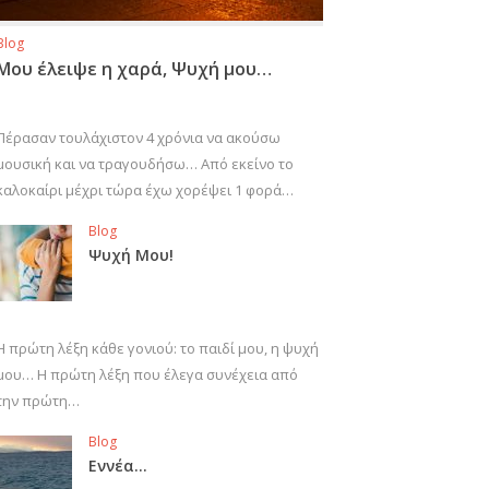
Blog
Μου έλειψε η χαρά, Ψυχή μου…
Πέρασαν τουλάχιστον 4 χρόνια να ακούσω
μουσική και να τραγουδήσω… Από εκείνο το
καλοκαίρι μέχρι τώρα έχω χορέψει 1 φορά…
Blog
Ψυχή Μου!
Η πρώτη λέξη κάθε γονιού: το παιδί μου, η ψυχή
μου… Η πρώτη λέξη που έλεγα συνέχεια από
την πρώτη…
Blog
Εννέα…