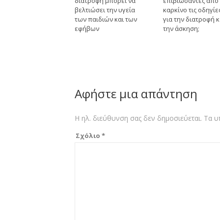
διατροφή μπορεί να
επιβιώσαντες από
βελτιώσει την υγεία
καρκίνο τις οδηγίε
των παιδιών και των
για την διατροφή κ
εφήβων
την άσκηση;
Αφήστε μια απάντηση
Η ηλ. διεύθυνση σας δεν δημοσιεύεται.
Τα υ
Σχόλιο
*