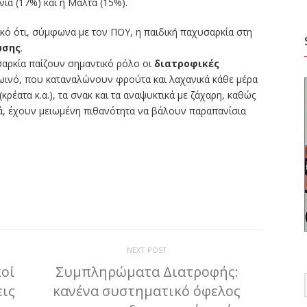
νία (17%) και η Μάλτα (15%).
ικό ότι, σύμφωνα με τον ΠΟΥ, η παιδική παχυσαρκία στη
ωσης
.
σαρκία παίζουν σημαντικό ρόλο οι
διατροφικές
ρωινό, που καταναλώνουν φρούτα και λαχανικά κάθε μέρα
ρέατα κ.α.), τα σνακ και τα αναψυκτικά με ζάχαρη, καθώς
ά, έχουν μειωμένη πιθανότητα να βάλουν παραπανίσια
ίτε
NEXT POST
κοί
Συμπληρώματα Διατροφής:
εις
κανένα συστηματικό όφελος