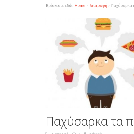
Βρίσκεστε εδώ:
Home
›
Διατροφή
›
Παχύσαρκα τ
Παχύσαρκα τα π