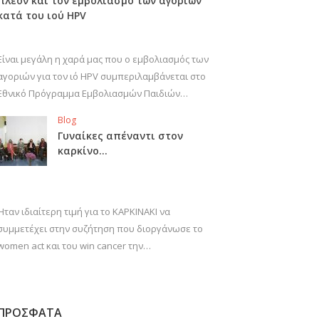
πλέον και τον εμβολιασμό των αγοριών
κατά του ιού HPV
Είναι μεγάλη η χαρά μας που ο εμβολιασμός των
αγοριών για τον ιό HPV συμπεριλαμβάνεται στο
Εθνικό Πρόγραμμα Εμβολιασμών Παιδιών…
Blog
Γυναίκες απέναντι στον
καρκίνο…
Ήταν ιδιαίτερη τιμή για το ΚΑΡΚΙΝΑΚΙ να
συμμετέχει στην συζήτηση που διοργάνωσε το
women act και του win cancer την…
ΠΡΟΣΦΑΤΑ