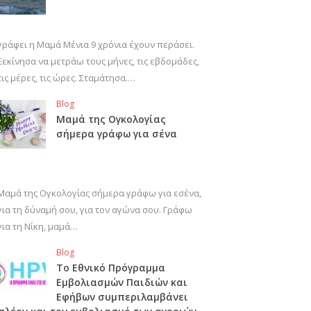
γράφει η Μαμά Μένια 9 χρόνια έχουν περάσει.
Ξεκίνησα να μετράω τους μήνες, τις εβδομάδες,
τις μέρες, τις ώρες. Σταμάτησα.…
Blog
Μαμά της Ογκολογίας
σήμερα γράφω για σένα
Μαμά της Ογκολογίας σήμερα γράφω για εσένα,
για τη δύναμή σου, για τον αγώνα σου. Γράφω
για τη Νίκη, μαμά…
Blog
Το Εθνικό Πρόγραμμα
Εμβολιασμών Παιδιών και
Εφήβων συμπεριλαμβάνει