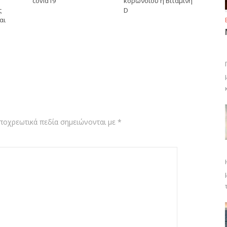
covid19
κορωνόϊου η Βιταμίνη
ς
D
αι
ποχρεωτικά πεδία σημειώνονται με
*