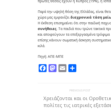
πρώτες θέσεις έχουν η Κύπρος (19%), η Ισπα
Παρά την υψηλή θέση της Ελλάδας, είναι θετ
χώρα μας εμφανίζει
διαχρονικά τάση μεί
Η έκθεση επισημαίνει ότι στην παιδική παχυ
συνήθειες
. Τα παιδιά που τρώνε τακτικά π
και αποφεύγουν τα επεξεργασμένα τρόφιμα (κ
επίσης κάνουν σωματική άσκηση συστηματικ
κιλά.
Πηγή: ΑΠΕ-ΜΠΕ
Facebook
Mastodon
Email
Μοιραστε
PREVIOUS POST
Χρειάζονται και οι Οροθετι
πολίτες τις ιατρικές εξετάσ