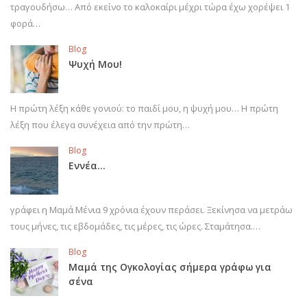
τραγουδήσω… Από εκείνο το καλοκαίρι μέχρι τώρα έχω χορέψει 1
φορά…
Blog
Ψυχή Μου!
Η πρώτη λέξη κάθε γονιού: το παιδί μου, η ψυχή μου… Η πρώτη
λέξη που έλεγα συνέχεια από την πρώτη…
Blog
Εννέα…
γράφει η Μαμά Μένια 9 χρόνια έχουν περάσει. Ξεκίνησα να μετράω
τους μήνες, τις εβδομάδες, τις μέρες, τις ώρες. Σταμάτησα.…
Blog
Μαμά της Ογκολογίας σήμερα γράφω για
σένα