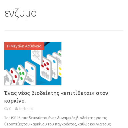
ενζυμο
Η Μεγάλη Ασθένεια
Ένας νέος βιοδείκτης «επιτίθεται» στον
καρκίνο.
0
karkinaki
Το USP15 αποδεικνύεται ένας δυναμικός βιοδείκτης για τις
θεραπείες του καρκίνου του παγκρέατος, καθώς και για τους