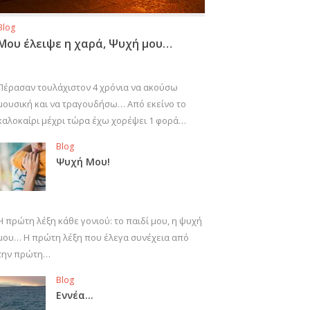
Blog
Μου έλειψε η χαρά, Ψυχή μου…
Πέρασαν τουλάχιστον 4 χρόνια να ακούσω
μουσική και να τραγουδήσω… Από εκείνο το
καλοκαίρι μέχρι τώρα έχω χορέψει 1 φορά…
Blog
Ψυχή Μου!
Η πρώτη λέξη κάθε γονιού: το παιδί μου, η ψυχή
μου… Η πρώτη λέξη που έλεγα συνέχεια από
την πρώτη…
Blog
Εννέα…