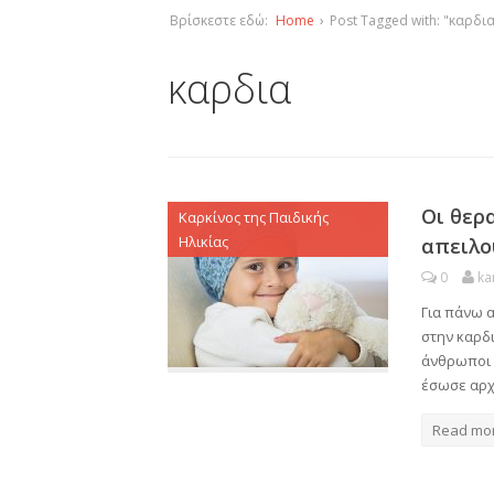
Βρίσκεστε εδώ:
Home
›
Post Tagged with: "καρδι
καρδια
Οι θερ
Καρκίνος της Παιδικής
Ηλικίας
απειλού
0
ka
Για πάνω α
στην καρδι
άνθρωποι 
έσωσε αρχ
Read mo