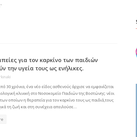
α"
απείες για τον καρκίνο των παιδιών
ν την υγεία τους ως ενήλικες.
rkinaki
πό 30 χρόνια, ένα νέο είδος ασθενούς άρχισε να εμφανίζεται
ολογική κλινική στο Νοσοκομείο Παιδιών της Βοστώνης: νέοι
των οποίων η θεραπεία για τον καρκίνο τους ως παιδιά,τους
ικά τη ζωή και στη συνέχεια απειλούσε…
re