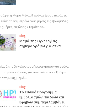
γράφει η Μαμά Μένια 9 χρόνια έχουν περάσει.
Ξεκίνησα να μετράω τους μήνες, τις εβδομάδες,
τις μέρες, τις ώρες. Σταμάτησα.…
Blog
Μαμά της Ογκολογίας
σήμερα γράφω για σένα
Μαμά της Ογκολογίας σήμερα γράφω για εσένα,
για τη δύναμή σου, για τον αγώνα σου. Γράφω
για τη Νίκη, μαμά…
Blog
Το Εθνικό Πρόγραμμα
Εμβολιασμών Παιδιών και
Εφήβων συμπεριλαμβάνει