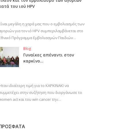
πλέον και τον εμβολιασμό των αγοριών
κατά του ιού HPV
Είναι μεγάλη η χαρά μας που ο εμβολιασμός των
αγοριών για τον ιό HPV συμπεριλαμβάνεται στο
Εθνικό Πρόγραμμα Εμβολιασμών Παιδιών…
Blog
Γυναίκες απέναντι στον
καρκίνο…
Ήταν ιδιαίτερη τιμή για το ΚΑΡΚΙΝΑΚΙ να
συμμετέχει στην συζήτηση που διοργάνωσε το
women act και του win cancer την…
ΠΡΟΣΦΑΤΑ