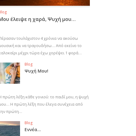
Blog
Μου έλειψε η χαρά, Ψυχή μου…
Πέρασαν τουλάχιστον 4 χρόνια να ακούσω
μουσική και να τραγουδήσω… Από εκείνο το
καλοκαίρι μέχρι τώρα έχω χορέψει 1 φορά…
Blog
Ψυχή Μου!
Η πρώτη λέξη κάθε γονιού: το παιδί μου, η ψυχή
μου… Η πρώτη λέξη που έλεγα συνέχεια από
την πρώτη…
Blog
Εννέα…