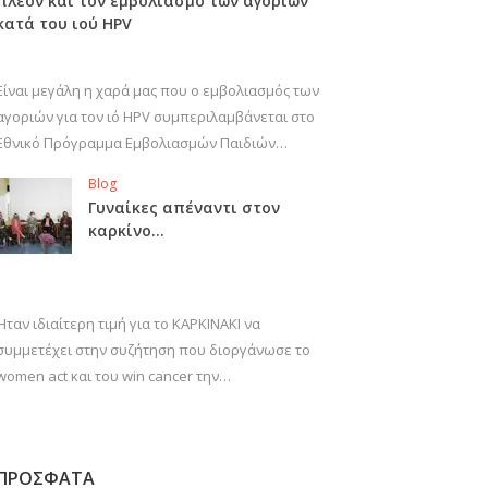
πλέον και τον εμβολιασμό των αγοριών
κατά του ιού HPV
Είναι μεγάλη η χαρά μας που ο εμβολιασμός των
αγοριών για τον ιό HPV συμπεριλαμβάνεται στο
Εθνικό Πρόγραμμα Εμβολιασμών Παιδιών…
Blog
Γυναίκες απέναντι στον
καρκίνο…
Ήταν ιδιαίτερη τιμή για το ΚΑΡΚΙΝΑΚΙ να
συμμετέχει στην συζήτηση που διοργάνωσε το
women act και του win cancer την…
ΠΡΟΣΦΑΤΑ