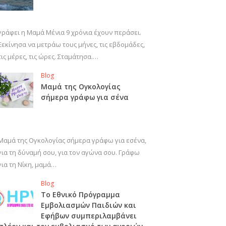
γράφει η Μαμά Μένια 9 χρόνια έχουν περάσει.
Ξεκίνησα να μετράω τους μήνες, τις εβδομάδες,
τις μέρες, τις ώρες. Σταμάτησα.…
Blog
Μαμά της Ογκολογίας
σήμερα γράφω για σένα
Μαμά της Ογκολογίας σήμερα γράφω για εσένα,
για τη δύναμή σου, για τον αγώνα σου. Γράφω
για τη Νίκη, μαμά…
Blog
Το Εθνικό Πρόγραμμα
Εμβολιασμών Παιδιών και
Εφήβων συμπεριλαμβάνει