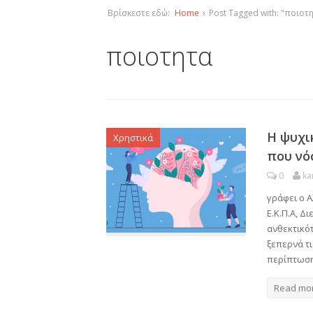
Βρίσκεστε εδώ:
Home
›
Post Tagged with: "ποιοτ
ποιοτητα
Η ψυχι
Χρηστικά
που νό
0
ka
γράφει ο Α
Ε.Κ.Π.Α, 
ανθεκτικότ
ξεπερνά τι
περίπτωση
Read mo