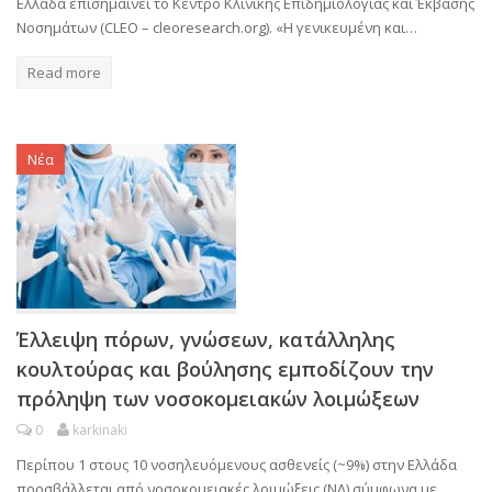
Ελλάδα επισημαίνει το Κέντρο Κλινικής Επιδημιολογίας και Έκβασης
Νοσημάτων (CLEO – cleoresearch.org). «Η γενικευμένη και…
Read more
Νέα
Έλλειψη πόρων, γνώσεων, κατάλληλης
κουλτούρας και βούλησης εμποδίζουν την
πρόληψη των νοσοκομειακών λοιμώξεων
0
karkinaki
Περίπου 1 στους 10 νοσηλευόμενους ασθενείς (~9%) στην Ελλάδα
προσβάλλεται από νοσοκομειακές λοιμώξεις (ΝΛ) σύμφωνα με