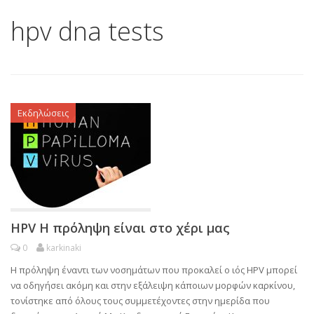
hpv dna tests
Εκδηλώσεις
HPV Η πρόληψη είναι στο χέρι μας
0
karkinaki
Η πρόληψη έναντι των νοσημάτων που προκαλεί ο ιός HPV μπορεί
να οδηγήσει ακόμη και στην εξάλειψη κάποιων μορφών καρκίνου,
τονίστηκε από όλους τους συμμετέχοντες στην ημερίδα που