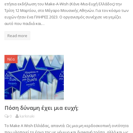
ετήσια εκδήλωση του Make-A-Wish (Κάνε-Μια-Ευχή Ελλάδος) την
Τρίτη 12 Μαρτίου, στο Μέγαρο Μουσικής Αθηνών. Για τον κόσμο των
ευχών ήταν ένα ΠΛΗΡΕΣ 2023. Ο οργανισμός συνέχισε να γεμίζει
αυτό που παιδιά και…
Read more
Νέα
Πόση δύναμη έχει μια ευχή;
0
karkinaki
Το Make A Wish Ελλάδας, απαντά: Ως μια μη κερδοσκοπική οντότητα
που υλοποιεί το έργο της με νόμιμο και διαφανή τρόπο, αλλά και ως