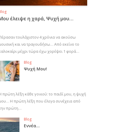
Blog
Μου έλειψε η χαρά, Ψυχή μου…
Πέρασαν τουλάχιστον 4 χρόνια να ακούσω
μουσική και να τραγουδήσω… Από εκείνο το
καλοκαίρι μέχρι τώρα έχω χορέψει 1 φορά…
Blog
Ψυχή Μου!
Η πρώτη λέξη κάθε γονιού: το παιδί μου, η ψυχή
μου… Η πρώτη λέξη που έλεγα συνέχεια από
την πρώτη…
Blog
Εννέα…