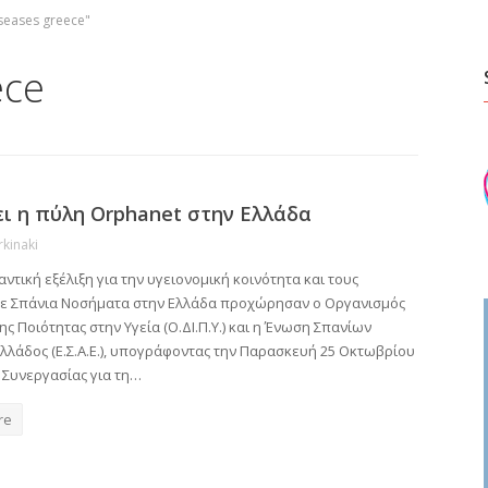
iseases greece"
ece
ει η πύλη Orphanet στην Ελλάδα
rkinaki
αντική εξέλιξη για την υγειονομική κοινότητα και τους
με Σπάνια Νοσήματα στην Ελλάδα προχώρησαν ο Οργανισμός
ς Ποιότητας στην Υγεία (Ο.ΔΙ.Π.Υ.) και η Ένωση Σπανίων
λλάδος (Ε.Σ.Α.Ε.), υπογράφοντας την Παρασκευή 25 Οκτωβρίου
Συνεργασίας για τη…
re