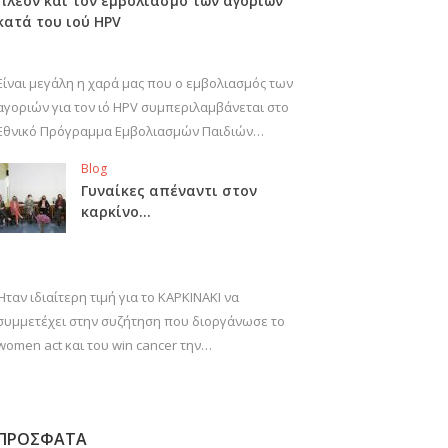
πλέον και τον εμβολιασμό των αγοριών
κατά του ιού HPV
Είναι μεγάλη η χαρά μας που ο εμβολιασμός των
αγοριών για τον ιό HPV συμπεριλαμβάνεται στο
Εθνικό Πρόγραμμα Εμβολιασμών Παιδιών…
Blog
Γυναίκες απέναντι στον
καρκίνο…
Ήταν ιδιαίτερη τιμή για το ΚΑΡΚΙΝΑΚΙ να
συμμετέχει στην συζήτηση που διοργάνωσε το
women act και του win cancer την…
ΠΡΟΣΦΑΤΑ