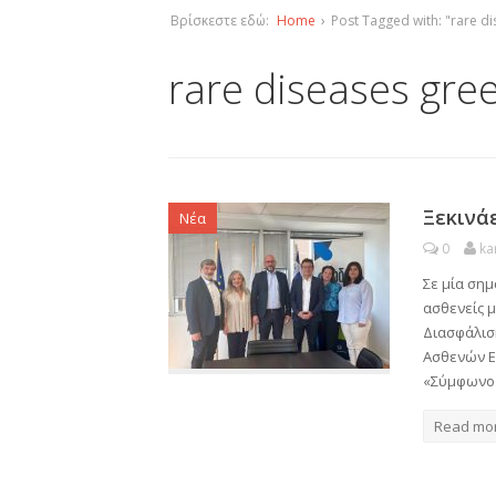
Βρίσκεστε εδώ:
Home
›
Post Tagged with: "rare d
rare diseases gre
Ξεκινά
Νέα
0
ka
Σε μία σημ
ασθενείς 
Διασφάλιση
Ασθενών Ε
«Σύμφωνο 
Read mo