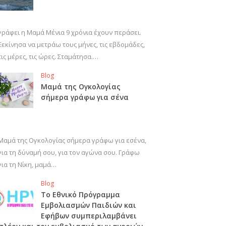
γράφει η Μαμά Μένια 9 χρόνια έχουν περάσει.
Ξεκίνησα να μετράω τους μήνες, τις εβδομάδες,
τις μέρες, τις ώρες. Σταμάτησα.…
Blog
Μαμά της Ογκολογίας
σήμερα γράφω για σένα
Μαμά της Ογκολογίας σήμερα γράφω για εσένα,
για τη δύναμή σου, για τον αγώνα σου. Γράφω
για τη Νίκη, μαμά…
Blog
Το Εθνικό Πρόγραμμα
Εμβολιασμών Παιδιών και
Εφήβων συμπεριλαμβάνει