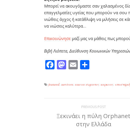
Μπορεί να ακουγόμαστε σαν χαλασμένος δίσ
επαγγελματίες υγείας που μπορούν να σου π
νιώθεις άγχος ή κατάθλιψη να μιλήσεις σε κ
να νιώσεις καλύτερα…
Επικοινώνησε
μαζί μας να μάθεις πως μπορο
Βιβή Λιόπετα, Διεύθυνση Κοινωνικών Υπηρεσιώ
Facebook
Mastodon
Email
Μοιραστε
featured
,
survivors
,
εικονα σωματος
,
καρκινις
,
υποστήριξ
PREVIOUS POST
Ξεκινάει η πύλη Orphane
στην Ελλάδα