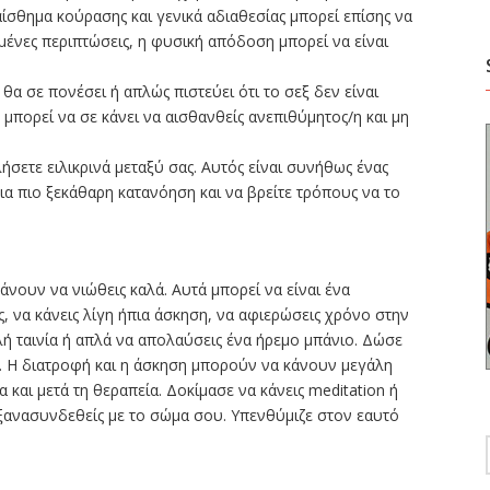
αίσθημα κούρασης και γενικά αδιαθεσίας μπορεί επίσης να
μένες περιπτώσεις, η φυσική απόδοση μπορεί να είναι
θα σε πονέσει ή απλώς πιστεύει ότι το σεξ δεν είναι
 μπορεί να σε κάνει να αισθανθείς ανεπιθύμητος/η και μη
ήσετε ειλικρινά μεταξύ σας. Αυτός είναι συνήθως ένας
ια πιο ξεκάθαρη κατανόηση και να βρείτε τρόπους να το
άνουν να νιώθεις καλά. Αυτά μπορεί να είναι ένα
, να κάνεις λίγη ήπια άσκηση, να αφιερώσεις χρόνο στην
λή ταινία ή απλά να απολαύσεις ένα ήρεμο μπάνιο. Δώσε
. Η διατροφή και η άσκηση μπορούν να κάνουν μεγάλη
 και μετά τη θεραπεία. Δοκίμασε να κάνεις meditation ή
να ξανασυνδεθείς με το σώμα σου. Yπενθύμιζε στον εαυτό