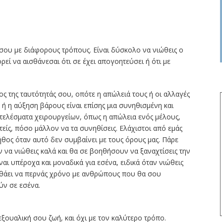
 σου με διάφορους τρόπους. Είναι δύσκολο να νιώθεις ο
εί να αισθάνεσαι ότι σε έχει απογοητεύσει ή ότι με
ος της ταυτότητάς σου, οπότε η απώλειά τους ή οι αλλαγές
 ή η αύξηση βάρους είναι επίσης μια συνηθισμένη και
οτελέσματα χειρουργείων, όπως η απώλεια ενός μέλους,
είς, πόσο μάλλον να τα συνηθίσεις. Ελάχιστοι από εμάς
θος όταν αυτό δεν συμβαίνει με τους όρους μας. Πάρε
 να νιώθεις καλά και θα σε βοηθήσουν να ξαναχτίσεις την
αι υπέροχα και μοναδικά για εσένα, ειδικά όταν νιώθεις
οηθάει να περνάς χρόνο με ανθρώπους που θα σου
ύν σε εσένα.
εξουαλική σου ζωή, και όχι με τον καλύτερο τρόπο.