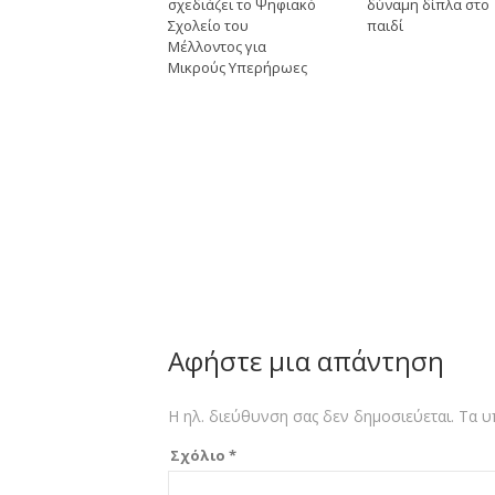
σχεδιάζει το Ψηφιακό
δύναμη δίπλα στο
Σχολείο του
παιδί
Μέλλοντος για
Μικρούς Υπερήρωες
Αφήστε μια απάντηση
Η ηλ. διεύθυνση σας δεν δημοσιεύεται.
Τα υ
Σχόλιο
*