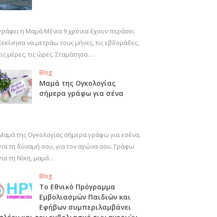
γράφει η Μαμά Μένια 9 χρόνια έχουν περάσει.
Ξεκίνησα να μετράω τους μήνες, τις εβδομάδες,
τις μέρες, τις ώρες. Σταμάτησα.…
Blog
Μαμά της Ογκολογίας
σήμερα γράφω για σένα
Μαμά της Ογκολογίας σήμερα γράφω για εσένα,
για τη δύναμή σου, για τον αγώνα σου. Γράφω
για τη Νίκη, μαμά…
Blog
Το Εθνικό Πρόγραμμα
Εμβολιασμών Παιδιών και
Εφήβων συμπεριλαμβάνει