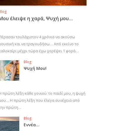
Blog
Μου έλειψε η χαρά, Ψυχή μου…
Πέρασαν τουλάχιστον 4 χρόνια να ακούσω
μουσική και να τραγουδήσω… Από εκείνο το
καλοκαίρι μέχρι τώρα έχω χορέψει 1 φορά…
Blog
Ψυχή Μου!
Η πρώτη λέξη κάθε γονιού: το παιδί μου, η ψυχή
μου… Η πρώτη λέξη που έλεγα συνέχεια από
την πρώτη…
Blog
Εννέα…