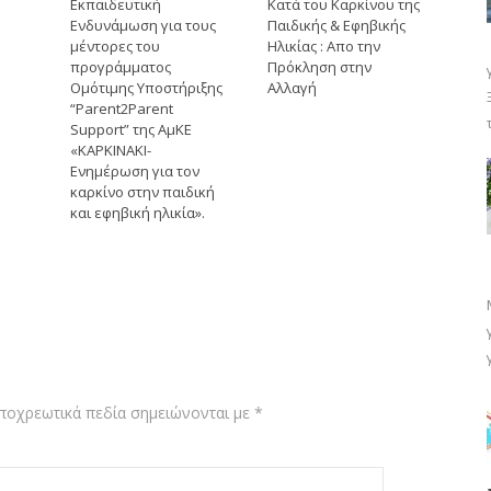
Εκπαιδευτική
Κατά του Καρκίνου της
Ενδυνάμωση για τους
Παιδικής & Εφηβικής
μέντορες του
Ηλικίας : Απο την
προγράμματος
Πρόκληση στην
Ομότιμης Υποστήριξης
Αλλαγή
“Parent2Parent
Support” της ΑμΚΕ
«ΚΑΡΚΙΝΑΚΙ-
Ενημέρωση για τον
καρκίνο στην παιδική
και εφηβική ηλικία».
ποχρεωτικά πεδία σημειώνονται με
*