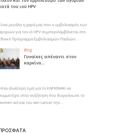
πλέον και τον εμβολιασμό των αγοριών
κατά του ιού HPV
Είναι μεγάλη η χαρά μας που ο εμβολιασμός των
αγοριών για τον ιό HPV συμπεριλαμβάνεται στο
Εθνικό Πρόγραμμα Εμβολιασμών Παιδιών…
Blog
Γυναίκες απέναντι στον
καρκίνο…
Ήταν ιδιαίτερη τιμή για το ΚΑΡΚΙΝΑΚΙ να
συμμετέχει στην συζήτηση που διοργάνωσε το
women act και του win cancer την…
ΠΡΟΣΦΑΤΑ