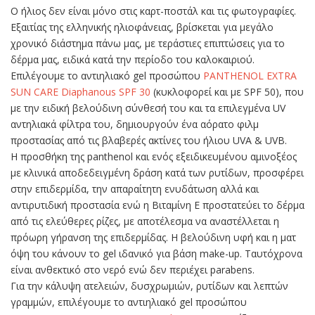
Ο ήλιος δεν είναι μόνο στις καρτ-ποστάλ και τις φωτογραφίες.
Eξαιτίας της ελληνικής ηλιοφάνειας, βρίσκεται για μεγάλο
χρονικό διάστημα πάνω μας, με τεράστιες επιπτώσεις για το
δέρμα μας, ειδικά κατά την περίοδο του καλοκαιριού.
Επιλέγουμε το αντιηλιακό gel προσώπου
PANTHENOL EXTRA
SUN CARE Diaphanous SPF 30
(κυκλοφορεί και με SPF 50), που
με την ειδική βελούδινη σύνθεσή του και τα επιλεγμένα UV
αντηλιακά φίλτρα του, δημιουργούν ένα αόρατο φιλμ
προστασίας από τις βλαβερές ακτίνες του ήλιου UVA & UVB.
Η προσθήκη της panthenol και ενός εξειδικευμένου αμινοξέος
με κλινικά αποδεδειγμένη δράση κατά των ρυτίδων, προσφέρει
στην επιδερμίδα, την απαραίτητη ενυδάτωση αλλά και
αντιρυτιδική προστασία ενώ η Βιταμίνη E προστατεύει το δέρμα
από τις ελεύθερες ρίζες, με αποτέλεσμα να αναστέλλεται η
πρόωρη γήρανση της επιδερμίδας. H βελούδινη υφή και η ματ
όψη του κάνουν το gel ιδανικό για βάση make-up. Ταυτόχρονα
είναι ανθεκτικό στο νερό ενώ δεν περιέχει parabens.
Για την κάλυψη ατελειών, δυσχρωμιών, ρυτίδων και λεπτών
γραμμών, επιλέγουμε το αντιηλιακό gel προσώπου