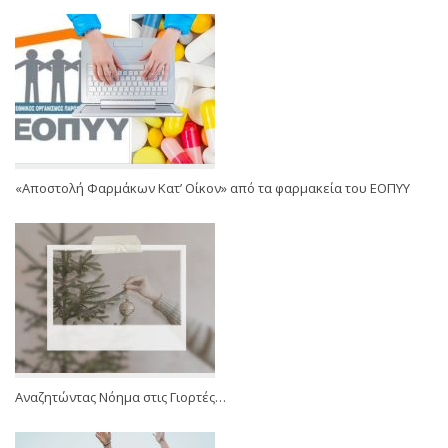
«Αποστολή Φαρμάκων Κατ’ Οίκον» από τα φαρμακεία του ΕΟΠΥΥ
Αναζητώντας Νόημα στις Γιορτές…