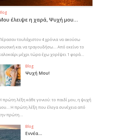
Blog
Μου έλειψε η χαρά, Ψυχή μου…
Πέρασαν τουλάχιστον 4 χρόνια να ακούσω
μουσική και να τραγουδήσω… Από εκείνο το
καλοκαίρι μέχρι τώρα έχω χορέψει 1 φορά…
Blog
Ψυχή Μου!
Η πρώτη λέξη κάθε γονιού: το παιδί μου, η ψυχή
μου… Η πρώτη λέξη που έλεγα συνέχεια από
την πρώτη…
Blog
Εννέα…