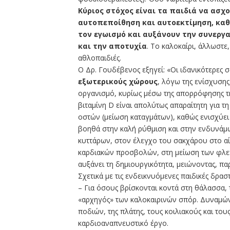
Κύριος στόχος είναι τα παιδιά να ασ
αυτοπεποίθηση και αυτοεκτίμηση, καθ
τον εγωισμό και αυξάνουν την συνεργα
και την αποτυχία
. Το καλοκαίρι, άλλωστε,
αθλοπαιδιές.
Ο Δρ. Γουδέβενος εξηγεί: «Οι ιδανικότερες σ
εξωτερικούς χώρους
, λόγω της ενίσχυσης
οργανισμό, κυρίως μέσω της απορρόφησης τη
βιταμίνη D είναι απολύτως απαραίτητη για τη
οστών (μείωση καταγμάτων), καθώς ενισχύει
βοηθά στην καλή ρύθμιση και στην ενδυνάμ
κυττάρων, στον έλεγχο του σακχάρου στο α
καρδιακών προσβολών, στη μείωση των φλεγμ
αυξάνει τη δημιουργικότητα, μειώνοντας, πα
Σχετικά με τις ενδεικνυόμενες παιδικές δρασ
– Για όσους βρίσκονται κοντά στη θάλασσα, 
«αρχηγός» των καλοκαιρινών σπόρ. Δυναμών
ποδιών, της πλάτης, τους κοιλιακούς και του
καρδιοαναπνευστικό έργο.