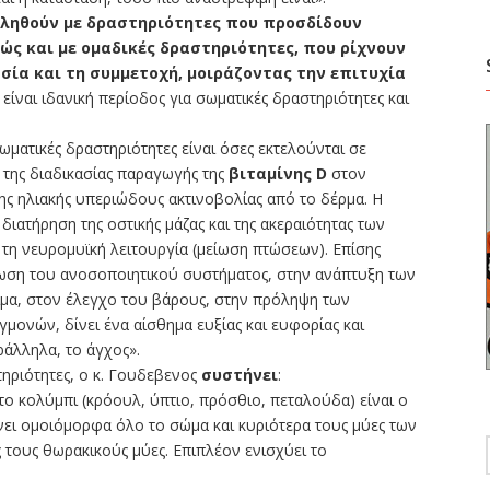
χοληθούν με δραστηριότητες που προσδίδουν
ώς και με ομαδικές δραστηριότητες, που ρίχνουν
σία και τη συμμετοχή, μοιράζοντας την επιτυχία
 είναι ιδανική περίοδος για σωματικές δραστηριότητες και
ωματικές δραστηριότητες είναι όσες εκτελούνται σε
 της διαδικασίας παραγωγής της
βιταμίνης D
στον
ς ηλιακής υπεριώδους ακτινοβολίας από το δέρμα. Η
 διατήρηση της οστικής μάζας και της ακεραιότητας των
 τη νευρομυϊκή λειτουργία (μείωση πτώσεων). Επίσης
ωση του ανοσοποιητικού συστήματος, στην ανάπτυξη των
ίμα, στον έλεγχο του βάρους, στην πρόληψη των
ονών, δίνει ένα αίσθημα ευξίας και ευφορίας και
ράλληλα, το άγχος».
τηριότητες, ο κ. Γουδεβενος
συστήνει
:
το κολύμπι (κρόουλ, ύπτιο, πρόσθιο, πεταλούδα) είναι ο
ει ομοιόμορφα όλο το σώμα και κυριότερα τους μύες των
ς τους θωρακικούς μύες. Επιπλέον ενισχύει το