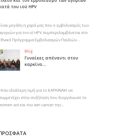
πλέον και τον εμβολιασμό των αγοριών
κατά του ιού HPV
Είναι μεγάλη η χαρά μας που ο εμβολιασμός των
αγοριών για τον ιό HPV συμπεριλαμβάνεται στο
Εθνικό Πρόγραμμα Εμβολιασμών Παιδιών…
Blog
Γυναίκες απέναντι στον
καρκίνο…
Ήταν ιδιαίτερη τιμή για το ΚΑΡΚΙΝΑΚΙ να
συμμετέχει στην συζήτηση που διοργάνωσε το
women act και του win cancer την…
ΠΡΟΣΦΑΤΑ