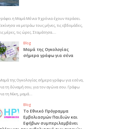
γράφει η Μαμά Μένια 9 χρόνια έχουν περάσει.
Ξεκίνησα να μετράω τους μήνες, τις εβδομάδες,
τις μέρες, τις ώρες. Σταμάτησα.…
Blog
Μαμά της Ογκολογίας
σήμερα γράφω για σένα
Μαμά της Ογκολογίας σήμερα γράφω για εσένα,
για τη δύναμή σου, για τον αγώνα σου. Γράφω
για τη Νίκη, μαμά…
Blog
Το Εθνικό Πρόγραμμα
Εμβολιασμών Παιδιών και
Εφήβων συμπεριλαμβάνει