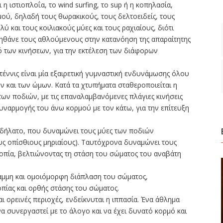
η ιστιοπλοΐα, το wind surfing, το sup ή η κοπηλασία,
ύ, δηλαδή τους θωρακικούς, τους δελτοειδείς, τους
 και τους κοιλιακούς μύες και τους ραχιαίους, διότι
οηθάνε τους αθλούμενους στην κατανόηση της απαραίτητης
 των κινήσεων, για την εκτέλεση των διάφορων
 τέννις είναι μία εξαιρετική γυμναστική ενδυνάμωσης όλου
ν και των ώμων. Κατά τα χτυπήματα σταθεροποιείται η
ων ποδιών, με τις επαναλαμβανόμενες πλάγιες κινήσεις
υναρμογής του άνω κορμού με τον κάτω, για την επίτευξη
ποδήλατο, που δυναμώνει τους μύες των ποδιών
ους οπίσθιους μηριαίους). Ταυτόχρονα δυναμώνει τους
οπία, βελτιώνοντας τη στάση του σώματος του αναβάτη
αμμη και ομοιόμορφη διάπλαση του σώματος,
ίας και ορθής στάσης του σώματος.
αι ορεινές περιοχές, ενδείκνυται η ιππασία. Ένα άθλημα
α συνεργαστεί με το άλογο και να έχει δυνατό κορμό και