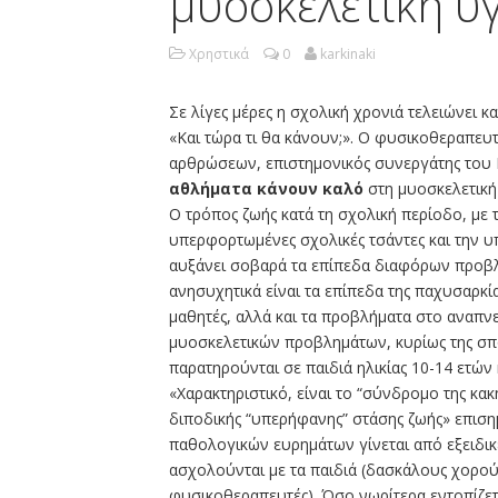
μυοσκελετική υγ
Χρηστικά
0
karkinaki
Σε λίγες μέρες η σχολική χρονιά τελειώνει 
«Και τώρα τι θα κάνουν;». Ο φυσικοθεραπευτ
αρθρώσεων, επιστημονικός συνεργάτης του 
αθλήματα κάνουν καλό
στη μυοσκελετική 
Ο τρόπος ζωής κατά τη σχολική περίοδο, με 
υπερφορτωμένες σχολικές τσάντες και την υπέ
αυξάνει σοβαρά τα επίπεδα διαφόρων προβλ
ανησυχητικά είναι τα επίπεδα της παχυσαρκ
μαθητές, αλλά και τα προβλήματα στο αναπ
μυοσκελετικών προβλημάτων, κυρίως της σπ
παρατηρούνται σε παιδιά ηλικίας 10-14 ετών
«Χαρακτηριστικό, είναι το “σύνδρομο της κα
διποδικής “υπερήφανης” στάσης ζωής» επιση
παθολογικών ευρημάτων γίνεται από εξειδικ
ασχολούνται με τα παιδιά (δασκάλους χορού
φυσικοθεραπευτές). Όσο νωρίτερα εντοπίζετα