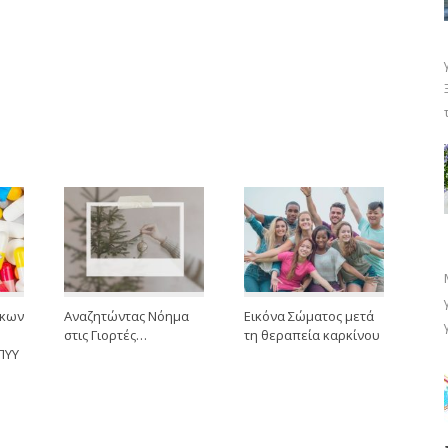
άκων
Αναζητώντας Νόημα
Εικόνα Σώματος μετά
στις Γιορτές…
τη θεραπεία καρκίνου
ΠΥΥ