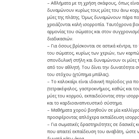
– Αθλήματα με τη χρήση σκάφους, όπως είναι 
δυναμώνουν κυρίως τους μύες του άνω κορμο
μύες της πλάτης. Όμως δυναμώνουν πάρα πολύ
χρειάζονται καλή ισορροπία. Ταυτόχρονα β
αρμονίας του σώματος και στον συγχρονισμό
διαδικασιών.
– Για όσους βρίσκονται σε αστικά κέντρα, το
του σώματος, κυρίως των χεριών, των καρπώ
σπονδυλική στήλη και δυναμώνουν οι μύες τ
από τον αθλητή. Του δίνει την δυνατότητα σ
του στόχου (χτύπημα μπάλας).
– Το καλοκαίρι είναι ιδανική περίοδος για 
(τετρακέφαλος, γαστροκνήμιος, καθώς και τ
μύες του κορμού, εκπαιδεύοντας στην ισορρ
και το καρδιοαναπνευστικό σύστημα.
– Μαθήματα χορού βοηθούν σε μία καλλίγρ
προσφέροντας απλόχερα εκπαίδευση ισορροπ
– Για σωματικές δραστηριότητες σε δασικές κ
που απαιτεί εκπαίδευση του αναβάτη, ώστε ν
δυνατά κάτω άκρα.