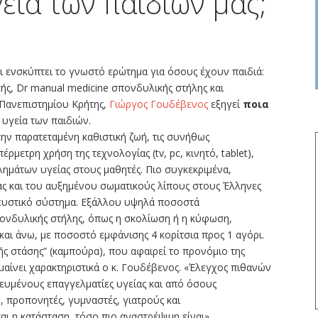
εία των παιδιών μας;
και ενσκύπτει το γνωστό ερώτημα για όσους έχουν παιδιά:
ής, Dr manual medicine σπονδυλικής στήλης και
Πανεπιστημίου Κρήτης,
Γιώργος Γουδέβενος
εξηγεί
ποια
υγεία των παιδιών.
την παρατεταμένη καθιστική ζωή, τις συνήθως
ρμετρη χρήση της τεχνολογίας (tv, pc, κινητό, tablet),
ημάτων υγείας στους μαθητές. Πιο συγκεκριμένα,
ίας και του αυξημένου σωματικούς λίπους στους Έλληνες
νευστικό σύστημα. Εξάλλου υψηλά ποσοστά
ονδυλικής στήλης, όπως η σκολίωση ή η κύφωση,
 και άνω, με ποσοστό εμφάνισης 4 κορίτσια προς 1 αγόρι.
κής στάσης” (καμπούρα), που αφαιρεί το προνόμιο της
μαίνει χαρακτηριστικά ο κ. Γουδέβενος. «Έλεγχος πιθανών
ευμένους επαγγελματίες υγείας και από όσους
, προπονητές, γυμναστές, γιατρούς και
ι η κατάσταση, τόσο πιο αναστρέψιμη είναι».