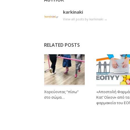
karkinaki
View all posts by karkinaki
→
RELATED POSTS
Χορεύοντας “πίσω”
«Αποστολή Φαρμ
στο σώμα…
Κατ’ Οίκον» από τα
φαρμακεία του ΕΟ