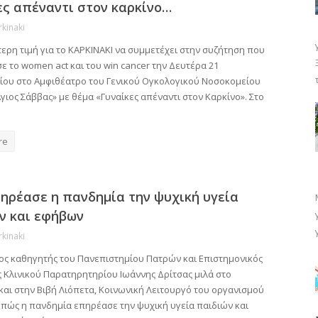
ες απέναντι στον καρκίνο…
rkinaki
τερη τιμή για το ΚΑΡΚΙΝΑΚΙ να συμμετέχει στην συζήτηση που
 το women act και του win cancer την Δευτέρα 21
ου στο Αμφιθέατρο του Γενικού Ογκολογικού Νοσοκομείου
ιος Σάββας» με θέμα «Γυναίκες απέναντι στον Καρκίνο». Στο
re
ηρέασε η πανδημία την ψυχική υγεία
ν και εφήβων
rkinaki
ος καθηγητής του Πανεπιστημίου Πατρών και Επιστημονικός
 Κλινικού Παρατηρητηρίου Ιωάννης Δρίτσας μιλά στο
και στην Βιβή Λιόπετα, Κοινωνική Λειτουργό του οργανισμού
ο πώς η πανδημία επηρέασε την ψυχική υγεία παιδιών και