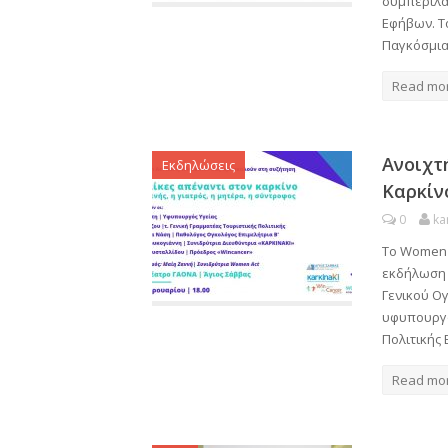
συμπεριλα
Εφήβων. Τ
Παγκόσμια
Read mo
Ανοιχτ
Εκδηλώσεις
Καρκίν
0
ka
To Women 
εκδήλωση 
Γενικού Ογ
υφυπουργό
Πολιτικής 
Read mo