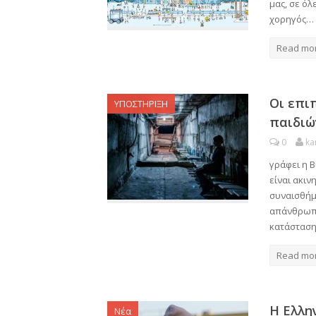
μας, σε όλε
χορηγός…
Read mo
Οι επι
ΥΠΟΣΤΗΡΙΞΗ
παιδιώ
0
ka
γράφει η Β
είναι ακι
συναισθήμ
απάνθρωπη
κατάσταση
Read mo
Η Ελλη
Νέα