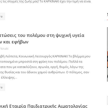
ς τις στιγμές της ζωής μας! Το ΚΑΡΚΙΝΑΚΙ έχει την τιμή να είναι
re
πτώσεις του πολέμου στη ψυχική υγεία
ν και εφήβων
rkinaki
ιβή Λιόπετα, Κοινωνική Λειτουργός ΚΑΡΚΙΝΑΚΙ Το βλέμμα μου
νητοποιημένο μπροστά στη φρίκη του πολέμου. Πολλά τα
ατα που με κατακλύζουν, αγωνία, οργή, θυμός, λόγω της
ς θυσίας και του άδικου χαμού ανθρώπων. Ο πόλεμος, σαν
 έλλειψης…
re
νική Εταιρία Παιδιατρικής Αιματολογίας