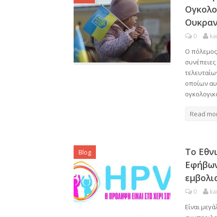
Ογκολο
Ουκραν
0
ka
Ο πόλεμος
συνέπειες 
τελευταίω
οποίων αυ
ογκολογικ
Read mo
Το Εθν
Blog
Εφήβων
εμβολι
0
ka
Είναι μεγά