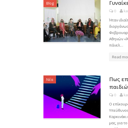
Γυναίκ
Blog
0
ka
Ήταν ιδιαί
διοργάνωσε
Φεβρουαρί
Αθηνών «Άγ
πάνελ…
Read mo
Πως επ
Νέα
παιδιώ
0
ka
Ο επίκουρ
Υπεύθυνος
Καρκινάκι 
μας, για τ