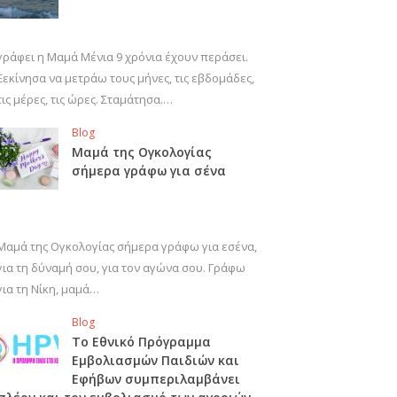
γράφει η Μαμά Μένια 9 χρόνια έχουν περάσει.
Ξεκίνησα να μετράω τους μήνες, τις εβδομάδες,
τις μέρες, τις ώρες. Σταμάτησα.…
Blog
Μαμά της Ογκολογίας
σήμερα γράφω για σένα
Μαμά της Ογκολογίας σήμερα γράφω για εσένα,
για τη δύναμή σου, για τον αγώνα σου. Γράφω
για τη Νίκη, μαμά…
Blog
Το Εθνικό Πρόγραμμα
Εμβολιασμών Παιδιών και
Εφήβων συμπεριλαμβάνει