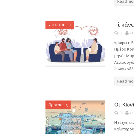
Read mo
Τί κάνε
ΥΠΟΣΤΗΡΙΞΗ
0
ka
γράφει η Β
Ημέρα Κοιν
μηνός Μαρ
Λειτουργών
Συνοικοδό
Read mo
Oι Κων
Προτάσεις
0
ka
Η τέχνη εί
καλύτερους