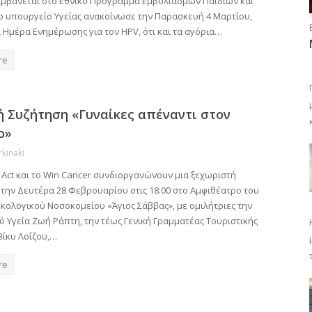
μβάνεται στο Εθνικό Πρόγραμμα Εμβολιασμών Παιδιών και
ο υπουργείο Υγείας ανακοίνωσε την Παρασκευή 4 Μαρτίου,
 Ημέρα Ενημέρωσης για τον HPV, ότι και τα αγόρια…
re
ή Συζήτηση «Γυναίκες απέναντι στον
ο»
rkinaki
Act και το Win Cancer συνδιοργανώνουν μια ξεχωριστή
την Δευτέρα 28 Φεβρουαρίου στις 18:00 στο Αμφιθέατρο του
κολογικού Νοσοκομείου «Άγιος Σάββας», με ομιλήτριες την
 Υγεία Ζωή Ράπτη, την τέως Γενική Γραμματέας Τουριστικής
Βίκυ Λοΐζου,…
re