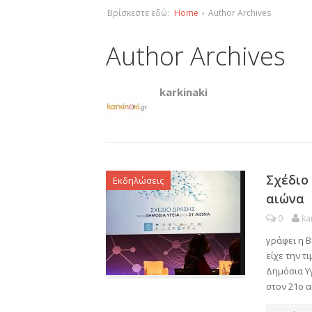
Βρίσκεστε εδώ:
Home
›
Author Archives
Author Archives
karkinaki
Σχέδιο
Εκδηλώσεις
αιώνα
0
ka
γράφει η Β
είχε την τ
Δημόσια Υγ
στον 21ο α