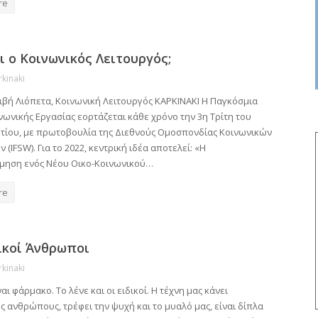
re
ι ο Κοινωνικός Λειτουργός;
rkinaki
ιβή Λιόπετα, Κοινωνική Λειτουργός ΚΑΡΚΙΝΑΚΙ Η Παγκόσμια
ωνικής Εργασίας εορτάζεται κάθε χρόνο την 3η Τρίτη του
τίου, με πρωτοβουλία της Διεθνούς Ομοσπονδίας Κοινωνικών
 (IFSW). Για το 2022, κεντρική ιδέα αποτελεί: «Η
μηση ενός Νέου Οικο-Κοινωνικού…
re
ικοί Άνθρωποι
rkinaki
ναι φάρμακο. Το λένε και οι ειδικοί. Η τέχνη μας κάνει
 ανθρώπους, τρέφει την ψυχή και το μυαλό μας, είναι δίπλα