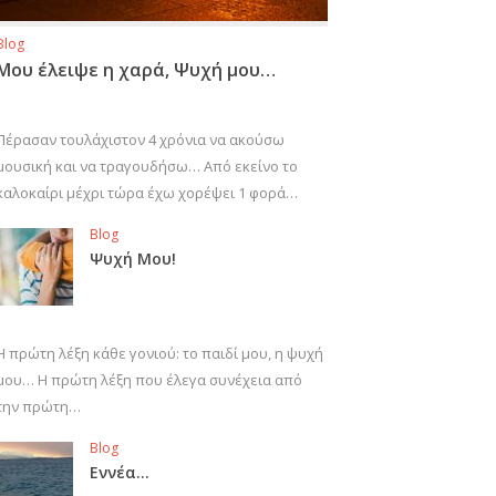
Blog
Μου έλειψε η χαρά, Ψυχή μου…
Πέρασαν τουλάχιστον 4 χρόνια να ακούσω
μουσική και να τραγουδήσω… Από εκείνο το
καλοκαίρι μέχρι τώρα έχω χορέψει 1 φορά…
Blog
Ψυχή Μου!
Η πρώτη λέξη κάθε γονιού: το παιδί μου, η ψυχή
μου… Η πρώτη λέξη που έλεγα συνέχεια από
την πρώτη…
Blog
Εννέα…