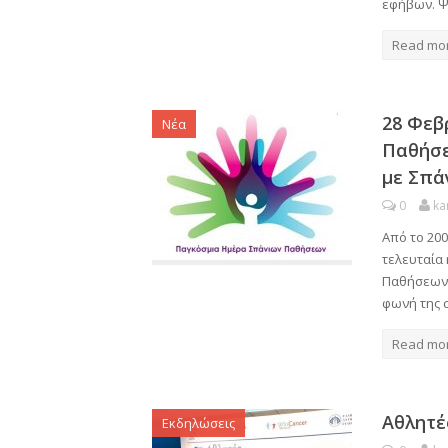
εφήβων. Ψ
Read mo
28 Φεβ
Νέα
Παθήσε
με Σπά
0
ka
Από το 200
τελευταία
Παθήσεων,
φωνή της 
Read mo
Αθλητέ
Εκδηλώσεις