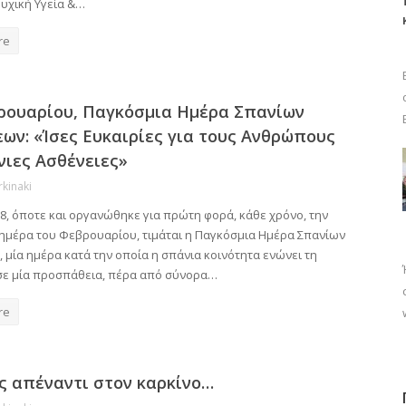
υχική Υγεία &…
re
ρουαρίου, Παγκόσμια Ημέρα Σπανίων
ων: «Ίσες Ευκαιρίες για τους Ανθρώπους
νιες Ασθένειες»
rkinaki
8, όποτε και οργανώθηκε για πρώτη φορά, κάθε χρόνο, την
 ημέρα του Φεβρουαρίου, τιμάται η Παγκόσμια Ημέρα Σπανίων
 μία ημέρα κατά την οποία η σπάνια κοινότητα ενώνει τη
σε μία προσπάθεια, πέρα από σύνορα…
re
ς απέναντι στον καρκίνο…