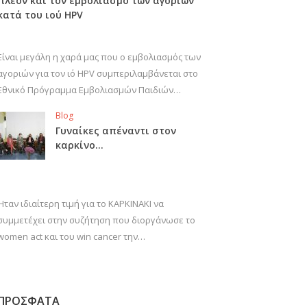
πλέον και τον εμβολιασμό των αγοριών
κατά του ιού HPV
Είναι μεγάλη η χαρά μας που ο εμβολιασμός των
αγοριών για τον ιό HPV συμπεριλαμβάνεται στο
Εθνικό Πρόγραμμα Εμβολιασμών Παιδιών…
Blog
Γυναίκες απέναντι στον
καρκίνο…
Ήταν ιδιαίτερη τιμή για το ΚΑΡΚΙΝΑΚΙ να
συμμετέχει στην συζήτηση που διοργάνωσε το
women act και του win cancer την…
ΠΡΟΣΦΑΤΑ