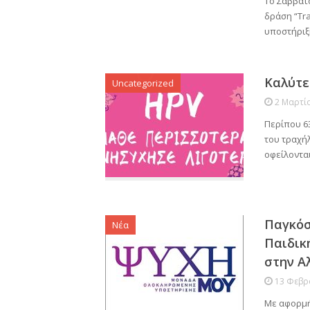
Το Σάββατ
δράση “Tra
υποστήριξ
Καλύτε
Uncategorized
2 Μαρτί
Περίπου 6
του τραχή
οφείλοντα
Παγκόσ
Νέα
Παιδικ
στην Α
13 Φεβρ
Με αφορμή