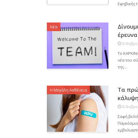
Εφηβικής Η
Δίνουμ
Νέα
έρευνα
8 Φεβρο
Το ΚΑΡΚΙΝΑ
νέα του σ
της…
Τα πρώ
Η Μεγάλη Ασθένεια
κάλυψη
8 Φεβρο
Σαφή βελτ
Παγκόσμιου
εμβολιαστ