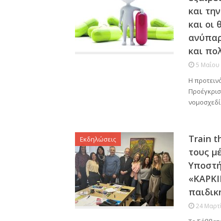
και τη
και οι
ανύπαρ
και πο
5 Μαΐου
Η προτειν
Προέγκρισ
νομοσχεδί
Train 
Εκδηλώσεις
τους μ
Υποστή
«ΚΑΡΚΙ
παιδική
24 Μαρτ