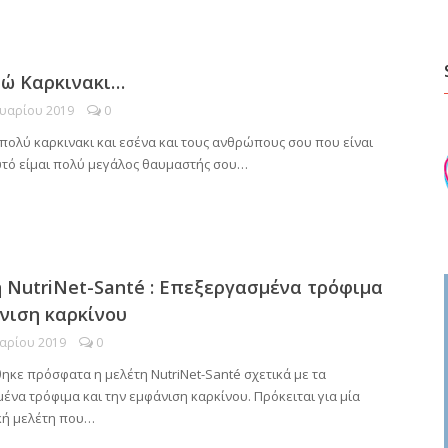
πώ Καρκινακι…
υαρίου 2019
0
πολύ καρκινακι και εσένα και τους ανθρώπους σου που είναι
υτό είμαι πολύ μεγάλος θαυμαστής σου…
 NutriNet-Santé : Επεξεργασμένα τρόφιμα
νιση καρκίνου
υαρίου 2019
0
ηκε πρόσφατα η μελέτη NutriNet-Santé σχετικά με τα
να τρόφιμα και την εμφάνιση καρκίνου. Πρόκειται για μία
κή μελέτη που…