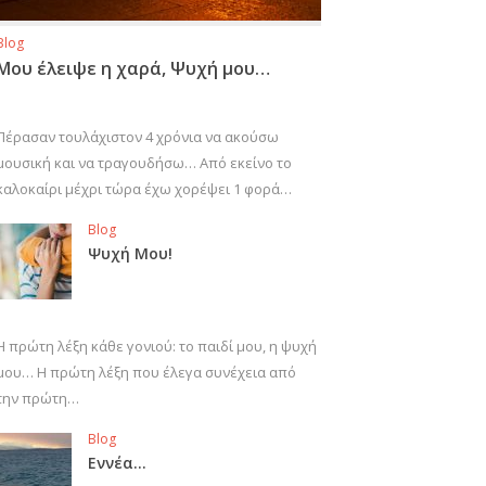
Blog
Μου έλειψε η χαρά, Ψυχή μου…
Πέρασαν τουλάχιστον 4 χρόνια να ακούσω
μουσική και να τραγουδήσω… Από εκείνο το
καλοκαίρι μέχρι τώρα έχω χορέψει 1 φορά…
Blog
Ψυχή Μου!
Η πρώτη λέξη κάθε γονιού: το παιδί μου, η ψυχή
μου… Η πρώτη λέξη που έλεγα συνέχεια από
την πρώτη…
Blog
Εννέα…