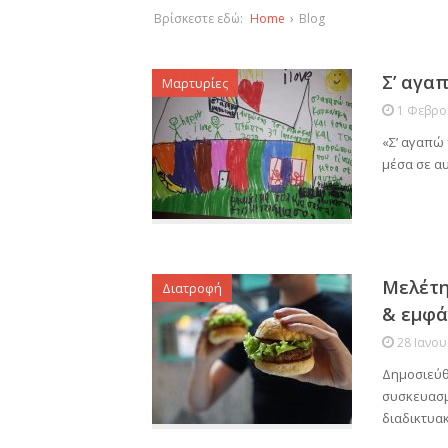
Βρίσκεστε εδώ:
Home
›
Blog
Σ’ αγα
Μαρτυρίες
1 Φεβρο
«Σ’ αγαπώ 
μέσα σε α
Μελέτη
Διατροφή
& εμφά
28 Ιανο
Δημοσιεύθ
συσκευασμέ
διαδικτυα