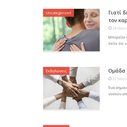
Γιατί δ
Uncategorized
τον κα
28 Ιανο
Μπορείτε ν
πείτε ότι 
Ομάδα 
Εκδηλώσεις
22 Ιανο
Ένα σημαντ
νοσούν απ