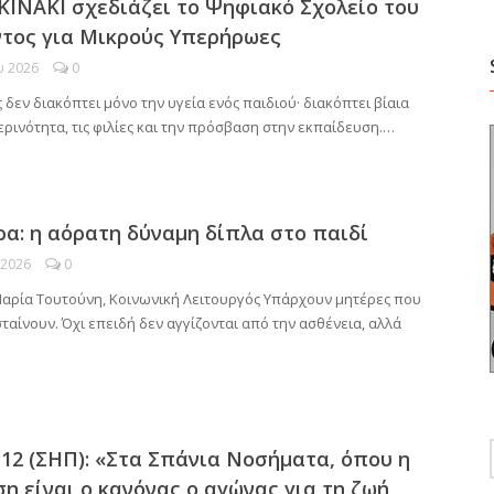
ΚΙΝΑΚΙ σχεδιάζει το Ψηφιακό Σχολείο του
τος για Μικρούς Υπερήρωες
υ 2026
0
 δεν διακόπτει μόνο την υγεία ενός παιδιού· διακόπτει βίαια
ρινότητα, τις φιλίες και την πρόσβαση στην εκπαίδευση.…
ρα: η αόρατη δύναμη δίπλα στο παιδί
 2026
0
Μαρία Τουτούνη, Κοινωνική Λειτουργός Υπάρχουν μητέρες που
αίνουν. Όχι επειδή δεν αγγίζονται από την ασθένεια, αλλά
12 (ΣΗΠ): «Στα Σπάνια Νοσήματα, όπου η
ση είναι ο κανόνας,ο αγώνας για τη ζωή