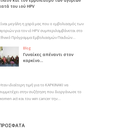
πλέον και τον εμβολιασμό των αγοριών
κατά του ιού HPV
Είναι μεγάλη η χαρά μας που ο εμβολιασμός των
αγοριών για τον ιό HPV συμπεριλαμβάνεται στο
Εθνικό Πρόγραμμα Εμβολιασμών Παιδιών…
Blog
Γυναίκες απέναντι στον
καρκίνο…
Ήταν ιδιαίτερη τιμή για το ΚΑΡΚΙΝΑΚΙ να
συμμετέχει στην συζήτηση που διοργάνωσε το
women act και του win cancer την…
ΠΡΟΣΦΑΤΑ