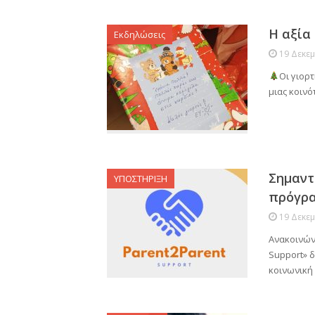
Η αξία
Εκδηλώσεις
19 Δεκε
Οι γιορτ
μιας κοινό
Σημαντ
ΥΠΟΣΤΗΡΙΞΗ
πρόγρα
19 Δεκε
Ανακοινών
Support» δ
κοινωνική