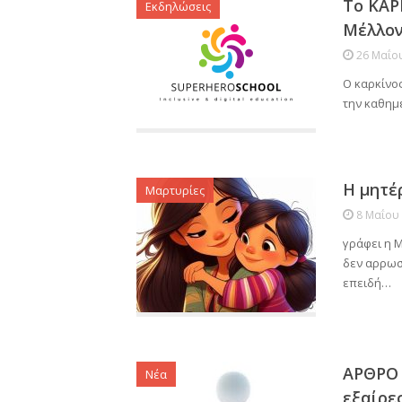
Το ΚΑΡ
Εκδηλώσεις
Μέλλον
26 Μαΐο
Ο καρκίνος
την καθημε
Η μητέ
Μαρτυρίες
8 Μαΐου
γράφει η 
δεν αρρωστ
επειδή…
ΑΡΘΡΟ 
Νέα
εξαίρε