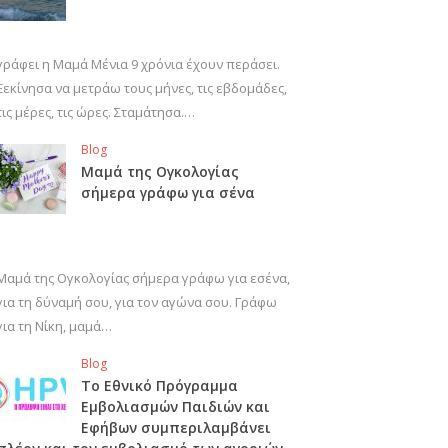
γράφει η Μαμά Μένια 9 χρόνια έχουν περάσει.
Ξεκίνησα να μετράω τους μήνες, τις εβδομάδες,
τις μέρες, τις ώρες. Σταμάτησα.…
Blog
Μαμά της Ογκολογίας
σήμερα γράφω για σένα
Μαμά της Ογκολογίας σήμερα γράφω για εσένα,
για τη δύναμή σου, για τον αγώνα σου. Γράφω
για τη Νίκη, μαμά…
Blog
Το Εθνικό Πρόγραμμα
Εμβολιασμών Παιδιών και
Εφήβων συμπεριλαμβάνει