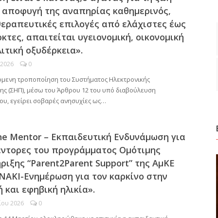
ν αποφυγή της αναπηρίας καθημερινός,
 θεραπευτικές επιλογές από ελάχιστες έως
κτες, απαιτείται υγειονομική, οικονομική
λιτική οξυδέρκεια».
 2026
0
όμενη τροποποίηση του Συστήματος Ηλεκτρονικής
ης (ΣΗΠ), μέσω του Άρθρου 12 του υπό διαβούλευση
ου, εγείρει σοβαρές ανησυχίες ως…
the Mentor – Εκπαιδευτική Ενδυνάμωση για
έντορες του προγράμματος Ομότιμης
ριξης “Parent2Parent Support” της ΑμΚΕ
ΝΑΚΙ-Ενημέρωση για τον καρκίνο στην
 και εφηβική ηλικία».
ίου 2026
0