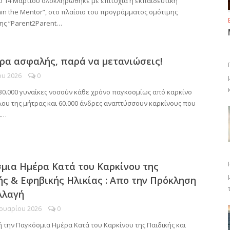
ο 14 Μαρτίου ολοκληρώθηκε με επιτυχία η εκπαιδευτική
in the Mentor”, στο πλαίσιο του προγράμματος ομότιμης
ης “Parent2Parent…
ρα ασφαλής, παρά να μετανιώσεις!
ου 2026
0
30.000 γυναίκες νοσούν κάθε χρόνο παγκοσμίως από καρκίνο
λου της μήτρας και 60.000 άνδρες αναπτύσσουν καρκίνους που
ι…
μια Ημέρα Κατά του Καρκίνου της
ής & Εφηβικής Ηλικίας : Απο την Πρόκληση
λλαγή
ουαρίου 2026
0
 την Παγκόσμια Ημέρα Κατά του Καρκίνου της Παιδικής και