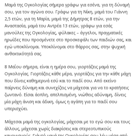
Μαμά της Ογκολογίας σήμερα γράφω για εσένα, για τη δύναμή
σου, για τον αγώνα σου. Γράφω για τη Νίκη, μαμά του Γιάννη
2,5 ετών, για τη Μαρία, μαμά της Δήμητρας 8 ετών, για την
Αναστασία, μαμά του Αντρέα 13 ετών, γράφω για εσάς
μανούλες της Ογκολογίας, φύλακες – άγγελοι, πραγματικές
ηρωίδες που προσμένετε στο προσκεφάλι των παιδιών σας, και
εγώ υποκλίνομαι. Υποκλίνομαι στο θάρρος σας, στην ψυχική
ανθεκτικότητά σας.
8 Μαΐου σήμερα, είναι η ημέρα σου, γιορτάζεις μαμά της
Ογκολογίας. Γιορτάζεις κάθε μέρα, γιορτάζεις για την κάθε μάχη
που δίνεις καθημερινά εσύ και το παιδί σου. Από εκείνο
παίρνεις δύναμη και συνεχίζεις να μάχεσαι για να το κρατήσεις
ζωντανό. Είσαι άοπλη, απελπισμένη, νιώθεις αδύναμη, δίνεις
μία μάχη άνιση και άδικη, όμως η αγάπη για το παιδί σου
υπερισχύει.
Μάχεσαι μαμά της ογκολογίας, μάχεσαι με το εγώ σου και τους
άλλους, μάχεσαι χωρίς διακρίσεις και στερεοτυπικούς
κανονισμούς. Γι΄αυτό μαμά της Ογκολογίας σου λέω μέσα από