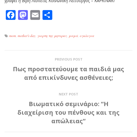
γράφει η Βιβή Λιόπετα, Κοινωνική Λειτουργός – ΚΑΡΚΙΝΑΚΙ
Facebook
Mastodon
Email
Μοιραστείτε
mom
,
mother's day
,
γιορτη της μητερας
,
μαμά
,
ογκλογια
PREVIOUS POST
Πως προστατεύουμε τα παιδιά μας
από επικίνδυνες ασθένειες;
NEXT POST
Βιωματικό σεμινάριο: “Η
διαχείριση του πένθους και της
απώλειας”