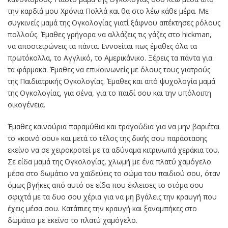
την καρδιά μου Χρόνια Πολλά και θα στο λέω κάθε μέρα. Με
συγκινείς μαμά της Ογκολογίας γιατί ξάφνου απέκτησες ρόλους
πολλούς. Έμαθες γρήγορα να αλλάζεις τις γάζες στο hickman,
να αποστειρώνεις τα πάντα. Εννοείται πως έμαθες όλα τα
πρωτόκολλα, το Αγγλικό, το Αμερικάνικο. Ξέρεις τα πάντα για
τα φάρμακα. Έμαθες να επικοινωνείς με όλους τους γιατρούς
της Παιδιατρικής Ογκολογίας. Έμαθες και από ψυχολογία μαμά
της Ογκολογίας, για σένα, για το παιδί σου και την υπόλοιπη
οικογένεια.
Έμαθες καινούρια παραμύθια και τραγούδια για να μην βαριέται
το «κοινό σου» και μετά το τέλος της δικής σου παράστασης
εκείνο να σε χειροκροτεί με τα αδύναμα κιτρινωπά χεράκια του.
Σε είδα μαμά της Ογκολογίας, χλωμή με ένα πλατύ χαμόγελο
μέσα στο δωμάτιο να χαϊδεύεις το σώμα του παιδιού σου, όταν
όμως βγήκες από αυτό σε είδα που έκλεισες το στόμα σου
σφιχτά με τα δυο σου χέρια για να μη βγάλεις την κραυγή που
έχεις μέσα σου. Κατάπιες την κραυγή και ξαναμπήκες στο
δωμάτιο με εκείνο το πλατύ χαμόγελο.