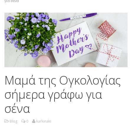
για σένα
Μαμά της Ογκολογίας
σήμερα γράφω για
σένα
Blog
0
karkinaki