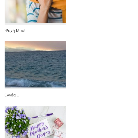
Ψυχή Μου!
Εννέα…