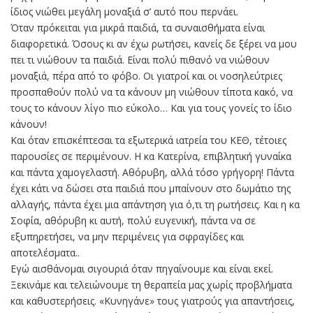
ίδιος νιώθει μεγάλη μοναξιά σ’ αυτό που περνάει.
Όταν πρόκειται για μικρά παιδιά, τα συναισθήματα είναι
διαφορετικά. Όσους κι αν έχω ρωτήσει, κανείς δε ξέρει να μου
πει τι νιώθουν τα παιδιά. Είναι πολύ πιθανό να νιώθουν
μοναξιά, πέρα από το φόβο. Οι γιατροί και οι νοσηλεύτριες
προσπαθούν πολύ να τα κάνουν μη νιώθουν τίποτα κακό, να
τους το κάνουν λίγο πιο εύκολο… Και για τους γονείς το ίδιο
κάνουν!
Και όταν επισκέπτεσαι τα εξωτερικά ιατρεία του ΚΕΘ, τέτοιες
παρουσίες σε περιμένουν. Η κα Κατερίνα, επιβλητική γυναίκα
και πάντα χαμογελαστή. Αθόρυβη, αλλά τόσο γρήγορη! Πάντα
έχει κάτι να δώσει στα παιδιά που μπαίνουν στο δωμάτιο της
αλλαγής, πάντα έχει μια απάντηση για ό,τι τη ρωτήσεις. Και η κα
Σοφία, αθόρυβη κι αυτή, πολύ ευγενική, πάντα να σε
εξυπηρετήσει, να μην περιμένεις για σφραγίδες και
αποτελέσματα..
Εγώ αισθάνομαι σιγουριά όταν πηγαίνουμε και είναι εκεί.
Ξεκινάμε και τελειώνουμε τη θεραπεία μας χωρίς προβλήματα
και καθυστερήσεις. «Κυνηγάνε» τους γιατρούς για απαντήσεις,