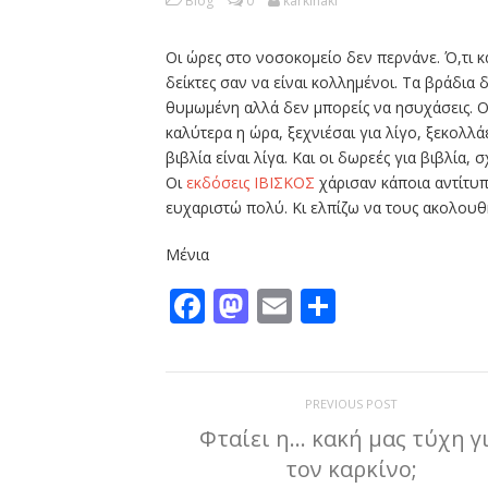
Blog
0
karkinaki
Οι ώρες στο νοσοκομείο δεν περνάνε. Ό,τι και
δείκτες σαν να είναι κολλημένοι. Τα βράδια
θυμωμένη αλλά δεν μπορείς να ησυχάσεις. Ο
καλύτερα η ώρα, ξεχνιέσαι για λίγο, ξεκολλάε
βιβλία είναι λίγα. Και οι δωρεές για βιβλία,
Οι
εκδόσεις ΙΒΙΣΚΟΣ
χάρισαν κάποια αντίτυπ
ευχαριστώ πολύ. Κι ελπίζω να τους ακολουθ
Μένια
Facebook
Mastodon
Email
Μοιραστε
PREVIOUS POST
Φταίει η… κακή μας τύχη γ
τον καρκίνο;