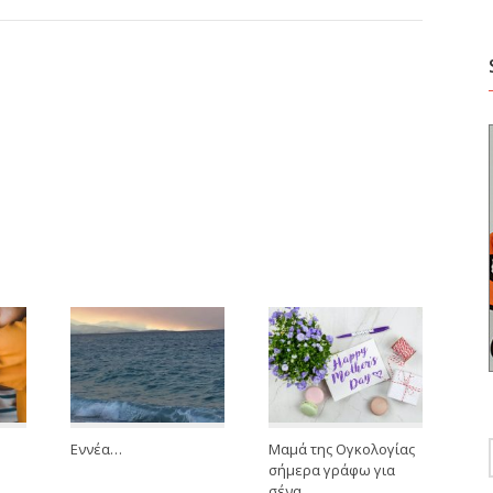
Εννέα…
Μαμά της Ογκολογίας
σήμερα γράφω για
σένα