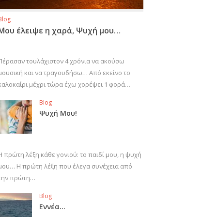
Blog
Μου έλειψε η χαρά, Ψυχή μου…
Πέρασαν τουλάχιστον 4 χρόνια να ακούσω
μουσική και να τραγουδήσω… Από εκείνο το
καλοκαίρι μέχρι τώρα έχω χορέψει 1 φορά…
Blog
Ψυχή Μου!
Η πρώτη λέξη κάθε γονιού: το παιδί μου, η ψυχή
μου… Η πρώτη λέξη που έλεγα συνέχεια από
την πρώτη…
Blog
Εννέα…