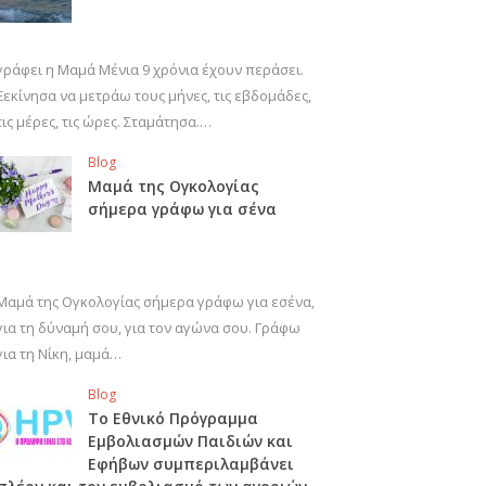
γράφει η Μαμά Μένια 9 χρόνια έχουν περάσει.
Ξεκίνησα να μετράω τους μήνες, τις εβδομάδες,
τις μέρες, τις ώρες. Σταμάτησα.…
Blog
Μαμά της Ογκολογίας
σήμερα γράφω για σένα
Μαμά της Ογκολογίας σήμερα γράφω για εσένα,
για τη δύναμή σου, για τον αγώνα σου. Γράφω
για τη Νίκη, μαμά…
Blog
Το Εθνικό Πρόγραμμα
Εμβολιασμών Παιδιών και
Εφήβων συμπεριλαμβάνει