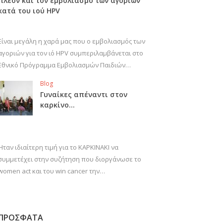
πλέον και τον εμβολιασμό των αγοριών
κατά του ιού HPV
Είναι μεγάλη η χαρά μας που ο εμβολιασμός των
αγοριών για τον ιό HPV συμπεριλαμβάνεται στο
Εθνικό Πρόγραμμα Εμβολιασμών Παιδιών…
Blog
Γυναίκες απέναντι στον
καρκίνο…
Ήταν ιδιαίτερη τιμή για το ΚΑΡΚΙΝΑΚΙ να
συμμετέχει στην συζήτηση που διοργάνωσε το
women act και του win cancer την…
ΠΡΟΣΦΑΤΑ