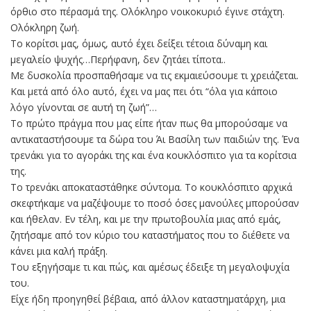
όρθιο στο πέρασμά της. Ολόκληρο νοικοκυριό έγινε στάχτη.
Ολόκληρη ζωή.
Το κορίτσι μας, όμως, αυτό έχει δείξει τέτοια δύναμη και
μεγαλείο ψυχής…Περήφανη, δεν ζητάει τίποτα..
Με δυσκολία προσπαθήσαμε να τις εκμαιεύσουμε τι χρειάζεται.
Και μετά από όλο αυτό, έχει να μας πει ότι “όλα για κάποιο
λόγο γίνονται σε αυτή τη ζωή”…
Το πρώτο πράγμα που μας είπε ήταν πως θα μπορούσαμε να
αντικαταστήσουμε τα δώρα του Άι Βασίλη των παιδιών της. Ένα
τρενάκι για το αγοράκι της και ένα κουκλόσπιτο για τα κορίτσια
της.
Το τρενάκι αποκαταστάθηκε σύντομα. Το κουκλόσπιτο αρχικά
σκεφτήκαμε να μαζέψουμε το ποσό όσες μανούλες μπορούσαν
και ήθελαν. Εν τέλη, και με την πρωτοβουλία μιας από εμάς,
ζητήσαμε από τον κύριο του καταστήματος που το διέθετε να
κάνει μια καλή πράξη.
Του εξηγήσαμε τι και πώς, και αμέσως έδειξε τη μεγαλοψυχία
του.
Είχε ήδη προηγηθεί βέβαια, από άλλον καταστηματάρχη, μια