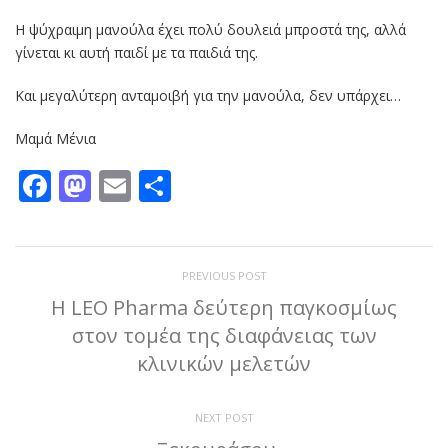
Η ψύχραιμη μανούλα έχει πολύ δουλειά μπροστά της, αλλά
γίνεται κι αυτή παιδί με τα παιδιά της.
Και μεγαλύτερη ανταμοιβή για την μανούλα, δεν υπάρχει…
Μαμά Μένια
Facebook
Mastodon
Email
Μοιραστείτε
PREVIOUS POST
Η LEO Pharma δεύτερη παγκοσμίως
στον τομέα της διαφάνειας των
κλινικών μελετών
NEXT POST