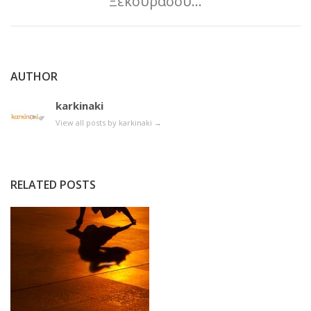
Ξεκουράσου…
AUTHOR
karkinaki
View all posts by karkinaki
→
RELATED POSTS