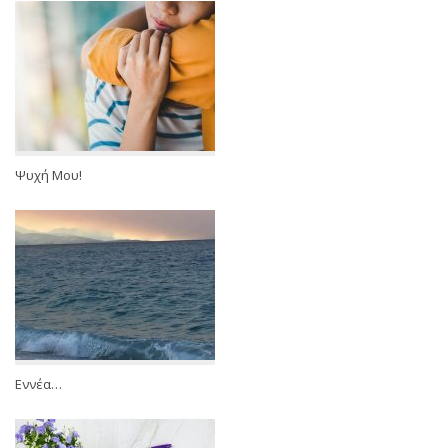
Ψυχή Μου!
Εννέα…