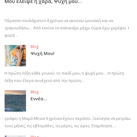
Μου έλειψε η χαρά, Ψυχή μου…
Πέρασαν τουλάχιστον 4 χρόνια να ακούσω μουσική και να
τραγουδήσω… Από εκείνο το καλοκαίρι μέχρι τώρα έχω χορέψει 1
φορά…
Blog
Ψυχή Μου!
Η πρώτη λέξη κάθε γονιού: το παιδί μου, η ψυχή μου… Η πρώτη
λέξη που έλεγα συνέχεια από την πρώτη…
Blog
Εννέα…
γράφει η Μαμά Μένια 9 χρόνια έχουν περάσει. Ξεκίνησα να μετράω
τους μήνες, τις εβδομάδες, τις μέρες, τις ώρες. Σταμάτησα.…