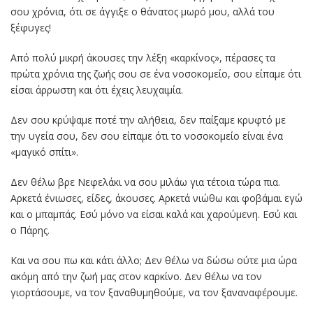
σου χρόνια, ότι σε άγγιξε ο θάνατος μωρό μου, αλλά του
ξέφυγες!
Από πολύ μικρή άκουσες την λέξη «καρκίνος», πέρασες τα
πρώτα χρόνια της ζωής σου σε ένα νοσοκομείο, σου είπαμε ότι
είσαι άρρωστη και ότι έχεις λευχαιμία.
Δεν σου κρύψαμε ποτέ την αλήθεια, δεν παίξαμε κρυφτό με
την υγεία σου, δεν σου είπαμε ότι το νοσοκομείο είναι ένα
«μαγικό σπίτι».
Δεν θέλω βρε Νεφελάκι να σου μιλάω για τέτοια τώρα πια.
Αρκετά ένιωσες, είδες, άκουσες. Αρκετά νιώθω και φοβάμαι εγώ
και ο μπαμπάς. Εσύ μόνο να είσαι καλά και χαρούμενη. Εσύ και
ο Πάρης.
Και να σου πω και κάτι άλλο; Δεν θέλω να δώσω ούτε μια ώρα
ακόμη από την ζωή μας στον καρκίνο. Δεν θέλω να τον
γιορτάσουμε, να τον ξαναθυμηθούμε, να τον ξαναναφέρουμε.