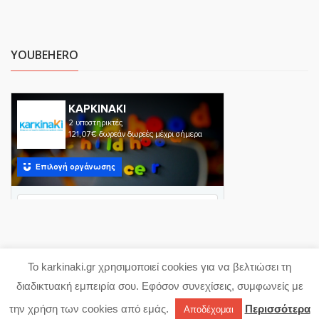
YOUBEHERO
Το karkinaki.gr χρησιμοποιεί cookies για να βελτιώσει τη
Copyright 2023 karkinaki.gr
διαδικτυακή εμπειρία σου. Εφόσον συνεχίσεις, συμφωνείς με
Powered with ♥ by
proDigi
την χρήση των cookies από εμάς.
Περισσότερα
Αποδέχομαι