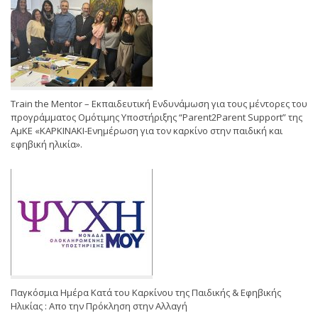
Train the Mentor – Εκπαιδευτική Ενδυνάμωση για τους μέντορες του
προγράμματος Ομότιμης Υποστήριξης “Parent2Parent Support” της
ΑμΚΕ «ΚΑΡΚΙΝΑΚΙ-Ενημέρωση για τον καρκίνο στην παιδική και
εφηβική ηλικία».
Παγκόσμια Ημέρα Κατά του Καρκίνου της Παιδικής & Εφηβικής
Ηλικίας : Απο την Πρόκληση στην Αλλαγή