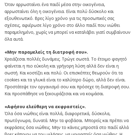
Όταν αρρωσταίνει ένα παιδί μέσα στην οικογένεια,
αρρωσταίνει όλη η οικογένεια. Είναι πολύ δύσκολο και
εξουθενωτικό. Βρες λίγο χρόνο για τις προσωπικές σας
σχέσεις, αφιέρωσε λίγο χρόνο στο άλλο παιδί που νιώθει
παραμελημένο, χωρίς να μπορεί να καταλάβει γιατί συμβαίνουν
όλα αυτά.
«Μην παραμελείς τη διατροφή σου».
Χρειάζεσαι πολλές δυνάμεις. Τρώγε σωστά. Το έτοιμο φαγητό
φαίνεται η πιο εύκολη και γρήγορη λύση αλλά δεν είναι η
σωστή. Και κοστίζει και πολύ. Οι επισκέπτες θεωρούν ότι τα
cookies και τα γλυκά είναι το καλύτερο δώρο, αλλά δεν είναι.
Προστάτεψε τον οργανισμό σου και πρόσεχε τη διατροφή σου.
Και προσπάθησε να ξεκουράζεσαι και να κοιμάσαι.
«Αφήσου ελεύθερη να εκφραστείς».
Όλα όσα νιώθεις είναι πολλά, διαφορετικά, δύσκολα,
πρωτόγνωρα, δυνατά. Μην τα φοβάσαι. Μπορείς και πρέπει να
εκφράσεις όσα νιώθεις. Μην το κάνεις μπροστά στο παιδί αλλά
βρες κάποιον να του μιλήσεις, να μοιραστείς όσα νιώθεις. Η