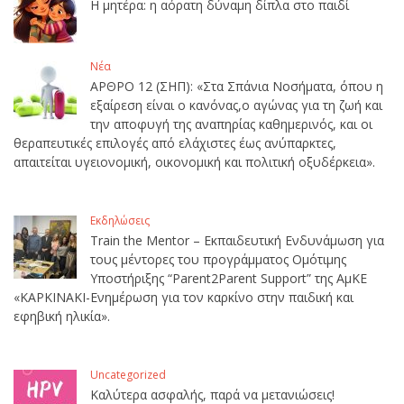
Η μητέρα: η αόρατη δύναμη δίπλα στο παιδί
Νέα
ΑΡΘΡΟ 12 (ΣΗΠ): «Στα Σπάνια Νοσήματα, όπου η
εξαίρεση είναι ο κανόνας,ο αγώνας για τη ζωή και
την αποφυγή της αναπηρίας καθημερινός, και οι
θεραπευτικές επιλογές από ελάχιστες έως ανύπαρκτες,
απαιτείται υγειονομική, οικονομική και πολιτική οξυδέρκεια».
Εκδηλώσεις
Train the Mentor – Εκπαιδευτική Ενδυνάμωση για
τους μέντορες του προγράμματος Ομότιμης
Υποστήριξης “Parent2Parent Support” της ΑμΚΕ
«ΚΑΡΚΙΝΑΚΙ-Ενημέρωση για τον καρκίνο στην παιδική και
εφηβική ηλικία».
Uncategorized
Καλύτερα ασφαλής, παρά να μετανιώσεις!