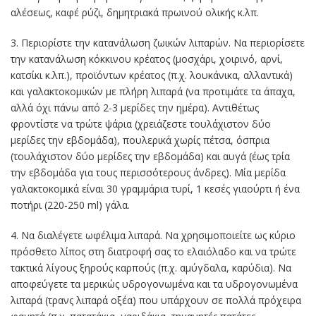
αλέσεως, καφέ ρύζι, δημητριακά πρωινού ολικής κ.λπ.
3. Περιορίστε την κατανάλωση ζωικών λιπαρών. Να περιορίσετε
την κατανάλωση κόκκινου κρέατος (μοσχάρι, χοιρινό, αρνί,
κατσίκι κ.λπ.), προϊόντων κρέατος (π.χ. λουκάνικα, αλλαντικά)
και γαλακτοκομικών με πλήρη λιπαρά (να προτιμάτε τα άπαχα,
αλλά όχι πάνω από 2-3 μερίδες την ημέρα). Αντιθέτως
φροντίστε να τρώτε ψάρια (χρειάζεστε τουλάχιστον δύο
μερίδες την εβδομάδα), πουλερικά χωρίς πέτσα, όσπρια
(τουλάχιστον δύο μερίδες την εβδομάδα) και αυγά (έως τρία
την εβδομάδα για τους περισσότερους άνδρες). Μία μερίδα
γαλακτοκομικά είναι 30 γραμμάρια τυρί, 1 κεσές γιαούρτι ή ένα
ποτήρι (220-250 ml) γάλα.
4. Να διαλέγετε ωφέλιμα λιπαρά. Να χρησιμοποιείτε ως κύριο
πρόσθετο λίπος στη διατροφή σας το ελαιόλαδο και να τρώτε
τακτικά λίγους ξηρούς καρπούς (π.χ. αμύγδαλα, καρύδια). Να
αποφεύγετε τα μερικώς υδρογονωμένα και τα υδρογονωμένα
λιπαρά (τρανς λιπαρά οξέα) που υπάρχουν σε πολλά πρόχειρα