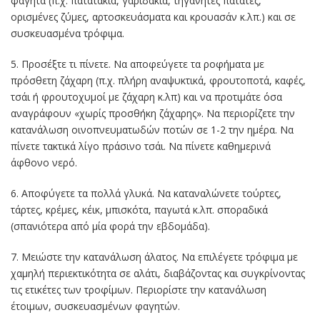
φαγητά (π.χ. πατατάκια, γαριδάκια, τηγανητές πατάτες,
ορισμένες ζύμες, αρτοσκευάσματα και κρουασάν κ.λπ.) και σε
συσκευασμένα τρόφιμα.
5. Προσέξτε τι πίνετε. Να αποφεύγετε τα ροφήματα με
πρόσθετη ζάχαρη (π.χ. πλήρη αναψυκτικά, φρουτοποτά, καφές,
τσάι ή φρουτοχυμοί με ζάχαρη κ.λπ) και να προτιμάτε όσα
αναγράφουν «χωρίς προσθήκη ζάχαρης». Να περιορίζετε την
κατανάλωση οινοπνευματωδών ποτών σε 1-2 την ημέρα. Να
πίνετε τακτικά λίγο πράσινο τσάι. Να πίνετε καθημερινά
άφθονο νερό.
6. Αποφύγετε τα πολλά γλυκά. Να καταναλώνετε τούρτες,
τάρτες, κρέμες, κέικ, μπισκότα, παγωτά κ.λπ. σποραδικά
(σπανιότερα από μία φορά την εβδομάδα).
7. Μειώστε την κατανάλωση άλατος. Να επιλέγετε τρόφιμα με
χαμηλή περιεκτικότητα σε αλάτι, διαβάζοντας και συγκρίνοντας
τις ετικέτες των τροφίμων. Περιορίστε την κατανάλωση
έτοιμων, συσκευασμένων φαγητών.