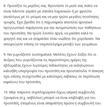
8. Προσέξτε τις μερίδες σας. Φροντίστε το μισό σας πιάτο να
είναι πάντοτε γεμάτο με σαλάτα λαχανικών ή με φρούτα
(αναλόγως με το γεύμα) και να μην τρώτε μεγάλες ποσότητες
τροφής. Έχει βρεθεί ότι η παχυσαρκία αποτελεί αρνητικό
προγνωστικό παράγοντα για την αντιμετώπιση των παθήσεων
του προστάτη. Να τρώτε λοιπόν αργά, να μασάτε καλά το
φαγητό σας και να σταματάτε όταν νιώθετε ότι χορτάσατε. Να
αποφεύγετε επίσης το τσιμπολόγημα μεταξύ των γευμάτων.
9. Να γυμνάζεστε συστηματικά. Μελέτες έχουν δείξει ότι οι
άνδρες που γυμνάζονται τις περισσότερες ημέρες της
εβδομάδας έχουν λιγότερες πιθανότητες να εκδηλώσουν
καλοήθη υπερτροφία του προστάτη και προστατίτιδα. Η άσκηση
έχει επίσης συσχετισθεί με καλύτερες εκβάσεις σε περίπτωση
καρκίνου του προστάτη.
10. Μην παίρνετε συμπληρώματα δίχως ιατρική συμβουλή.
Ορισμένα (π.χ. ασβέστιο) μπορεί να είναι επιβλαβή για τον
προστάτη, επομένως είναι απαραίτητη πρώτα η συμβουλή του