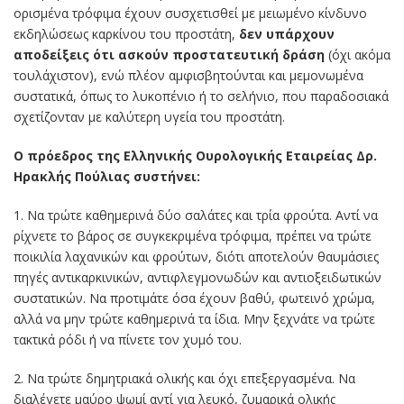
ορισμένα τρόφιμα έχουν συσχετισθεί με μειωμένο κίνδυνο
εκδηλώσεως καρκίνου του προστάτη,
δεν υπάρχουν
αποδείξεις ότι ασκούν προστατευτική δράση
(όχι ακόμα
τουλάχιστον), ενώ πλέον αμφισβητούνται και μεμονωμένα
συστατικά, όπως το λυκοπένιο ή το σελήνιο, που παραδοσιακά
σχετίζονταν με καλύτερη υγεία του προστάτη.
Ο πρόεδρος της Ελληνικής Ουρολογικής Εταιρείας Δρ.
Ηρακλής Πούλιας συστήνει:
1. Να τρώτε καθημερινά δύο σαλάτες και τρία φρούτα. Αντί να
ρίχνετε το βάρος σε συγκεκριμένα τρόφιμα, πρέπει να τρώτε
ποικιλία λαχανικών και φρούτων, διότι αποτελούν θαυμάσιες
πηγές αντικαρκινικών, αντιφλεγμονωδών και αντιοξειδωτικών
συστατικών. Να προτιμάτε όσα έχουν βαθύ, φωτεινό χρώμα,
αλλά να μην τρώτε καθημερινά τα ίδια. Μην ξεχνάτε να τρώτε
τακτικά ρόδι ή να πίνετε τον χυμό του.
2. Να τρώτε δημητριακά ολικής και όχι επεξεργασμένα. Να
διαλέγετε μαύρο ψωμί αντί για λευκό, ζυμαρικά ολικής