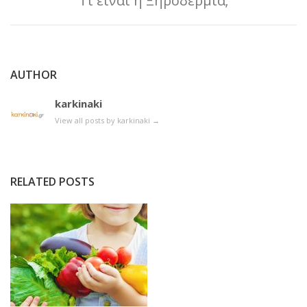
Τι είναι η Ξηροδερμία;
AUTHOR
karkinaki
View all posts by karkinaki
→
RELATED POSTS