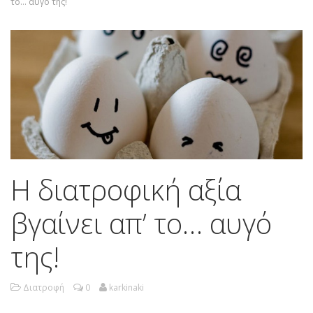
το… αυγό της!
Η διατροφική αξία
βγαίνει απ’ το… αυγό
της!
Διατροφή
0
karkinaki