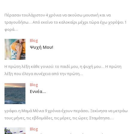
Πέρασαν τουλάχιστον 4 χρόνια να ακούσω μουσική και να
τραγουδήσω… Από εκείνο το καλοκαίρι μέχρι τώρα έχω χορέψει 1
φορά…
Blog
Ψυχή Μου!
Η πρώτη λέξη κάθε γονιού: το παιδί μου, η ψυχή μου… Η πρώτη
λέξη που έλεγα συνέχεια από την πρώτη…
Blog
Εννέα…
γράφει η Μαμά Μένια 9 χρόνια έχουν περάσει. Ξεκίνησα να μετράω
τους μήνες, τις εβδομάδες, τις μέρες, τις ώρες. Σταμάτησα.…
Blog