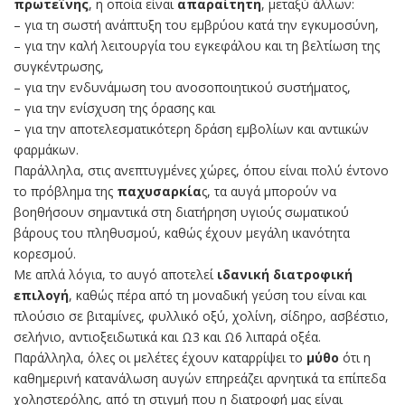
πρωτεΐνης
, η οποία είναι
απαραίτητη
, μεταξύ άλλων:
– για τη σωστή ανάπτυξη του εμβρύου κατά την εγκυμοσύνη,
– για την καλή λειτουργία του εγκεφάλου και τη βελτίωση της
συγκέντρωσης,
– για την ενδυνάμωση του ανοσοποιητικού συστήματος,
– για την ενίσχυση της όρασης και
– για την αποτελεσματικότερη δράση εμβολίων και αντιικών
φαρμάκων.
Παράλληλα, στις ανεπτυγμένες χώρες, όπου είναι πολύ έντονο
το πρόβλημα της
παχυσαρκία
ς, τα αυγά μπορούν να
βοηθήσουν σημαντικά στη διατήρηση υγιούς σωματικού
βάρους του πληθυσμού, καθώς έχουν μεγάλη ικανότητα
κορεσμού.
Με απλά λόγια, το αυγό αποτελεί
ιδανική διατροφική
επιλογή
, καθώς πέρα από τη μοναδική γεύση του είναι και
πλούσιο σε βιταμίνες, φυλλικό οξύ, χολίνη, σίδηρο, ασβέστιο,
σελήνιο, αντιοξειδωτικά και Ω3 και Ω6 λιπαρά οξέα.
Παράλληλα, όλες οι μελέτες έχουν καταρρίψει το
μύθο
ότι η
καθημερινή κατανάλωση αυγών επηρεάζει αρνητικά τα επίπεδα
χοληστερόλης, από τη στιγμή που η διατροφή μας είναι