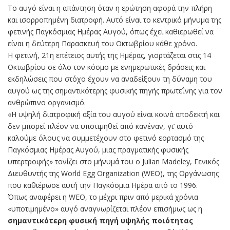
Το αυγό είναι η απάντηση όταν η ερώτηση αφορά την πλήρη
και ισορροπημένη διατροφή. Αυτό είναι το κεντρικό μήνυμα της
φετινής Παγκόσμιας Ημέρας Αυγού, όπως έχει καθιερωθεί να
είναι η δεύτερη Παρασκευή του Οκτωβρίου κάθε χρόνο.
Η φετινή, 21η επέτειος αυτής της Ημέρας, γιορτάζεται στις 14
Οκτωβρίου σε όλο τον κόσμο με ενημερωτικές δράσεις και
εκδηλώσεις που στόχο έχουν να αναδείξουν τη δύναμη του
αυγού ως της σημαντικότερης φυσικής πηγής πρωτεΐνης για τον
ανθρώπινο οργανισμό.
«Η υψηλή διατροφική αξία του αυγού είναι κοινά αποδεκτή και
δεν μπορεί πλέον να υποτιμηθεί από κανέναν, γι’ αυτό
καλούμε όλους να συμμετέχουν στο φετινό εορτασμό της
Παγκόσμιας Ημέρας Αυγού, μιας πραγματικής φυσικής
υπερτροφής» τονίζει στο μήνυμά του ο Julian Madeley, Γενικός
Διευθυντής της World Egg Organization (WEO), της Οργάνωσης
που καθιέρωσε αυτή την Παγκόσμια Ημέρα από το 1996.
Όπως αναφέρει η WEO, το μέχρι πριν από μερικά χρόνια
«υποτιμημένο» αυγό αναγνωρίζεται πλέον επισήμως ως η
σημαντικότερη φυσική πηγή υψηλής ποιότητας