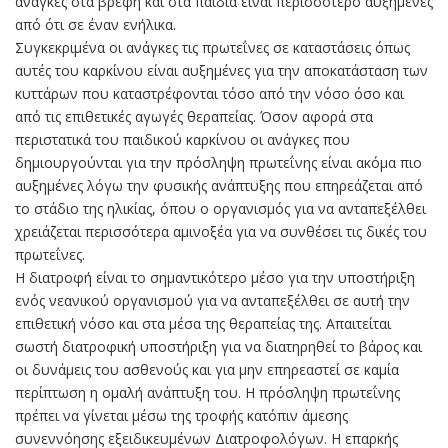
ανάγκες στα βρέφη και στα παιδιά είναι περισσότερο αυξημένες
από ότι σε έναν ενήλικα.
Συγκεκριμένα οι ανάγκες τις πρωτεΐνες σε καταστάσεις όπως
αυτές του καρκίνου είναι αυξημένες για την αποκατάσταση των
κυττάρων που καταστρέφονται τόσο από την νόσο όσο και
από τις επιθετικές αγωγές θεραπείας. Όσον αφορά στα
περιστατικά του παιδικού καρκίνου οι ανάγκες που
δημιουργούνται για την πρόσληψη πρωτεΐνης είναι ακόμα πιο
αυξημένες λόγω την φυσικής ανάπτυξης που επηρεάζεται από
το στάδιο της ηλικίας, όπου ο οργανισμός για να ανταπεξέλθει
χρειάζεται περισσότερα αμινοξέα για να συνθέσει τις δικές του
πρωτεΐνες.
Η διατροφή είναι το σημαντικότερο μέσο για την υποστήριξη
ενός νεανικού οργανισμού για να ανταπεξέλθει σε αυτή την
επιθετική νόσο και στα μέσα της θεραπείας της. Απαιτείται
σωστή διατροφική υποστήριξη για να διατηρηθεί το βάρος και
οι δυνάμεις του ασθενούς και για μην επηρεαστεί σε καμία
περίπτωση η ομαλή ανάπτυξη του. Η πρόσληψη πρωτεΐνης
πρέπει να γίνεται μέσω της τροφής κατόπιν άμεσης
συνεννόησης εξειδικευμένων Διατροφολόγων. Η επαρκής