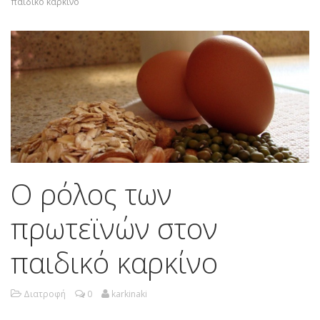
παιδικό καρκίνο
Ο ρόλος των
πρωτεϊνών στον
παιδικό καρκίνο
Διατροφή
0
karkinaki