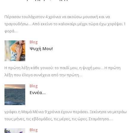
Πέρασαν τουλάχιστον 4 χρόνια να ακούσω μουσική και να
τραγουδήσω… Από εκείνο το καλοκαίρι μέχρι τώρα έχω χορέψει 1
φορά…
Blog
Ψυχή Μου!
Η πρώτη λέξη κάθε γονιού: το παιδί μου, η ψυχή μου… Η πρώτη
λέξη που έλεγα συνέχεια από την πρώτη…
Blog
Εννέα…
γράφει η Μαμά Μένια 9 χρόνια έχουν περάσει. Ξεκίνησα να μετράω
τους μήνες, τις εβδομάδες, τις μέρες, τις ώρες. Σταμάτησα.…
Blog