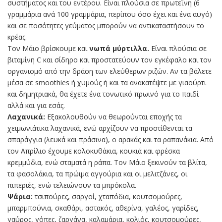
συστήματος και του εντέρου. Είναι πλούσια σε πρωτεΐνη (6
γραμμάρια ανά 100 γραμμάρια, περίπου όσο έχει και ένα αυγό)
και σε ποσότητες γεύματος μπορούν να αντικαταστήσουν το
κρέας.
Τον Μάιο βρίσκουμε και
νωπά μύρτιλλα.
Είναι πλούσια σε
βιταμίνη C και σίδηρο και προστατεύουν τον εγκέφαλο και τον
οργανισμό από την δράση των ελεύθερων ριζών. Αν τα βάλετε
μέσα σε smoothies ή χυμούς ή και τα ανακατέψτε με γιαούρτι
και δημητριακά, θα έχετε ένα τονωτικό πρωινό για το παιδί
αλλά και για εσάς.
Λαχανικά:
Εξακολουθούν να θεωρούνται εποχής τα
χειμωνιάτικα λαχανικά, ενώ αρχίζουν να προστίθενται τα
σπαράγγια (λευκά και πράσινα), ο αρακάς και τα ραπανάκια. Από
τον Απρίλιο έχουμε κολοκυθάκια, κουκιά και φρέσκα
κρεμμύδια, ενώ σταματά η ράπα. Τον Μάιο ξεκινούν τα βλίτα,
τα φασολάκια, τα πρώιμα αγγούρια και οι μελιτζάνες, οι
πιπεριές, ενώ τελειώνουν τα μπρόκολα.
Ψάρια:
τσιπούρες, σαργοί, χταπόδια, κουτσομούρες,
μπαρμπούνια, σκαθάρι, αστακός, αθερίνα, γαλέος, γαρίδες,
γαύρος, γόπες, ζαργάνα, καλαμάρια, κολιός, κουτσομούρες,