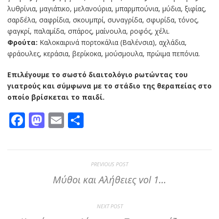
λυθρίνια, μαγιάτικο, μελανούρια, μπαρμπούνια, μύδια, ξιφίας,
σαρδέλα, σαφρίδια, σκουμπρί, συναγρίδα, σφυρίδα, τόνος,
φαγκρί, παλαμίδα, σπάρος, μαίνουλα, ροφός, χέλι.
Φρούτα:
Καλοκαιρινά πορτοκάλια (Βαλένσια), αχλάδια,
φράουλες, κεράσια, βερίκοκα, μούσμουλα, πρώιμα πεπόνια.
Επιλέγουμε το σωστό διαιτολόγιο ρωτώντας του
γιατρούς και σύμφωνα με το στάδιο της θεραπείας στο
οποίο βρίσκεται το παιδί.
Facebook
Mastodon
Email
Μοιραστείτε
PREVIOUS POST
Μύθοι και Αλήθειες vol 1…
NEXT POST