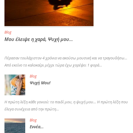
Blog
Μου έλειψε η χαρά, Ψυχή μου…
Πέρασαν τουλάχιστον 4 χρόνια να ακούσω μουσική και να τραγουδήσω…
Από εκείνο το καλοκαίρι μέχρι τώρα έχω χορέψει 1 φορά…
Blog
Ψυχή Μου!
Η πρώτη λέξη κάθε γονιού: το παιδί μου, η ψυχή μου… Η πρώτη λέξη που
έλεγα συνέχεια από την πρώτη…
Blog
Εννέα…