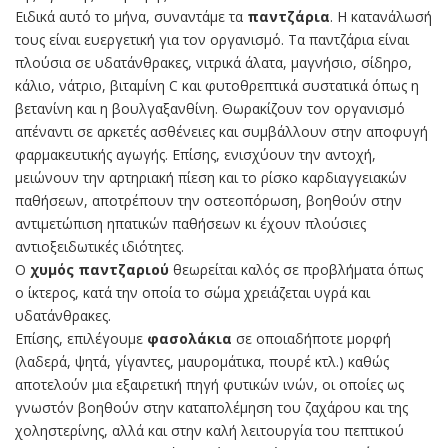
Ειδικά αυτό το μήνα, συναντάμε τα
παντζάρια
. Η κατανάλωσή
τους είναι ευεργετική για τον οργανισμό. Τα παντζάρια είναι
πλούσια σε υδατάνθρακες, νιτρικά άλατα, μαγνήσιο, σίδηρο,
κάλιο, νάτριο, βιταμίνη C και φυτοθρεπτικά συστατικά όπως η
βετανίνη και η βουλγαξανθίνη. Θωρακίζουν τον οργανισμό
απέναντι σε αρκετές ασθένειες και συμβάλλουν στην αποφυγή
φαρμακευτικής αγωγής. Επίσης, ενισχύουν την αντοχή,
μειώνουν την αρτηριακή πίεση και το ρίσκο καρδιαγγειακών
παθήσεων, αποτρέπουν την οστεοπόρωση, βοηθούν στην
αντιμετώπιση ηπατικών παθήσεων κι έχουν πλούσιες
αντιοξειδωτικές ιδιότητες.
Ο
χυμός παντζαριού
θεωρείται καλός σε προβλήματα όπως
ο ίκτερος, κατά την οποία το σώμα χρειάζεται υγρά και
υδατάνθρακες.
Επίσης, επιλέγουμε
φασολάκια
σε οποιαδήποτε μορφή
(λαδερά, ψητά, γίγαντες, μαυρομάτικα, πουρέ κτλ.) καθώς
αποτελούν μια εξαιρετική πηγή φυτικών ινών, οι οποίες ως
γνωστόν βοηθούν στην καταπολέμηση του ζαχάρου και της
χοληστερίνης, αλλά και στην καλή λειτουργία του πεπτικού