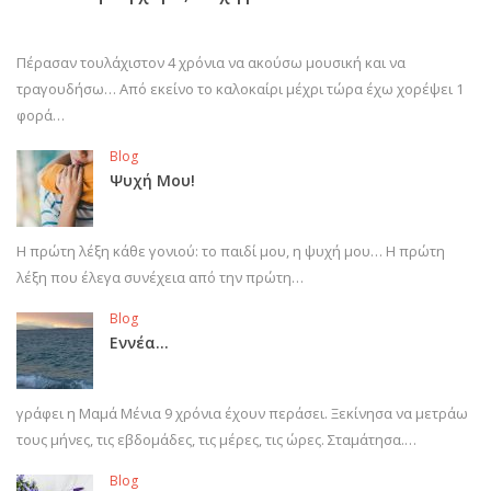
Πέρασαν τουλάχιστον 4 χρόνια να ακούσω μουσική και να
τραγουδήσω… Από εκείνο το καλοκαίρι μέχρι τώρα έχω χορέψει 1
φορά…
Blog
Ψυχή Μου!
Η πρώτη λέξη κάθε γονιού: το παιδί μου, η ψυχή μου… Η πρώτη
λέξη που έλεγα συνέχεια από την πρώτη…
Blog
Εννέα…
γράφει η Μαμά Μένια 9 χρόνια έχουν περάσει. Ξεκίνησα να μετράω
τους μήνες, τις εβδομάδες, τις μέρες, τις ώρες. Σταμάτησα.…
Blog