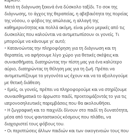
Μετά τη διάγνωση ξεκινά ένα δύσκολο ταξίδι. Το σοκ της
διάγνωσης, το άγχος της θεραπείας, η αβεβαιότητα της πορείας
της νόσου, ο φόβος της απώλειας, η αλλαγή της
καθημερινότητας και πολλά ακόμη, είναι μόνο μερικές από τις
δυσκολίες που καλούνται να αντιμετωπίσουν οι γονείς. Τι
μπορούμε να κάνουμε γι’ αυτό;
• Κατανοώντας την πληροφόρηση για τη διάγνωση και τη
θεραπεία, να αφήσουμε λίγο χώρο για θετικές σκέψεις και
συναισθήματα, διατηρώντας την πίστη μας για ένα καλύτερο
αύριο, διατηρώντας τη θέληση μας για τη ζωή. Πρέπει να
αντιμετωπίζουμε τα γεγονότα ως έχουν και να τα αξιολογούμε
με θετική διάθεση.
• Εμείς, οι γονείς, πρέπει να πληροφορούμε και να στηρίζουμε
συναισθηματικά το άρρωστο παιδί, προετοιμάζοντάς το για τις
ιατρονοσηλευτικές παρεμβάσεις που θα ακολουθήσει.
• Η ζωγραφική και το παιχνίδι δίνουν στο παιδί τη δυνατότητα,
μέσα από τους φανταστικούς κόσμους που πλάθει, να
διαχειριστεί τους φόβους του.
• Οι περιπτώσεις άλλων παιδιών και των οικογενειών τους που