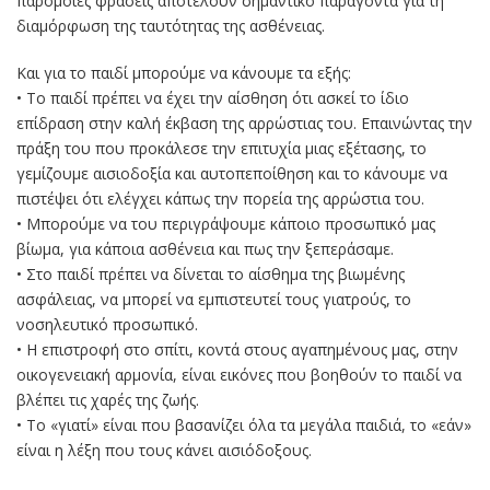
παρόμοιες φράσεις αποτελούν σημαντικό παράγοντα για τη
διαμόρφωση της ταυτότητας της ασθένειας.
Και για το παιδί μπορούμε να κάνουμε τα εξής:
• Το παιδί πρέπει να έχει την αίσθηση ότι ασκεί το ίδιο
επίδραση στην καλή έκβαση της αρρώστιας του. Επαινώντας την
πράξη του που προκάλεσε την επιτυχία μιας εξέτασης, το
γεμίζουμε αισιοδοξία και αυτοπεποίθηση και το κάνουμε να
πιστέψει ότι ελέγχει κάπως την πορεία της αρρώστια του.
• Μπορούμε να του περιγράψουμε κάποιο προσωπικό μας
βίωμα, για κάποια ασθένεια και πως την ξεπεράσαμε.
• Στο παιδί πρέπει να δίνεται το αίσθημα της βιωμένης
ασφάλειας, να μπορεί να εμπιστευτεί τους γιατρούς, το
νοσηλευτικό προσωπικό.
• Η επιστροφή στο σπίτι, κοντά στους αγαπημένους μας, στην
οικογενειακή αρμονία, είναι εικόνες που βοηθούν το παιδί να
βλέπει τις χαρές της ζωής.
• Το «γιατί» είναι που βασανίζει όλα τα μεγάλα παιδιά, το «εάν»
είναι η λέξη που τους κάνει αισιόδοξους.