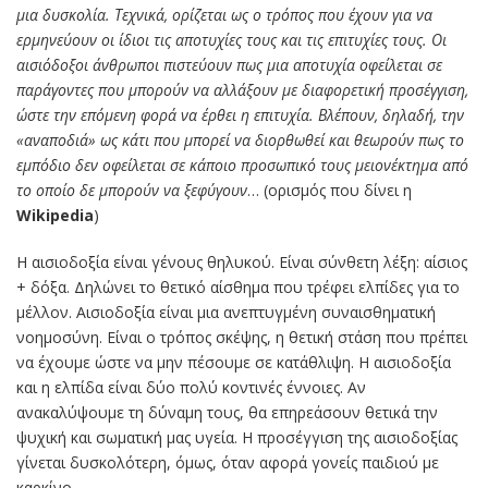
μια δυσκολία. Τεχνικά, ορίζεται ως ο τρόπος που έχουν για να
ερμηνεύουν οι ίδιοι τις αποτυχίες τους και τις επιτυχίες τους. Οι
αισιόδοξοι άνθρωποι πιστεύουν πως μια αποτυχία οφείλεται σε
παράγοντες που μπορούν να αλλάξουν με διαφορετική προσέγγιση,
ώστε την επόμενη φορά να έρθει η επιτυχία. Βλέπουν, δηλαδή, την
«αναποδιά» ως κάτι που μπορεί να διορθωθεί και θεωρούν πως το
εμπόδιο δεν οφείλεται σε κάποιο προσωπικό τους μειονέκτημα από
το οποίο δε μπορούν να ξεφύγουν
… (ορισμός που δίνει η
Wikipedia
)
Η αισιοδοξία είναι γένους θηλυκού. Είναι σύνθετη λέξη: αίσιος
+ δόξα. Δηλώνει το θετικό αίσθημα που τρέφει ελπίδες για το
μέλλον. Αισιοδοξία είναι μια ανεπτυγμένη συναισθηματική
νοημοσύνη. Είναι ο τρόπος σκέψης, η θετική στάση που πρέπει
να έχουμε ώστε να μην πέσουμε σε κατάθλιψη. Η αισιοδοξία
και η ελπίδα είναι δύο πολύ κοντινές έννοιες. Αν
ανακαλύψουμε τη δύναμη τους, θα επηρεάσουν θετικά την
ψυχική και σωματική μας υγεία. Η προσέγγιση της αισιοδοξίας
γίνεται δυσκολότερη, όμως, όταν αφορά γονείς παιδιού με
καρκίνο.