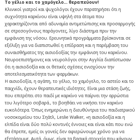
Το γέλιο και το χαμόγελο… θεραπεύουν!
Κλινικοί γιατροί και ψυχολόγοι έχουν παρατηρήσει ότι η
συχνότητα καρκίνου είναι υψηλή στα άτομα που
χαρακτηρίζονται από αδυναμία αντιμετώπισης και προσαρμογής
σε στρεσογόνους παράγοντες, λίγο διάστημα πριν την
εμφάνιση της νόσου. Ερευνητικά προγράμματα βρίσκονται σε
εξέλιξη για να διαπιστωθεί η επίδραση και η παρέμβαση του
συναισθήματος της αισιοδοξίας την εμφάνιση του καρκίνου.
Νευροεπιστήμονες και νευρολόγοι στην Αγγλία διαπίστωσαν
ότι η αισιοδοξία και οι θετικές σχέσεις ενισχύουν την
αποτελεσματικότητα των φαρμάκων.
Η αισιοδοξία, η αγάπη, το γέλιο, το χαμόγελο, το αστείο και το
παιχνίδι, έχουν θεραπευτικές ιδιότητες. Είναι μια στάση ζωής,
που επιτρέπει στο παιδί με καρκίνο να παίρνει την αρρώστια
του λιγότερο σοβαρά., το βοηθάει να νικήσει τον καρκίνο
ευκολότερα. Όπως ενημερώνει η διευθύντρια του παιδιατρικού
νοσοκομείου του Σηάτλ, Leslie Walker, «η αισιοδοξία και η
ελπίδα είναι δύο πολύ κοντινές έννοιες και είναι κάτι που ενώ
θα έπρεπε, εμείς οι γονείς δεν αφιερώνουμε χρόνο για να
εξετάσουμε. Αυτά, όμως, είναι τα βασικά στοιχεία που κάνουν