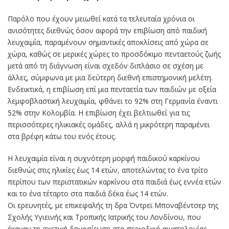
Παρόλο που έχουν μειωθεί κατά τα τελευταία χρόνια οι
ανισότητες διεθνώς όσον αφορά την επιβίωση από παιδική
λευχαιμία, παραμένουν σημαντικές αποκλίσεις από χώρα σε
χώρα, καθώς σε μερικές χώρες το προσδόκιμο πενταετούς ζωής
μετά από τη διάγνωση είναι σχεδόν διπλάσιο σε σχέση με
άλλες, σύμφωνα με μια δεύτερη διεθνή επιστημονική μελέτη.
Ενδεικτικά, η επιβίωση επί μια πενταετία των παιδιών με οξεία
λεμφοβλαστική λευχαιμία, φθάνει το 92% στη Γερμανία έναντι
52% στην Κολομβία. Η επιβίωση έχει βελτιωθεί για τις
περισσότερες ηλικιακές ομάδες, αλλά η μικρότερη παραμένει
στα βρέφη κάτω του ενός έτους.
Η λευχαιμία είναι η συχνότερη μορφή παιδικού καρκίνου
διεθνώς στις ηλικίες έως 14 ετών, αποτελώντας το ένα τρίτο
περίπου των περιστατικών καρκίνου στα παιδιά έως εννέα ετών
και το ένα τέταρτο στα παιδιά δέκα έως 14 ετών.
Οι ερευνητές, με επικεφαλής τη δρα Όντρεϊ Μποναβέντσερ της
Σχολής Υγιεινής και Τροπικής Ιατρικής του Λονδίνου, που
έκαναν τη σχετική δημοσίευση στο περιοδικό αιματολογίας