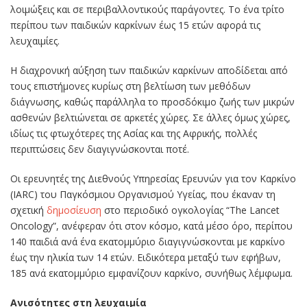
λοιμώξεις και σε περιβαλλοντικούς παράγοντες. Το ένα τρίτο
περίπου των παιδικών καρκίνων έως 15 ετών αφορά τις
λευχαιμίες.
Η διαχρονική αύξηση των παιδικών καρκίνων αποδίδεται από
τους επιστήμονες κυρίως στη βελτίωση των μεθόδων
διάγνωσης, καθώς παράλληλα το προσδόκιμο ζωής των μικρών
ασθενών βελτιώνεται σε αρκετές χώρες. Σε άλλες όμως χώρες,
ιδίως τις φτωχότερες της Ασίας και της Αφρικής, πολλές
περιπτώσεις δεν διαγιγνώσκονται ποτέ.
Οι ερευνητές της Διεθνούς Υπηρεσίας Ερευνών για τον Καρκίνο
(IARC) του Παγκόσμιου Οργανισμού Υγείας, που έκαναν τη
σχετική
δημοσίευση
στο περιοδικό ογκολογίας “The Lancet
Oncology”, ανέφεραν ότι στον κόσμο, κατά μέσο όρο, περίπου
140 παιδιά ανά ένα εκατομμύριο διαγιγνώσκονται με καρκίνο
έως την ηλικία των 14 ετών. Ειδικότερα μεταξύ των εφήβων,
185 ανά εκατομμύριο εμφανίζουν καρκίνο, συνήθως λέμφωμα.
Ανισότητες στη λευχαιμία