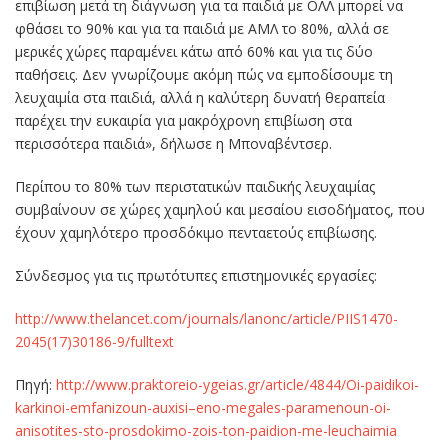
επιβίωση μετά τη διάγνωση για τα παιδιά με ΟΛΛ μπορεί να
φθάσει το 90% και για τα παιδιά με ΑΜΛ το 80%, αλλά σε
μερικές χώρες παραμένει κάτω από 60% και για τις δύο
παθήσεις. Δεν γνωρίζουμε ακόμη πώς να εμποδίσουμε τη
λευχαιμία στα παιδιά, αλλά η καλύτερη δυνατή θεραπεία
παρέχει την ευκαιρία για μακρόχρονη επιβίωση στα
περισσότερα παιδιά», δήλωσε η Μποναβέντσερ.
Περίπου το 80% των περιστατικών παιδικής λευχαιμίας
συμβαίνουν σε χώρες χαμηλού και μεσαίου εισοδήματος, που
έχουν χαμηλότερο προσδόκιμο πενταετούς επιβίωσης.
Σύνδεσμος για τις πρωτότυπες επιστημονικές εργασίες:
http://www.thelancet.com/journals/lanonc/article/PIIS1470-
2045(17)30186-9/fulltext
Πηγή:
http://www.praktoreio-ygeias.gr/article/4844/Oi-paidikoi-
karkinoi-emfanizoun-auxisi–eno-megales-paramenoun-oi-
anisotites-sto-prosdokimo-zois-ton-paidion-me-leuchaimia