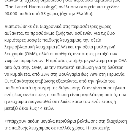
“The Lancet Haematology”, ανέλυσαν στοιχεία για σχεδόν
90.000 παιδιά από 53 χώρες (όχι την Ελλάδα).
Διαπιστώθηκε ότι διαχρονικά στις περισσότερες χώρες
αυξάνεται το προσδόκιμο ζωής των ασθενών για τις δύο
κυριότερες μορφές παιδικής λευχαιμίας, την οξεία
λεμφοβλαστική λευχαιμία (ΟΛΛ) και την οξεία μυελογενή
λευχαιμία (ΟΜΛ), αλλά οι αισθητές ανισότητες μεταξύ των
χωρών παραμένουν. Η πρόοδος υπήρξε μεγαλύτερη στην ΟΛΛ
από ό,τι στην ΟΜΛ, με την πενταετή επιβίωση για τη δεύτερη
να κυμαίνεται από 33% στη Βουλγαρία έως 78% στη Γερμανία.
Οι πιθανότητες επιβίωσης εξαρτώνται από την ηλικία του
παιδιιού κατά τη στιγμή της διάγνωσης. Όταν γίνεται σε ηλικία
ενός έως εννέα ετών, η επιβίωση είναι μεγαλύτερη από ό,τι αν
η λευχαιμία διαγνωσθεί σε ηλικίες κάτω του ενός έτους ή
μεταξύ δέκα έως 14 ετών.
«Υπάρχουν ακόμη μεγάλα περιθώρια βελτίωσης στη διαχείριση
της παιδικής λευχαιμίας σε πολλές χώρες. Η πενταετής