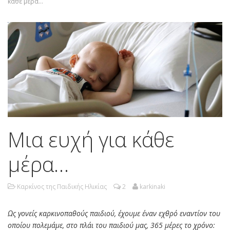
κάθε μέρα…
Μια ευχή για κάθε
μέρα…
Καρκίνος της Παιδικής Ηλικίας
2
karkinaki
Ως γονείς καρκινοπαθούς παιδιού, έχουμε έναν εχθρό εναντίον του
οποίου πολεμάμε, στο πλάι του παιδιού μας, 365 μέρες το χρόνο: