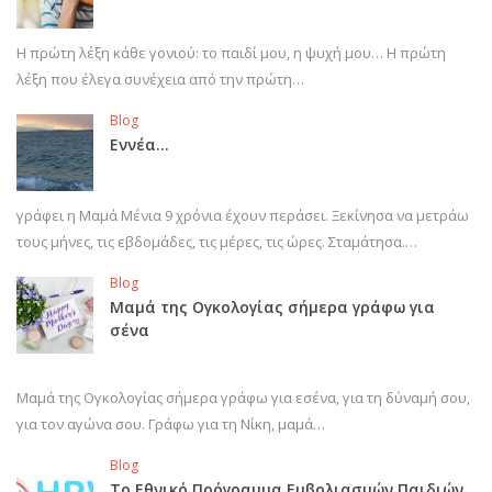
Η πρώτη λέξη κάθε γονιού: το παιδί μου, η ψυχή μου… Η πρώτη
λέξη που έλεγα συνέχεια από την πρώτη…
Blog
Εννέα…
γράφει η Μαμά Μένια 9 χρόνια έχουν περάσει. Ξεκίνησα να μετράω
τους μήνες, τις εβδομάδες, τις μέρες, τις ώρες. Σταμάτησα.…
Blog
Μαμά της Ογκολογίας σήμερα γράφω για
σένα
Μαμά της Ογκολογίας σήμερα γράφω για εσένα, για τη δύναμή σου,
για τον αγώνα σου. Γράφω για τη Νίκη, μαμά…
Blog
Το Εθνικό Πρόγραμμα Εμβολιασμών Παιδιών