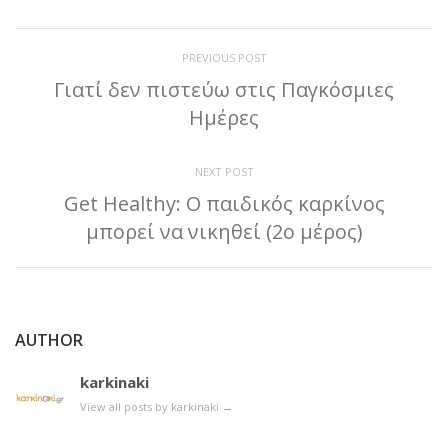
PREVIOUS POST
Γιατί δεν πιστεύω στις Παγκόσμιες
Ημέρες
NEXT POST
Get Healthy: Ο παιδικός καρκίνος
μπορεί να νικηθεί (2ο μέρος)
AUTHOR
karkinaki
View all posts by karkinaki
→