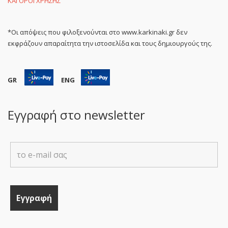
ΚΑΙ ΟΡΟΙ ΧΡΗΣΗΣ
*Οι απόψεις που φιλοξενούνται στο www.karkinaki.gr δεν
εκφράζουν απαραίτητα την ιστοσελίδα και τους δημιουργούς της.
GR
ENG
Εγγραφή στο newsletter