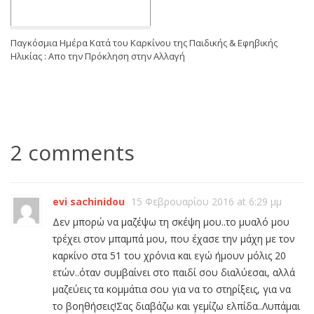
Παγκόσμια Ημέρα Κατά του Καρκίνου της Παιδικής & Εφηβικής
Ηλικίας : Απο την Πρόκληση στην Αλλαγή
2 comments
evi sachinidou
15 Φεβρουαρίου 2016 at 6:29 μμ
Δεν μπορώ να μαζέψω τη σκέψη μου..το μυαλό μου
τρέχει στον μπαμπά μου, που έχασε την μάχη με τον
καρκίνο στα 51 του χρόνια και εγώ ήμουν μόλις 20
ετών..όταν συμβαίνει στο παιδί σου διαλύεσαι, αλλά
μαζεύεις τα κομμάτια σου για να το στηρίξεις, για να
το βοηθήσεις!Σας διαβάζω και γεμίζω ελπίδα..Λυπάμαι