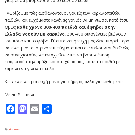
γιατροί θα μπορέσουν να το κάνουν καλά!
Γνωρίζουμε πώς αισθάνονται οι γονείς των καρκινοπαθών
παιδιών και ευχόμαστε κανένας γονιός να μη νιώσει ποτέ έτσι.
Όμως
κάθε χρόνο 300-400 παιδιά και έφηβοι στην
Ελλάδα νοσούν με καρκίνο
, 300-400 οικογένειες βιώνουν
τον πόνο και το φόβο. Γι’ αυτό και η ευχή μας δεν μπορεί παρά
να είναι μία: τα ιατρικά επιτεύγµατα που συντελούνται διεθνώς
να συνεχιστούν, να ενισχυθούν και να βρουν άµεση
εφαρµογή στην πράξη και στη χώρα μας, ώστε τα παιδιά με
καρκίνο να γίνονται καλά.
Και δεν είναι μια ευχή μόνο για σήμερα, αλλά για κάθε μέρα…
Μένια & Γιάννης
Facebook
Mastodon
Email
Μοιραστείτε
featured