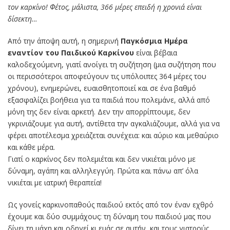
τον καρκίνο! Φέτος, μάλιστα, 366 μέρες επειδή η χρονιά είναι
δίσεκτη…
Από την άποψη αυτή, η σημερινή
Παγκόσμια Ημέρα
εναντίον του Παιδικού Καρκίνου
είναι βέβαια
καλοδεχούμενη, γιατί ανοίγει τη συζήτηση (μια συζήτηση που
οι περισσότεροι αποφεύγουν τις υπόλοιπες 364 μέρες του
χρόνου), ενημερώνει, ευαισθητοποιεί και σε ένα βαθμό
εξασφαλίζει βοήθεια για τα παιδιά που πολεμάνε, αλλά από
μόνη της δεν είναι αρκετή. Δεν την απορρίπτουμε, δεν
γκρινιάζουμε για αυτή, αντίθετα την αγκαλιάζουμε, αλλά για να
φέρει αποτέλεσμα χρειάζεται συνέχεια: και αύριο και μεθαύριο
και κάθε μέρα.
Γιατί ο καρκίνος δεν πολεμιέται και δεν νικιέται μόνο με
δύναμη, αγάπη και αλληλεγγύη. Πρώτα και πάνω απ’ όλα
νικιέται με ιατρική θεραπεία!
Ως γονείς καρκινοπαθούς παιδιού εκτός από τον έναν εχθρό
έχουμε και δύο συμμάχους: τη δύναμη του παιδιού μας που
δίνει τη μάχη και οδηγεί κι εμάς σε αυτήν, και τους γιατρούς