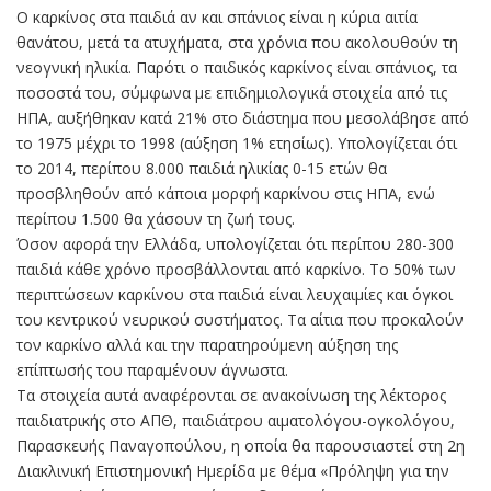
O καρκίνος στα παιδιά αν και σπάνιος είναι η κύρια αιτία
θανάτου, μετά τα ατυχήματα, στα χρόνια που ακολουθούν τη
νεογνική ηλικία. Παρότι ο παιδικός καρκίνος είναι σπάνιος, τα
ποσοστά του, σύμφωνα με επιδημιολογικά στοιχεία από τις
ΗΠΑ, αυξήθηκαν κατά 21% στο διάστημα που μεσολάβησε από
το 1975 μέχρι το 1998 (αύξηση 1% ετησίως). Υπολογίζεται ότι
το 2014, περίπου 8.000 παιδιά ηλικίας 0-15 ετών θα
προσβληθούν από κάποια μορφή καρκίνου στις ΗΠΑ, ενώ
περίπου 1.500 θα χάσουν τη ζωή τους.
Όσον αφορά την Ελλάδα, υπολογίζεται ότι περίπου 280-300
παιδιά κάθε χρόνο προσβάλλονται από καρκίνο. Το 50% των
περιπτώσεων καρκίνου στα παιδιά είναι λευχαιμίες και όγκοι
του κεντρικού νευρικού συστήματος. Τα αίτια που προκαλούν
τον καρκίνο αλλά και την παρατηρούμενη αύξηση της
επίπτωσής του παραμένουν άγνωστα.
Τα στοιχεία αυτά αναφέρονται σε ανακοίνωση της λέκτορος
παιδιατρικής στο ΑΠΘ, παιδιάτρου αιματολόγου-ογκολόγου,
Παρασκευής Παναγοπούλου, η οποία θα παρουσιαστεί στη 2η
Διακλινική Επιστημονική Ημερίδα με θέμα «Πρόληψη για την