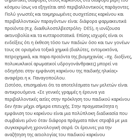
κόσμου ίσως να εξηγείται από περιβαλλοντικούς παράγοντες.
Πολύ γνωστές και τεκμηριωμένες συσχετίσεις καρκίνου και
περιβαλλοντικών παραγόντων είναι: διάφορα φαρμακευτικά
προϊόντα (π.χ. διαιθυλοστιλβεστρόλη- DES), η ιονίζουσα
ακτινοβολία και τα κυτταροστατικά. Επίσης ισχυρές είναι οι
ενδείξεις ότι η έκθεση τόσο των παιδιών όσο και των γονέων
τους σε ορισμένα τοξικά χημικά (διαλύτες, εντομοκτόνα,
πετροχημικά, και παρα-προϊόντα της βιομηχανίας –πχ. διοξίνες,
πολυκυκλικοί αρωματικοί υδρογονάνθρακες) μπορεί να
οδηγήσει στην εμφάνιση καρκίνου της παιδικής ηλικίας»
αναφέρει η κ. Παναγοπούλου.
Ωστόσο, επισημαίνει ότι τα αποτελέσματα των μελετών είναι
αντικρουόμενα. «Σε γενικές γραμμές η έρευνα για
περιβαλλοντικές αιτίες στην πρόκληση του παιδικού καρκίνου
δεν ήταν μέχρι σήμερα επιτυχής. Στην πραγματικότητα η
εμφάνιση του καρκίνου είναι μια πολύπλοκη διαδικασία που
συμβαίνει μόνο όταν διάφορα πράγματα πάνε στραβά με μια
συγκεκριμένη χρονολογική σειρά. Οι έρευνες για την
αναζήτηση της αιτιολογίας του παιδικού καρκίνου