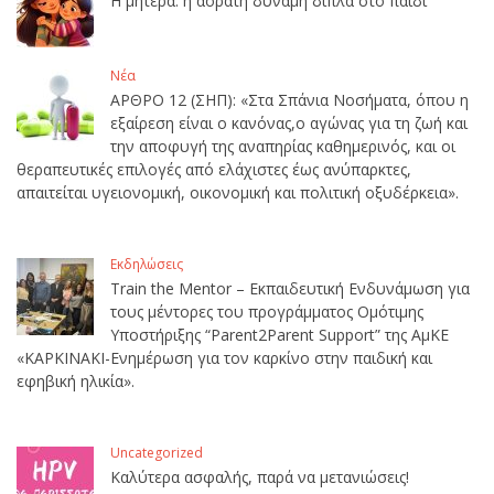
Η μητέρα: η αόρατη δύναμη δίπλα στο παιδί
Νέα
ΑΡΘΡΟ 12 (ΣΗΠ): «Στα Σπάνια Νοσήματα, όπου η
εξαίρεση είναι ο κανόνας,ο αγώνας για τη ζωή και
την αποφυγή της αναπηρίας καθημερινός, και οι
θεραπευτικές επιλογές από ελάχιστες έως ανύπαρκτες,
απαιτείται υγειονομική, οικονομική και πολιτική οξυδέρκεια».
Εκδηλώσεις
Train the Mentor – Εκπαιδευτική Ενδυνάμωση για
τους μέντορες του προγράμματος Ομότιμης
Υποστήριξης “Parent2Parent Support” της ΑμΚΕ
«ΚΑΡΚΙΝΑΚΙ-Ενημέρωση για τον καρκίνο στην παιδική και
εφηβική ηλικία».
Uncategorized
Καλύτερα ασφαλής, παρά να μετανιώσεις!