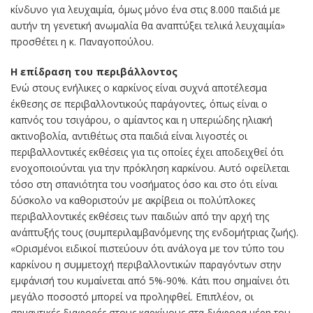
κίνδυνο για λευχαιμία, όμως μόνο ένα στις 8.000 παιδιά με
αυτήν τη γενετική ανωμαλία θα αναπτύξει τελικά λευχαιμία»
προσθέτει η κ. Παναγοπούλου.
Η επίδραση του περιβάλλοντος
Ενώ στους ενήλικες ο καρκίνος είναι συχνά αποτέλεσμα
έκθεσης σε περιβαλλοντικούς παράγοντες, όπως είναι ο
καπνός του τσιγάρου, ο αμίαντος και η υπεριώδης ηλιακή
ακτινοβολία, αντιθέτως στα παιδιά είναι λιγοστές οι
περιβαλλοντικές εκθέσεις για τις οποίες έχει αποδειχθεί ότι
ενοχοποιούνται για την πρόκληση καρκίνου. Αυτό οφείλεται
τόσο στη σπανιότητα του νοσήματος όσο και στο ότι είναι
δύσκολο να καθοριστούν με ακρίβεια οι πολύπλοκες
περιβαλλοντικές εκθέσεις των παιδιών από την αρχή της
ανάπτυξής τους (συμπεριλαμβανόμενης της ενδομήτριας ζωής).
«Ορισμένοι ειδικοί πιστεύουν ότι ανάλογα με τον τύπο του
καρκίνου η συμμετοχή περιβαλλοντικών παραγόντων στην
εμφάνισή του κυμαίνεται από 5%-90%. Κάτι που σημαίνει ότι
μεγάλο ποσοστό μπορεί να προληφθεί. Επιπλέον, οι
σημαντικές διαφορές στους καρκίνους στα διάφορα μέρη του