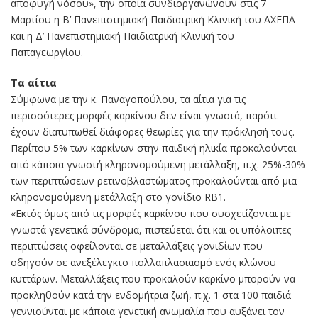
αποφυγή νόσου», την οποία συνδιοργανώνουν στις 7
Μαρτίου η Β’ Πανεπιστημιακή Παιδιατρική Κλινική του ΑΧΕΠΑ
και η Δ’ Πανεπιστημιακή Παιδιατρική Κλινική του
Παπαγεωργίου.
Τα αίτια
Σύμφωνα με την κ. Παναγοπούλου, τα αίτια για τις
περισσότερες μορφές καρκίνου δεν είναι γνωστά, παρότι
έχουν διατυπωθεί διάφορες θεωρίες για την πρόκλησή τους.
Περίπου 5% των καρκίνων στην παιδική ηλικία προκαλούνται
από κάποια γνωστή κληρονομούμενη μετάλλαξη, π.χ. 25%-30%
των περιπτώσεων ρετινοβλαστώματος προκαλούνται από μια
κληρονομούμενη μετάλλαξη στο γονίδιο RB1.
«Εκτός όμως από τις μορφές καρκίνου που συσχετίζονται με
γνωστά γενετικά σύνδρομα, πιστεύεται ότι και οι υπόλοιπες
περιπτώσεις οφείλονται σε μεταλλάξεις γονιδίων που
οδηγούν σε ανεξέλεγκτο πολλαπλασιασμό ενός κλώνου
κυττάρων. Μεταλλάξεις που προκαλούν καρκίνο μπορούν να
προκληθούν κατά την ενδομήτρια ζωή, π.χ. 1 στα 100 παιδιά
γεννιούνται με κάποια γενετική ανωμαλία που αυξάνει τον