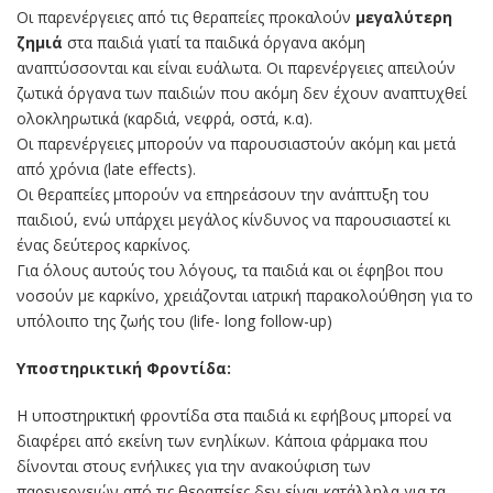
Οι παρενέργειες από τις θεραπείες προκαλούν
μεγαλύτερη
ζημιά
στα παιδιά γιατί τα παιδικά όργανα ακόμη
αναπτύσσονται και είναι ευάλωτα. Οι παρενέργειες απειλούν
ζωτικά όργανα των παιδιών που ακόμη δεν έχουν αναπτυχθεί
ολοκληρωτικά (καρδιά, νεφρά, οστά, κ.α).
Οι παρενέργειες μπορούν να παρουσιαστούν ακόμη και μετά
από χρόνια (late effects).
Οι θεραπείες μπορούν να επηρεάσουν την ανάπτυξη του
παιδιού, ενώ υπάρχει μεγάλος κίνδυνος να παρουσιαστεί κι
ένας δεύτερος καρκίνος.
Για όλους αυτούς του λόγους, τα παιδιά και οι έφηβοι που
νοσούν με καρκίνο, χρειάζονται ιατρική παρακολούθηση για το
υπόλοιπο της ζωής του (life- long follow-up)
Υποστηρικτική Φροντίδα:
Η υποστηρικτική φροντίδα στα παιδιά κι εφήβους μπορεί να
διαφέρει από εκείνη των ενηλίκων. Κάποια φάρμακα που
δίνονται στους ενήλικες για την ανακούφιση των
παρενεργειών από τις θεραπείες δεν είναι κατάλληλα για τα