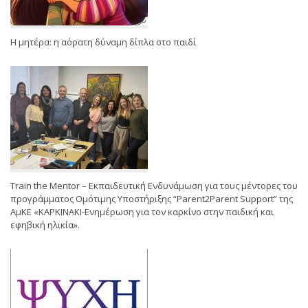
Η μητέρα: η αόρατη δύναμη δίπλα στο παιδί
Train the Mentor – Εκπαιδευτική Ενδυνάμωση για τους μέντορες του
προγράμματος Ομότιμης Υποστήριξης “Parent2Parent Support” της
ΑμΚΕ «ΚΑΡΚΙΝΑΚΙ-Ενημέρωση για τον καρκίνο στην παιδική και
εφηβική ηλικία».