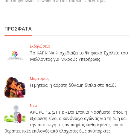
που διοργάνωσε το women act και του win cancer την…
ΠΡΟΣΦΑΤΑ
Εκδηλώσεις
Το ΚΑΡΚΙΝΑΚΙ σχεδιάζει το Ψηφιακό Σχολείο του
Μέλλοντος για Μικρούς Υπερήρωες
Μαρτυρίες
Η μητέρα: η αόρατη δύναμη δίπλα στο παιδί
Νέα
ΑΡΘΡΟ 12 (ΣΗΠ): «Στα Σπάνια Νοσήματα, όπου η
εξαίρεση είναι ο κανόνας,ο αγώνας για τη ζωή και
την αποφυγή της αναπηρίας καθημερινός, και οι
θεραπευτικές επιλογές από ελάχιστες έως ανύπαρκτες,