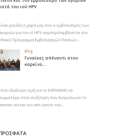
πλέον και τον εμβολιασμό των αγοριών
κατά του ιού HPV
Είναι μεγάλη η χαρά μας που ο εμβολιασμός των
αγοριών για τον ιό HPV συμπεριλαμβάνεται στο
Εθνικό Πρόγραμμα Εμβολιασμών Παιδιών…
Blog
Γυναίκες απέναντι στον
καρκίνο…
Ήταν ιδιαίτερη τιμή για το ΚΑΡΚΙΝΑΚΙ να
συμμετέχει στην συζήτηση που διοργάνωσε το
women act και του win cancer την…
ΠΡΟΣΦΑΤΑ