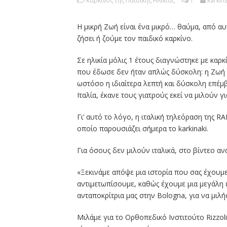
Καρκίνος της Παιδικής Ηλικίας
1
karkina
Η μικρή Ζωή είναι ένα μικρό… θαύμα, από α
ζήσει ή ζούμε τον παιδικό καρκίνο.
Σε ηλικία μόλις 1 έτους διαγνώστηκε με καρκ
που έδωσε δεν ήταν απλώς δύσκολη: η Ζωή 
ωστόσο η ιδιαίτερα λεπτή και δύσκολη επέμ
Ιταλία, έκανε τους γιατρούς εκεί να μιλούν γ
Γι’ αυτό το λόγο, η ιταλική τηλεόραση της R
οποίο παρουσιάζει σήμερα το karkinaki.
Για όσους δεν μιλούν ιταλικά, στο βίντεο α
«Ξεκινάμε απόψε μια ιστορία που σας έχουμε
αντιμετωπίσουμε, καθώς έχουμε μια μεγάλη επ
ανταποκρίτρια μας στην Bologna, για να μιλήσ
Μιλάμε για το Ορθοπεδικό Ινστιτούτο Rizzoli