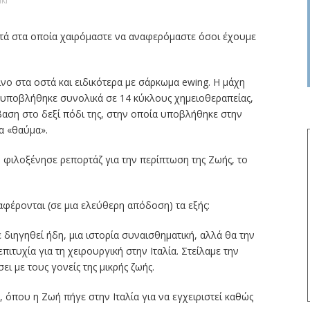
ki
υτά στα οποία χαιρόμαστε να αναφερόμαστε όσοι έχουμε
ίνο στα οστά και ειδικότερα με σάρκωμα ewing. Η μάχη
υποβλήθηκε συνολικά σε 14 κύκλους χημειοθεραπείας,
βαση στο δεξί πόδι της, στην οποία υποβλήθηκε στην
ια «θαύμα».
AI φιλοξένησε ρεπορτάζ για την περίπτωση της Ζωής, το
ναφέρονται (σε μια ελεύθερη απόδοση) τα εξής:
 διηγηθεί ήδη, μια ιστορία συναισθηματική, αλλά θα την
ιτυχία για τη χειρουργική στην Ιταλία. Στείλαμε την
ει με τους γονείς της μικρής ζωής.
, όπου η Ζωή πήγε στην Ιταλία για να εγχειριστεί καθώς