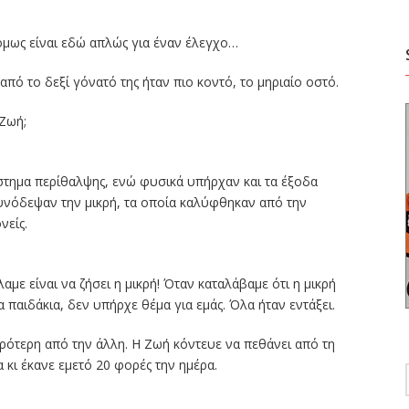
όμως είναι εδώ απλώς για έναν έλεγχο…
πό το δεξί γόνατό της ήταν πιο κοντό, το μηριαίο οστό.
 Ζωή;
τημα περίθαλψης, ενώ φυσικά υπήρχαν και τα έξοδα
υνόδεψαν την μικρή, τα οποία καλύφθηκαν από την
νείς.
αμε είναι να ζήσει η μικρή! Όταν καταλάβαμε ότι η μικρή
α παιδάκια, δεν υπήρχε θέμα για εμάς. Όλα ήταν εντάξει.
μικρότερη από την άλλη. Η Ζωή κόντευε να πεθάνει από τη
κι έκανε εμετό 20 φορές την ημέρα.