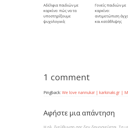
Αδέλφια παιδιών με
Γονείς παιδιών με
καρκίνο: πώς να τα
καρκίνο:
υποστηρίξουμε
αντιμετώπιση άγχ
ψυχολογικά;
και κατάθλιψης
1 comment
Pingback:
We love nannuka! | karkinaki.gr | 
Αφήστε μια απάντηση
Η ηλ. διεύθυνση σας δεν δημοσιεύεται.
Τα υ