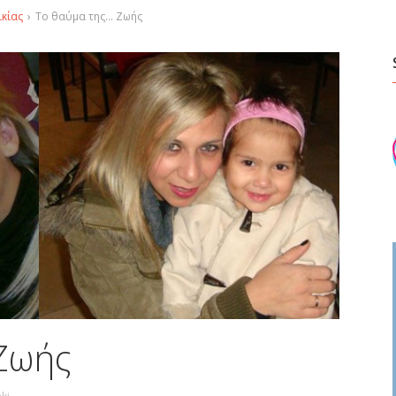
ικίας
›
Το θαύμα της… Ζωής
Ζωής