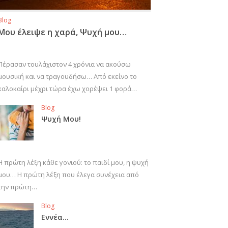
Blog
Μου έλειψε η χαρά, Ψυχή μου…
Πέρασαν τουλάχιστον 4 χρόνια να ακούσω
μουσική και να τραγουδήσω… Από εκείνο το
καλοκαίρι μέχρι τώρα έχω χορέψει 1 φορά…
Blog
Ψυχή Μου!
Η πρώτη λέξη κάθε γονιού: το παιδί μου, η ψυχή
μου… Η πρώτη λέξη που έλεγα συνέχεια από
την πρώτη…
Blog
Εννέα…