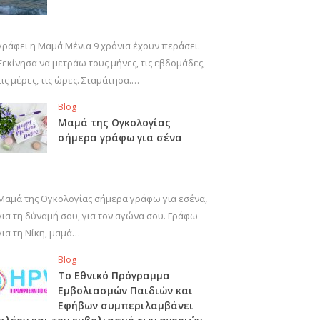
γράφει η Μαμά Μένια 9 χρόνια έχουν περάσει.
Ξεκίνησα να μετράω τους μήνες, τις εβδομάδες,
τις μέρες, τις ώρες. Σταμάτησα.…
Blog
Μαμά της Ογκολογίας
σήμερα γράφω για σένα
Μαμά της Ογκολογίας σήμερα γράφω για εσένα,
για τη δύναμή σου, για τον αγώνα σου. Γράφω
για τη Νίκη, μαμά…
Blog
Το Εθνικό Πρόγραμμα
Εμβολιασμών Παιδιών και
Εφήβων συμπεριλαμβάνει