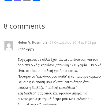
8 comments
Helen V. Kosmidis
31 Οκτωβρίου 2014 at 8:02 μμ
Καλή αρχή !
Συγχωρέστε με αλλά έχω πάντα μια ένσταση για τον
όρο “παιδικός” καρκίνος ,”παιδική ” λευχαιμία . Παιδικό
είναι το τόπι ,η παιδική χαρά, το πάρτυ.
Προτιμω το “καρκίνος στο παιδι” ή το παιδί με καρκίνο.
Βέβαια η ένστασή μου γίνεται εντονότερη όταν
ακούω ή διαβάζω “παιδική κακοήθεια ”
Στη διάθεσή σας όπου και εφόσον μπορω να
συνεισφέρω με την ιδιότητα μου ως Παιδιατρου
Αιματολόγου Ογκολογου.