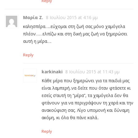
Reply
Μαρία Ζ.
8 Ιουλίου 2015 at 4:16 μμ
καλησπέρα…..εύχομαι στη ζωή σας μόνο χαμόγελα
πλέον……ελπίζω και στη δική μας ζωή να ξημερώσει
αυτή η μέρα….
Reply
karkinaki
8 Ιουλίου 2015 at 11:43 μμ
Κάθε μέρα που ξημερώνει για τα παιδιά μας
είναι λαμπερή..να δείτε που όταν φτάσετε κι
εσείς σ’αυτή τη “μέρα”, τα χαμόγελα δεν θα
φτάνουν για να περιγράψουν τη χαρά και την
ανακούφιση σας. Λίγο υπομονή και δύναμη
ακόμη, κι όλα θα πάνε καλά..
Reply