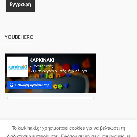
YOUBEHERO
Το karkinaki.gr χρησιμοποιεί cookies για να βελτιώσει τη
Copyright 2023 karkinaki.gr
διαδικτυακή εμπειρία σου. Εφόσον συνεχίσεις, συμφωνείς με