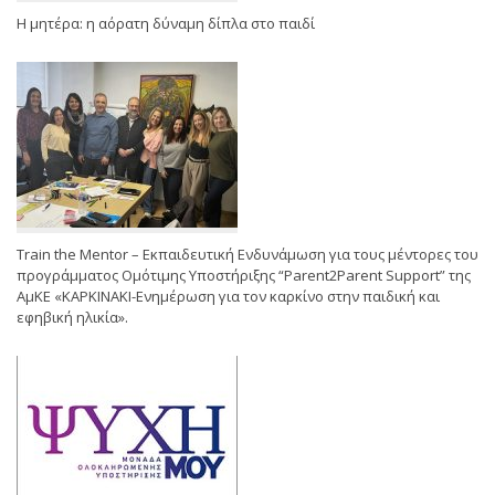
Η μητέρα: η αόρατη δύναμη δίπλα στο παιδί
Train the Mentor – Εκπαιδευτική Ενδυνάμωση για τους μέντορες του
προγράμματος Ομότιμης Υποστήριξης “Parent2Parent Support” της
ΑμΚΕ «ΚΑΡΚΙΝΑΚΙ-Ενημέρωση για τον καρκίνο στην παιδική και
εφηβική ηλικία».