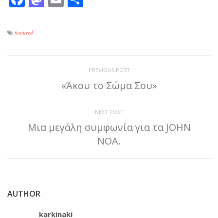
featured
PREVIOUS POST
«Άκου το Σώμα Σου»
NEXT POST
Μια μεγάλη συμφωνία για τα JOHN
NOA.
AUTHOR
karkinaki