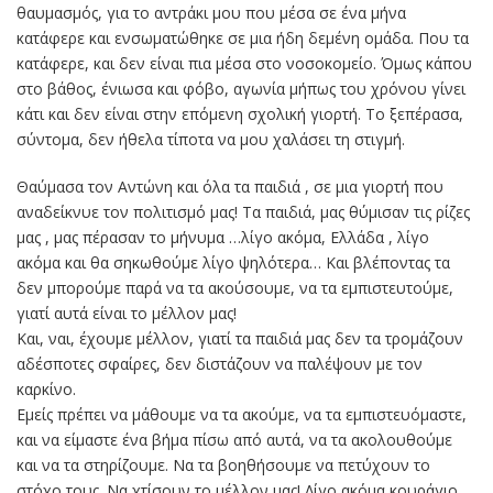
θαυμασμός, για το αντράκι μου που μέσα σε ένα μήνα
κατάφερε και ενσωματώθηκε σε μια ήδη δεμένη ομάδα. Που τα
κατάφερε, και δεν είναι πια μέσα στο νοσοκομείο. Όμως κάπου
στο βάθος, ένιωσα και φόβο, αγωνία μήπως του χρόνου γίνει
κάτι και δεν είναι στην επόμενη σχολική γιορτή. Το ξεπέρασα,
σύντομα, δεν ήθελα τίποτα να μου χαλάσει τη στιγμή.
Θαύμασα τον Αντώνη και όλα τα παιδιά , σε μια γιορτή που
αναδείκνυε τον πολιτισμό μας! Τα παιδιά, μας θύμισαν τις ρίζες
μας , μας πέρασαν το μήνυμα …λίγο ακόμα, Ελλάδα , λίγο
ακόμα και θα σηκωθούμε λίγο ψηλότερα… Και βλέποντας τα
δεν μπορούμε παρά να τα ακούσουμε, να τα εμπιστευτούμε,
γιατί αυτά είναι το μέλλον μας!
Και, ναι, έχουμε μέλλον, γιατί τα παιδιά μας δεν τα τρομάζουν
αδέσποτες σφαίρες, δεν διστάζουν να παλέψουν με τον
καρκίνο.
Εμείς πρέπει να μάθουμε να τα ακούμε, να τα εμπιστευόμαστε,
και να είμαστε ένα βήμα πίσω από αυτά, να τα ακολουθούμε
και να τα στηρίζουμε. Να τα βοηθήσουμε να πετύχουν το
στόχο τους. Να χτίσουν το μέλλον μας! Λίγο ακόμα κουράγιο…