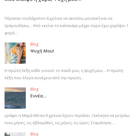
Πέρασαν τουλάχιστον 4 χρόνια να ακούσω μουσική και να
τραγουδήσω… Από εκείνο το καλοκαίρι μέχρι τώρα έχω χορέψει 1
φορά…
Blog
Ψυχή Μου!
Η πρώτη λέξη κάθε γονιού: το παιδί μου, η ψυχή μου… Η πρώτη
λέξη που έλεγα συνέχεια από την πρώτη…
Blog
Εννέα…
γράφει η Μαμά Μένια 9 χρόνια έχουν περάσει. Ξεκίνησα να μετράω
τους μήνες, τις εβδομάδες, τις μέρες, τις ώρες. Σταμάτησα.…
Blog