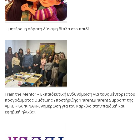
Η μητέρα: η αόρατη δύναμη δίπλα στο παιδί
Train the Mentor – Εκπαιδευτική Ενδυνάμωση για τους μέντορες του
προγράμματος Ομότιμης Υποστήριξης “Parent2Parent Support” της
ΑμΚΕ «ΚΑΡΚΙΝΑΚΙ-Ενημέρωση για τον καρκίνο στην παιδική και
εφηβική ηλικία».