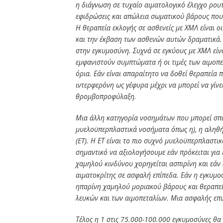
η διάγνωση σε τυχαίο αιματολογικό έλεγχο ρου
εφιδρώσεις και απώλεια σωματικού βάρους που
Η θεραπεία εκλογής σε ασθενείς με ΧΜΛ είναι οι
και την έκβαση των ασθενών αυτών δραματικά.
στην εγκυμοσύνη. Συχνά σε εγκύους με ΧΜΛ είν
εμφανιστούν συμπτώματα ή οι τιμές των αιμοπ
όρια. Εάν είναι απαραίτητο να δοθεί θεραπεία 
ιντερφερόνη ως γέφυρα μέχρι να μπορεί να γίνει
θρομβοπροφύλαξη.
Μια άλλη κατηγορία νοσημάτων που μπορεί σπάν
μυελοϋπερπλαστικά νοσήματα όπως η), η αληθή
(ET). Η ΕΤ είναι το πιο συχνό μυελοϋπερπλαστι
σημαντικό να αξιολογήσουμε εάν πρόκειται γι
χαμηλού κινδύνου χορηγείται ασπιρίνη και εάν 
αιματοκρίτης σε ασφαλή επίπεδα. Εάν η εγκυμ
ηπαρίνη χαμηλού μοριακού βάρους και θεραπεία
λευκών και των αιμοπεταλίων. Μια ασφαλής επι
Τέλος η 1 στις 75.000-100.000 εγκυμοσύνες θα 