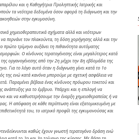
απαρέλου και η Καθηγήτρια Προληπτικής Ιατρικής και
πούν τα νεότερα δεδομένα όσον αφορά τη διάγνωση και την
κακοηθειών στην εγκυμοσύνη.
ικά χημειοθεραπευτικά σχήματα αλλά και νεότερων
 να περνάνε τον πλακούντα, τη δόση χορήγησης αλλά και την
το πρώτο τρίμηνο αυξάνει τη πιθανότητα αυτόματης
σμορφιών. O κίνδυνος τερατογένεσης είναι μεγαλύτερος κατά
α της οργανογένεσης από την 2η μέχρι την 8η εβδομάδα της
ηνο. Για το λόγο αυτό όταν η διάγνωση γίνει κατά το 1ο
μός της ενώ κατά κανόνα μπορούμε με σχετική ασφάλεια να
ετά. Παραμένει βέβαια ένας κίνδυνος πρόωρου τοκετού και
ανάπτυξης για το έμβρυο. Υπάρχει και η επιλογή να
ηνο και να καθυστερήσουμε την έναρξη χημειοθεραπείας ή να
ρας. Η απόφαση σε κάθε περίπτωση είναι εξατομικευμένη με
πιθετικότητά του, το ιατρικό προφίλ της εγκυμονούσας και
ντενδείκνυνται καθώς έχουν γνωστή τερατογόνο δράση ενώ
ια κατά το 2ο και 3ο τρίμηνο της κύησης. Με βάση τη