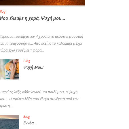
Blog
Μου έλειψε η χαρά, Ψυχή μου…
Πέρασαν τουλάχιστον 4 χρόνια να ακούσω μουσική
και να τραγουδήσω… Από εκείνο το καλοκαίρι μέχρι
τώρα έχω χορέψει 1 φορά…
Blog
Ψυχή Μου!
Η πρώτη λέξη κάθε γονιού: το παιδί μου, η ψυχή
μου… Η πρώτη λέξη που έλεγα συνέχεια από την
πρώτη…
Blog
Εννέα…