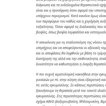
διάγνωση και τα ενδεδειγμένα θεραπευτικά σχή
είναι και η προσέγγιση όσον αφορά την υποστη
υπάρχουν περιορισμοί. Κατά κανόνα όμως είναι 
των παραγώγων του καθώς και η χορήγηση αυξη
τοξικότητας. Όσον αφορά τις διαδικασίες που εί
βιοψίες, όπως βιοψία λεμφαδένα και οστεομυελ
Η απεικόνιση για τη σταδιοποίηση της νόσου πρ
υπερήχους και να αποφεύγονται οι αξονικές το
και οι αποφάσεις θα ληφθούν με βάση το τρίμην
διατήρησή της αλλά και την επιθετικότητα, στ
δυνατότητα να καθυστερήσει η έναρξη θεραπεί
Η πιο συχνή αιματολογική κακοήθεια στην εγκ
γυναικών με HL στην κύηση είναι εξαιρετική κ
HL εκτός εγκυμοσύνης. Σε κάποιες περιπτώσεις 
ξεκινήσουμε τη θεραπεία μετά τον τοκετό ιδιαί
εγκυμοσύνης. Στις περισσότερες περιπτώσεις ε
σχήμα ABVD (Δοξορουβικίνη, Μπλεομυκίνη, Βιμπ