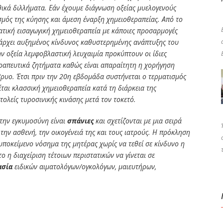
θικά διλλήματα. Εάν έχουμε διάγνωση οξείας μυελογενούς
σμός της κύησης και άμεση έναρξη χημειοθεραπείας. Από το
ατική εισαγωγική χημειοθεραπεία με κάποιες προσαρμογές
άρχει αυξημένος κίνδυνος καθυστερημένης ανάπτυξης του
ν οξεία λεμφοβλαστική λευχαιμία προκύπτουν οι ίδιες
ραπευτικά ζητήματα καθώς είναι απαραίτητη η χορήγηση
βρυο. Έτσι πριν την 20η εβδομάδα συστήνεται ο τερματισμός
ται κλασσική χημειοθεραπεία κατά τη διάρκεια της
τολείς τυροσινικής κινάσης μετά τον τοκετό.
στην εγκυμοσύνη είναι
σπάνιες
και σχετίζονται με μια σειρά
 την ασθενή, την οικογένειά της και τους ιατρούς. Η πρόκληση
υποκείμενο νόσημα της μητέρας χωρίς να τεθεί σε κίνδυνο η
ο η διαχείριση τέτοιων περιστατικών να γίνεται σε
ασία
ειδικών αιματολόγων/ογκολόγων, μαιευτήρων,
ίτε