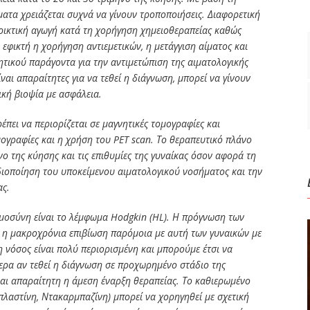
ματα χρειάζεται συχνά να γίνουν τροποποιήσεις. Διαφορετική
ρικτική αγωγή κατά τη χορήγηση χημειοθεραπείας καθώς
εφικτή η χορήγηση αντιεμετικών, η μετάγγιση αίματος και
τικού παράγοντα για την αντιμετώπιση της αιματολογικής
ναι απαραίτητες για να τεθεί η διάγνωση, μπορεί να γίνουν
ική βιοψία με ασφάλεια.
έπει να περιορίζεται σε μαγνητικές τομογραφίες και
μογραφίες και η χρήση του PET scan. Το θεραπευτικό πλάνο
ο της κύησης και τις επιθυμίες της γυναίκας όσον αφορά τη
αδιοποίηση του υποκείμενου αιματολογικού νοσήματος και την
ας.
υμοσύνη είναι το λέμφωμα Hodgkin (HL). Η πρόγνωση των
αι η μακροχρόνια επιβίωση παρόμοια με αυτή των γυναικών με
η νόσος είναι πολύ περιορισμένη και μπορούμε έτσι να
τερα αν τεθεί η διάγνωση σε προχωρημένο στάδιο της
ίναι απαραίτητη η άμεση έναρξη θεραπείας. Το καθιερωμένο
λαστίνη, Ντακαρμπαζίνη) μπορεί να χορηγηθεί με σχετική