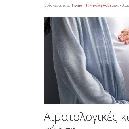
Βρίσκεστε εδώ:
Home
›
Η Μεγάλη Ασθένεια
›
Αιμ
Αιματολογικές κ