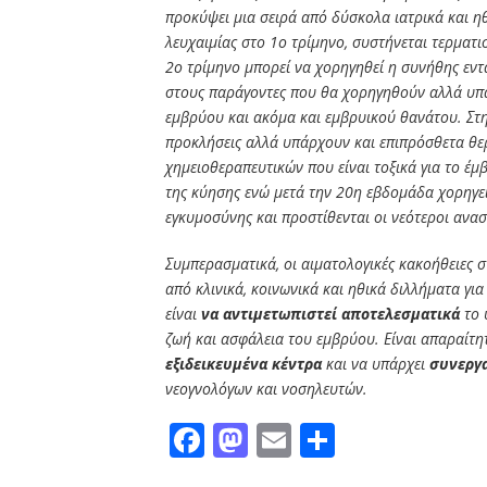
προκύψει μια σειρά από δύσκολα ιατρικά και η
λευχαιμίας στο 1ο τρίμηνο, συστήνεται τερματι
2ο τρίμηνο μπορεί να χορηγηθεί η συνήθης εντ
στους παράγοντες που θα χορηγηθούν αλλά υπ
εμβρύου και ακόμα και εμβρυικού θανάτου. Στη
προκλήσεις αλλά υπάρχουν και επιπρόσθετα θε
χημειοθεραπευτικών που είναι τοξικά για το έμ
της κύησης ενώ μετά την 20η εβδομάδα χορηγεί
εγκυμοσύνης και προστίθενται οι νεότεροι ανασ
Συμπερασματικά, οι αιματολογικές κακοήθειες 
από κλινικά, κοινωνικά και ηθικά διλλήματα για
είναι
να αντιμετωπιστεί αποτελεσματικά
το 
ζωή και ασφάλεια του εμβρύου. Είναι απαραίτητ
εξιδεικευμένα κέντρα
και να υπάρχει
συνεργ
νεογνολόγων και νοσηλευτών.
Facebook
Mastodon
Email
Μοιραστε