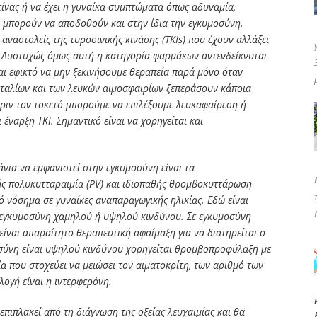
τίνας ή να έχει η γυναίκα συμπτώματα όπως αδυναμία,
 μπορούν να αποδοθούν και στην ίδια την εγκυμοσύνη.
 αναστολείς της τυροσινικής κινάσης (TKIs) που έχουν αλλάξει
 Δυστυχώς όμως αυτή η κατηγορία φαρμάκων αντενδείκνυται
αι εφικτό να μην ξεκινήσουμε θεραπεία παρά μόνο όταν
εταλίων και των λευκών αιμοσφαιρίων ξεπεράσουν κάποια
πριν τον τοκετό μπορούμε να επιλέξουμε λευκαφαίρεση ή
 έναρξη ΤΚΙ. Σημαντικό είναι να χορηγείται και
ια να εμφανιστεί στην εγκυμοσύνη είναι τα
ς πολυκυτταραιμία (PV) και ιδιοπαθής θρομβοκυττάρωση
κό νόσημα σε γυναίκες αναπαραγωγικής ηλικίας. Εδώ είναι
α εγκυμοσύνη χαμηλού ή υψηλού κινδύνου. Σε εγκυμοσύνη
είναι απαραίτητο θεραπευτική αφαίμαξη για να διατηρείται ο
οσύνη είναι υψηλού κινδύνου χορηγείται θρομβοπροφύλαξη με
 που στοχεύει να μειώσει τον αιματοκρίτη, των αριθμό των
λογή είναι η ιντερφερόνη.
επιπλακεί από τη διάγνωση της οξείας λευχαιμίας και θα