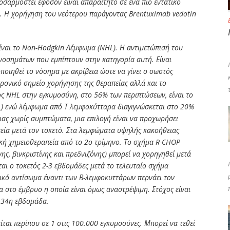
οσαρμοστεί εφόσον είναι απαραίτητο σε ένα πιο εντατικό
. Η χορήγηση του νεότερου παράγοντας Brentuximab vedotin
ίναι το Non-Hodgkin Λέμφωμα (NHL). Η αντιμετώπισή του
 νοσημάτων που εμπίπτουν στην κατηγορία αυτή. Είναι
ποιηθεί το νόσημα με ακρίβεια ώστε να γίνει ο σωστός
ρονικό σημείο χορήγησης της θεραπείας αλλά και το
ς NHL στην εγκυμοσύνη, στο 56% των περιπτώσεων, είναι το
) ενώ λέμφωμα από Τ λεμφοκύτταρα διαγιγνώσκεται στο 20%
ας χωρίς συμπτώματα, μια επιλογή είναι να προχωρήσει
εία μετά τον τοκετό. Στα λεμφώματα υψηλής κακοήθειας
κή χημειοθεραπεία από το 2ο τρίμηνο. Το σχήμα R-CHOP
ης, βινκριστίνης και πρεδνιζόνης) μπορεί να χορηγηθεί μετά
ι ο τοκετός 2-3 εβδομάδες μετά το τελευταίο σχήμα
ικό αντίσωμα έναντι των Β-λεμφοκυττάρων περνάει τον
α στο έμβρυο η οποία είναι όμως αναστρέψιμη. Στόχος είναι
ν 34η εβδομάδα.
ται περίπου σε 1 στις 100.000 εγκυμοσύνες. Μπορεί να τεθεί