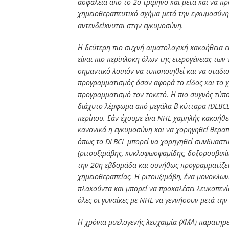
ασφάλεια από το 2ο τρίμηνο και μετά και να πρ
χημειοθεραπευτικό σχήμα μετά την εγκυμοσύνη
αντενδείκνυται στην εγκυμοσύνη.
Η δεύτερη πιο συχνή αιματολογική κακοήθεια ε
είναι πιο περίπλοκη όλων της ετερογένειας των
σημαντικό λοιπόν να τυποποιηθεί και να σταδιο
προγραμματισμός όσον αφορά το είδος και το χ
προγραμματισμό τoν τοκετό. Η πιο συχνός τύπο
διάχυτο λέμφωμα από μεγάλα Β-κύτταρα (DLBCL
περίπου. Εάν έχουμε ένα NHL χαμηλής κακοήθει
κανονικά η εγκυμοσύνη και να χορηγηθεί θεραπ
όπως το DLBCL μπορεί να χορηγηθεί συνδυαστι
(ριτουξιμάβης, κυκλοφωσφαμίδης, δοξορουβικίν
την 20η εβδομάδα και συνήθως προγραμματίζετα
χημειοθεραπείας. Η ριτουξιμάβη, ένα μονοκλων
πλακούντα και μπορεί να προκαλέσει λευκοπενί
όλες οι γυναίκες με NHL να γεννήσουν μετά τη
Η χρόνια μυελογενής λευχαιμία (ΧΜΛ) παρατηρεί