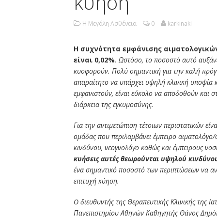
κύηση
Η Μεγάλη Ασθένεια
0
karkinaki
Η συχνότητα εμφάνισης αιματολογικών
είναι 0,02%
. Ωστόσο, το ποσοστό αυτό αυξάνε
κυοφορούν. Πολύ σημαντική για την καλή πρόγ
απαραίτητο να υπάρχει υψηλή κλινική υποψία 
εμφανιστούν, είναι εύκολο να αποδοθούν και σ
διάρκεια της εγκυμοσύνης.
Για την αντιμετώπιση τέτοιων περιστατικών είν
ομάδας που περιλαμβάνει έμπειρο αιματολόγο/ο
κινδύνου, νεογνολόγο καθώς και έμπειρους νοσ
κυήσεις αυτές θεωρούνται υψηλού κινδύνο
ένα σημαντικό ποσοστό των περιπτώσεων να αντ
επιτυχή κύηση.
O διευθυντής της Θεραπευτικής Κλινικής της Ια
Πανεπιστημίου Αθηνών Καθηγητής Θάνος Δημόπο