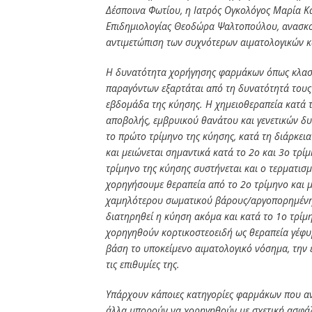
Δέσποινα Φωτίου, η Ιατρός Ογκολόγος Μαρία Κ
Επιδημιολογίας Θεοδώρα Ψαλτοπούλου, ανασκο
αντιμετώπιση των συχνότερων αιματολογικών 
Η δυνατότητα χορήγησης φαρμάκων όπως κλασσ
παραγόντων εξαρτάται από τη δυνατότητά τους
εβδομάδα της κύησης. Η χημειοθεραπεία κατά 
αποβολής, εμβρυικού θανάτου και γενετικών δυ
το πρώτο τρίμηνο της κύησης, κατά τη διάρκει
και μειώνεται σημαντικά κατά το 2ο και 3ο τρίμ
τρίμηνο της κύησης συστήνεται και ο τερματισ
χορηγήσουμε θεραπεία από το 2ο τρίμηνο και μ
χαμηλότερου σωματικού βάρους/αργοπορημένης 
διατηρηθεί η κύηση ακόμα και κατά το 1ο τρίμ
χορηγηθούν κορτικοστεοειδή ως θεραπεία γέφυ
βάση το υποκείμενο αιματολογικό νόσημα, την ε
τις επιθυμίες της.
Υπάρχουν κάποιες κατηγορίες φαρμάκων που α
άλλα μπορούν να χορηγηθούν με σχετική ασφάλε