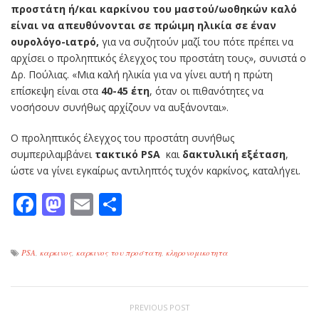
προστάτη ή/και καρκίνου του μαστού/ωοθηκών καλό
είναι να απευθύνονται σε πρώιμη ηλικία σε έναν
ουρολόγο-ιατρό,
για να συζητούν μαζί του πότε πρέπει να
αρχίσει ο προληπτικός έλεγχος του προστάτη τους», συνιστά ο
Δρ. Πούλιας. «Μια καλή ηλικία για να γίνει αυτή η πρώτη
επίσκεψη είναι στα
40-45 έτη
, όταν οι πιθανότητες να
νοσήσουν συνήθως αρχίζουν να αυξάνονται».
Ο προληπτικός έλεγχος του προστάτη συνήθως
συμπεριλαμβάνει
τακτικό PSA
και
δακτυλική εξέταση
,
ώστε να γίνει εγκαίρως αντιληπτός τυχόν καρκίνος, καταλήγει.
Facebook
Mastodon
Email
Μοιραστείτε
PSA
,
καρκινος
,
καρκινος του προστατη
,
κληρονομικοτητα
PREVIOUS POST