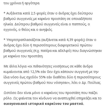
του χρόνια ή αργότερα.
* Αυξάνεται κατά 2,5 φορές όταν ο άνδρας έχει δεύτερου
βαθμού συγγενείς με καρκίνο προστάτη σε οποιαδήποτε
ηλικία. Δεύτερου βαθμού συγγενείς είναι ο παππούς, ο
εγγονός, ο θείος και ο ανηψιός.
* Υπερτετραπλασιάζεται (αυξάνεται κατά 4,39 φορές) όταν ο
άνδρας έχει δύο ή περισσότερους διαφορετικού πρώτου
βαθμού συγγενείς (π.χ. πατέρα και αδελφό) που διαγνώστηκαν
με καρκίνο του προστάτη.
Με άλλα λόγια «οι πιθανότητες νοσήσεως σε κάθε άνδρα
κυμαίνονται από 12,5% εάν δεν έχει κάποιον συγγενή με την
ίδια νόσο έως σχεδόν 55% εάν διαθέτει δύο ή περισσότερους
συγγενείς πρώτου βαθμού που νόσησαν», λέει ο Δρ. Πούλιας.
Ωστόσο δεν είναι μόνο ο καρκίνος του προστάτη που παίζει
ρόλο. Ως φαίνεται τον κίνδυνο να αναπτυχθεί επηρεάζει και το
οικογενειακό ιστορικό καρκίνου του μαστού.