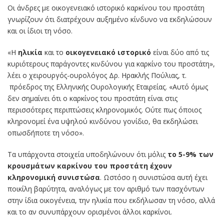
Οι άνδρες με οικογενειακό ιστορικό καρκίνου του προστάτη
γνωρίζουν ότι διατρέχουν αυξημένο κίνδυνο να εκδηλώσουν
και οι ίδιοι τη νόσο.
«Η
ηλικία
και το
οικογενειακό ιστορικό
είναι δύο από τις
κυριότερους παράγοντες κινδύνου για καρκίνο του προστάτη»,
λέει ο χειρουργός-ουρολόγος Δρ. Ηρακλής Πούλιας, τ.
πρόεδρος της Ελληνικής Ουρολογικής Εταιρείας. «Αυτό όμως
δεν σημαίνει ότι ο καρκίνος του προστάτη είναι στις
περισσότερες περιπτώσεις κληρονομικός. Ούτε πως όποιος
κληρονομεί ένα υψηλού κινδύνου γονίδιο, θα εκδηλώσει
οπωσδήποτε τη νόσο».
Τα υπάρχοντα στοιχεία υποδηλώνουν ότι μόλις
το 5-9% των
κρουσμάτων καρκίνου του προστάτη έχουν
κληρονομική συνιστώσα
. Ωστόσο η συνιστώσα αυτή έχει
ποικίλη βαρύτητα, αναλόγως με τον αριθμό των πασχόντων
στην ίδια οικογένεια, την ηλικία που εκδήλωσαν τη νόσο, αλλά
και το αν συνυπάρχουν ορισμένοι άλλοι καρκίνοι.