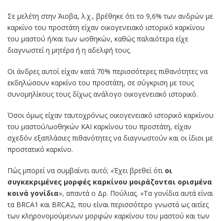
Σε μελέτη στην Άιοβα, λ.χ., βρέθηκε ότι το 9,6% των ανδρών με
καρκίνο του προστάτη είχαν οικογενειακό ιστορικό καρκίνου
του μαστού ή/και των ωοθηκών, καθώς παλαιότερα είχε
διαγνωστεί η μητέρα ή η αδελφή τους.
Οι άνδρες αυτοί είχαν κατά 70% περισσότερες πιθανότητες να
εκδηλώσουν καρκίνο του προστάτη, σε σύγκριση με τους
συνομηλίκους τους δίχως ανάλογο οικογενειακό ιστορικό.
Όσοι όμως είχαν ταυτοχρόνως οικογενειακό ιστορικό καρκίνου
του μαστού/ωοθηκών ΚΑΙ καρκίνου του προστάτη, είχαν
σχεδόν εξαπλάσιες πιθανότητες να διαγνωστούν και οι ίδιοι με
προστατικό καρκίνο.
Πώς μπορεί να συμβαίνει αυτό; «Έχει βρεθεί ότι
οι
συγκεκριμένες μορφές καρκίνου μοιράζονται ορισμένα
κοινά γονίδια
», απαντά ο Δρ. Πούλιας. «Τα γονίδια αυτά είναι
τα BRCA1 και BRCA2, που είναι περισσότερο γνωστά ως αιτίες
των κληρονομούμενων μορφών καρκίνου του μαστού και των