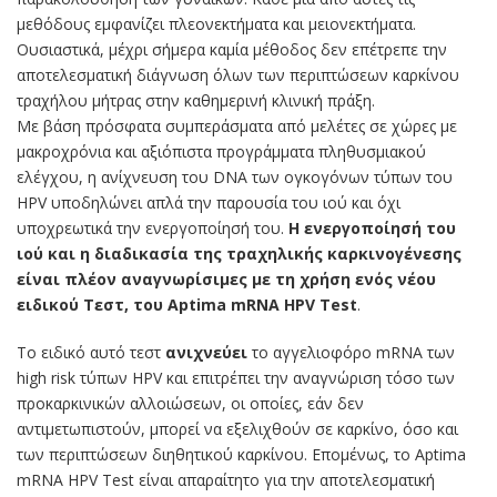
μεθόδους εμφανίζει πλεονεκτήματα και μειονεκτήματα.
Ουσιαστικά, μέχρι σήμερα καμία μέθοδος δεν επέτρεπε την
αποτελεσματική διάγνωση όλων των περιπτώσεων καρκίνου
τραχήλου μήτρας στην καθημερινή κλινική πράξη.
Με βάση πρόσφατα συμπεράσματα από μελέτες σε χώρες με
μακροχρόνια και αξιόπιστα προγράμματα πληθυσμιακού
ελέγχου, η ανίχνευση του DNA των ογκογόνων τύπων του
HPV υποδηλώνει απλά την παρουσία του ιού και όχι
υποχρεωτικά την ενεργοποίησή του.
Η ενεργοποίησή του
ιού και η διαδικασία της τραχηλικής καρκινογένεσης
είναι πλέον αναγνωρίσιμες με τη χρήση ενός νέου
ειδικού Τεστ, του Aptima mRNA HPV Test
.
Το ειδικό αυτό τεστ
ανιχνεύει
το αγγελιοφόρο mRNA των
high risk τύπων HPV και επιτρέπει την αναγνώριση τόσο των
προκαρκινικών αλλοιώσεων, οι οποίες, εάν δεν
αντιμετωπιστούν, μπορεί να εξελιχθούν σε καρκίνο, όσο και
των περιπτώσεων διηθητικού καρκίνου. Επομένως, το Aptima
mRNA HPV Test είναι απαραίτητο για την αποτελεσματική