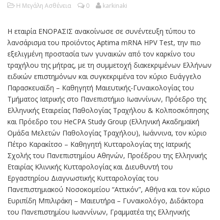
Η Μεγάλη Ασθένεια
0
karkinaki
Η εταιρία ΕΝΟΡΑΣΙΣ ανακοίνωσε σε συνέντευξη τύπου τo
λανσάρισμα του προϊόντος Aptima mRNA HPV Test, την πιο
εξελιγμένη προστασία των γυναικών από τον καρκίνο του
τραχήλου της μήτρας, με τη συμμετοχή διακεκριμένων Ελλήνων
ειδικών επιστημόνων και συγκεκριμένα τον κύριο Ευάγγελο
Παρασκευαϊδη – Καθηγητή Μαιευτικής-Γυναικολογίας του
Τμήματος Ιατρικής στο Πανεπιστήμιο Ιωαννίνων, Πρόεδρο της
Ελληνικής Εταιρείας Παθολογίας Τραχήλου & Κολποσκόπησης
και Πρόεδρο του HeCPA Study Group (Ελληνική Ακαδημαϊκή
Ομάδα Μελετών Παθολογίας Τραχήλου), Ιωάννινα, τον κύριο
Πέτρο Καρακίτσο – Καθηγητή Κυτταρολογίας της Ιατρικής
Σχολής του Πανεπιστημίου Αθηνών, Προέδρου της Ελληνικής
Εταιρίας Κλινικής Κυτταρολογίας και Διευθυντή του
Εργαστηρίου Διαγνωστικής Κυτταρολογίας του
Πανεπιστημιακού Νοσοκομείου “Αττικόν”, Αθήνα και τον κύριο
Ευριπίδη Μπιλιράκη – Μαιευτήρα – Γυναικολόγο, Διδάκτορα
του Πανεπιστημίου Ιωαννίνων, Γραμματέα της Ελληνικής