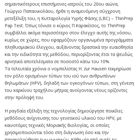
σημαντικότερους επιστήμονες-ιατρούς του 20ου αιώνα,
Γεώργιο Παπανικολάου, ήρθε η αναμενόμενη σύγχρονη
μετεξέλιξη του, η Κυτταρολογία Υγρής Φάσης (LBC) – ThinPrep
Pap Test. Όπως τόνισε ο κύριος Π.Καρακίτσος, το ThinPrep
συμβάλλει ακόμα περισσότερο στον έλεγχο αυτής της νόσου,
κυρίως σε χώρες, που εφαρμόζουν οργανωμένα προγράμματα
πληθυσμιακού έλεγχου, αυξάνοντας δραστικά την ευαισθησία
και την ειδικότητα της μεθόδου, περιορίζοντας έτσι τα ψευδώς
αρνητικά αποτελέσματα σε ποσοστό κάτω του 10%.
Τα τελευταία χρόνια ο νομπελίστας H. zur Hausen τεκμηρίωσε
τον ρόλο ορισμένων τύπων του ιού των ανθρωπίνων
θηλωμάτων (HPV), δηλαδή των ογκογόνων τύπων, στη γένεση
του καρκίνου τραχήλου μήτρας ανοίγοντας νέους ορίζοντες
στην πρόληψή του.
Η ραγδαία εξέλιξη της τεχνολογίας δημιούργησε ποικίλες
μεθόδους ανίχνευσης του γενετικού υλικού του HPV, με
καινοτόμες τεχνικές Μοριακής Βιολογίας, οι οποίες
χρησιμοποιούνται τόσο στη διάγνωση όσο και την
παρακολούθηση των γυναικών. Κάθε μία από αυτές τις