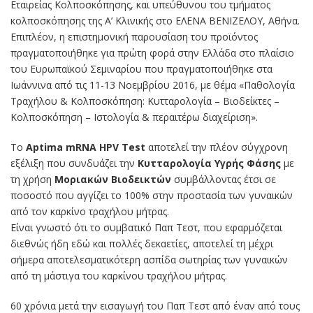
Εταιρείας Κολποσκόπησης, και υπεύθυνου του τμήματος
κολποσκόπησης της Α’ Κλινικής στο ΕΛΕΝΑ ΒΕΝΙΖΕΛΟΥ, Αθήνα.
Επιπλέον, η επιστημονική παρουσίαση του προϊόντος
πραγματοποιήθηκε για πρώτη φορά στην Ελλάδα στο πλαίσιο
του Ευρωπαϊκού Σεμιναρίου που πραγματοποιήθηκε στα
Ιωάννινα από τις 11-13 Νοεμβρίου 2016, με θέμα «Παθολογία
Τραχήλου & Κολποσκόπηση: Κυτταρολογία – Βιοδείκτες –
Κολποσκόπηση – Ιστολογία & περαιτέρω διαχείριση».
Το
Aptima mRNA HPV Test
αποτελεί την πλέον σύγχρονη
εξέλιξη που συνδυάζει την
Κυτταρολογία Υγρής Φάσης
με
τη χρήση
Μοριακών Βιοδεικτών
συμβάλλοντας έτσι σε
ποσοστό που αγγίζει το 100% στην προστασία των γυναικών
από τον καρκίνο τραχήλου μήτρας.
Είναι γνωστό ότι το συμβατικό Παπ Τεστ, που εφαρμόζεται
διεθνώς ήδη εδώ και πολλές δεκαετίες, αποτελεί τη μέχρι
σήμερα αποτελεσματικότερη ασπίδα σωτηρίας των γυναικών
από τη μάστιγα του καρκίνου τραχήλου μήτρας.
60 χρόνια μετά την εισαγωγή του Παπ Τεστ από έναν από τους