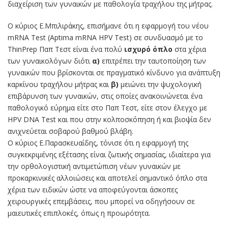
διαχείριση των γυναικών με παθολογία τραχήλου της μήτρας.
Ο κύριος Ε.Μπιλιράκης, επισήμανε ότι η εφαρμογή του νέου
mRNA Test (Aptima mRNA HPV Test) σε συνδυασμό με το
ThinPrep Παπ Τεστ είναι ένα πολύ
ισχυρό όπλο
στα χέρια
των γυναικολόγων διότι
α)
επιτρέπει την ταυτοποίηση των
γυναικών που βρίσκονται σε πραγματικό κίνδυνο για ανάπτυξη
καρκίνου τραχήλου μήτρας και
β)
μειώνει την ψυχολογική
επιβάρυνση των γυναικών, στις οποίες ανακοινώνεται ένα
παθολογικό εύρημα είτε στο Παπ Τεστ, είτε στον έλεγχο με
HPV DNA Test και που στην κολποσκόπηση ή και βιοψία δεν
ανιχνεύεται σοβαρού βαθμού βλάβη.
Ο κύριος Ε.Παρασκευαίδης, τόνισε ότι η εφαρμογή της
συγκεκριμένης εξέτασης είναι ζωτικής σημασίας, ιδιαίτερα για
την ορθολογιστική αντιμετώπιση νέων γυναικών με
προκαρκινικές αλλοιώσεις και αποτελεί σημαντικό όπλο στα
χέρια των ειδικών ώστε να αποφεύγονται άσκοπες
χειρουργικές επεμβάσεις, που μπορεί να οδηγήσουν σε
μαιευτικές επιπλοκές, όπως η προωρότητα.