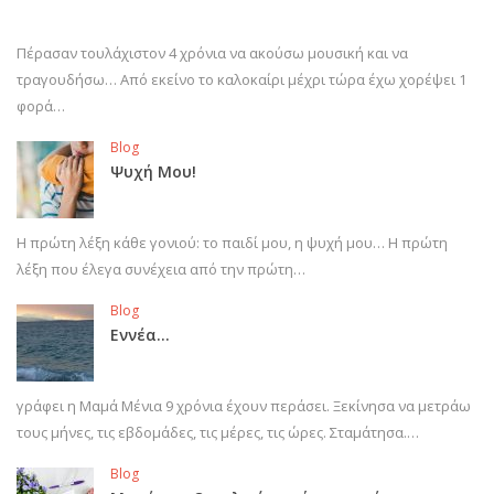
Πέρασαν τουλάχιστον 4 χρόνια να ακούσω μουσική και να
τραγουδήσω… Από εκείνο το καλοκαίρι μέχρι τώρα έχω χορέψει 1
φορά…
Blog
Ψυχή Μου!
Η πρώτη λέξη κάθε γονιού: το παιδί μου, η ψυχή μου… Η πρώτη
λέξη που έλεγα συνέχεια από την πρώτη…
Blog
Εννέα…
γράφει η Μαμά Μένια 9 χρόνια έχουν περάσει. Ξεκίνησα να μετράω
τους μήνες, τις εβδομάδες, τις μέρες, τις ώρες. Σταμάτησα.…
Blog