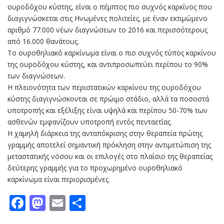
ουροδόχου κύστης, είναι ο πέμπτος πιο συχνός καρκίνος που
διαγιγνώσκεται στις Ηνωμένες πολιτείες, με έναν εκτιμώμενο
αριθμό 77.000 νέων διαγνώσεων το 2016 και περισσότερους
από 16.000 θανάτους.
Το ουροθηλιακό καρκίνωμα είναι ο πιο συχνός τύπος καρκίνου
της ουροδόχου κύστης, και αντιπροσωπεύει περίπου το 90%
των διαγνώσεων.
Η πλειονότητα των περιστατικών καρκίνου της ουροδόχου
κύστης διαγιγνώσκονται σε πρώιμο στάδιο, αλλά τα ποσοστά
υποτροπής και εξέλιξης είναι υψηλά και περίπου 50-70% των
ασθενών εμφανίζουν υποτροπή εντός πενταετίας.
Η χαμηλή διάρκεια της ανταπόκρισης στην θεραπεία πρώτης
γραμμής αποτελεί σημαντική πρόκληση στην αντιμετώπιση της
μεταστατικής νόσου και οι επιλογές στο πλαίσιο της θεραπείας
δεύτερης γραμμής για το προχωρημένο ουροθηλιακό
καρκίνωμα είναι περιορισμένες.
Facebook
Mastodon
Email
Μοιραστείτε