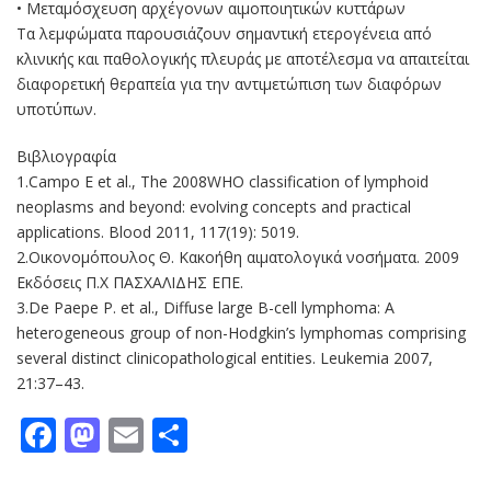
• Μεταμόσχευση αρχέγονων αιμοποιητικών κυττάρων
Τα λεμφώματα παρουσιάζουν σημαντική ετερογένεια από
κλινικής και παθολογικής πλευράς με αποτέλεσμα να απαιτείται
διαφορετική θεραπεία για την αντιμετώπιση των διαφόρων
υποτύπων.
Βιβλιογραφία
1.Campo E et al., The 2008WHO classification of lymphoid
neoplasms and beyond: evolving concepts and practical
applications. Blood 2011, 117(19): 5019.
2.Οικονομόπουλος Θ. Κακοήθη αιματολογικά νοσήματα. 2009
Εκδόσεις Π.Χ ΠΑΣΧΑΛΙΔΗΣ ΕΠΕ.
3.De Paepe P. et al., Diffuse large B-cell lymphoma: A
heterogeneous group of non-Hodgkin’s lymphomas comprising
several distinct clinicopathological entities. Leukemia 2007,
21:37–43.
Facebook
Mastodon
Email
Μοιραστείτε