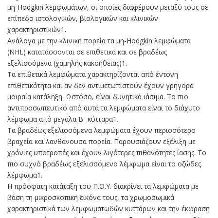
μη-Hodgkin λεμφωμάτων, οι οποίες διαφέρουν μεταξύ τους σε
επίπεδο ιστολογικών, βιολογικών και κλινικών
χαρακτηριστικών1.
Ανάλογα με την κλινική πορεία τα μη-Hodgkin λεμφώματα
(ΝHL) κατατάσσονται σε επιθετικά και σε βραδέως
εξελισσόμενα (χαμηλής κακοήθειας)1.
Τα επιθετικά λεμφώματα χαρακτηρίζονται από έντονη
επιθετικότητα και αν δεν αντιμετωπιστούν έχουν γρήγορα
μοιραία κατάληξη. Ωστόσο, είναι δυνητικά ιάσιμα. Το πιο
αντιπροσωπευτικό από αυτά τα λεμφώματα είναι το διάχυτο
λέμφωμα από μεγάλα Β- κύτταρα1.
Τα βραδέως εξελισσόμενα λεμφώματα έχουν περισσότερο
βραχεία και λανθάνουσα πορεία. Παρουσιάζουν εξέλιξη με
χρόνιες υποτροπές και έχουν λιγότερες πιθανότητες ίασης. Το
πιο συχνό βραδέως εξελισσόμενο λέμφωμα είναι το οζώδες
λέμφωμα1.
Η πρόσφατη κατάταξη του Π.Ο.Υ. διακρίνει τα λεμφώματα με
βάση τη μικροσκοπική εικόνα τους, τα χρωμοσωμικά
χαρακτηριστικά των λεμφωματωδών κυττάρων και την έκφραση