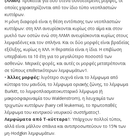
(ΛΛΜΛ)
: πρόκειται για δύο στενά συνδεδεμένες μορφές, οι
οποίες χαρακτηρίζονται από τον ίδιο τύπο νεοπλαστιών
κυττάρων.
Η μόνη διαφορά είναι η θέση εντόπισης των νεοπλαστιών
κυττάρων: στη ΧΛΛ ανευρίσκονται κυρίως στο αίμα και στον
μυελό των οστών ενώ στη ΛΛΜΛ ανευρίσκονται κυρίως στους
λεμφαδένες και τον σπλήνα. Και οι δύο μορφές είναι βραδείας
εξέλιξης, κυρίως η ΧΛΛ. Η θεραπεία είναι η ίδια. Η επιβίωση
υπερβαίνει τα 10 έτη για το μεγαλύτερο ποσοστό των
ασθενών. Μερικές φορές, και αυτές οι μορφές μετατρέπονται
σε τύπους επιθετικότερων λεμφωμάτων1.
•
Άλλες μορφές:
λιγότερο συχνά είναι το λέμφωμα από
κύτταρα του μανδύα, το λέμφωμα οριακής ζώνης, το λέμφωμα
Burkitt, το λεμφοπλασματοκυτταρικό λέμφωμα (ή
μακροσφαιριναιμία του Waldenstrom), η λευχαιμία των
τριχωτών κυττάρων (hairy cell leukemia), το πρωτοπαθές
λέμφωμα του κεντρικού νευρικού συστήματος1.
Λεμφώματα από Τ-κύτταρα
1: Υπάρχουν πολλοί τύποι,
αλλά είναι μάλλον σπάνια και αντιπροσωπεύουν το 15% των
μη-Hodgkin λεμφωμάτων.