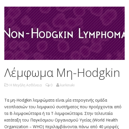
Λέμφωμα Μη-Hodgkin
Η Μεγάλη Ασθένεια
0
karkinaki
Τα μη-Hodgkin λεμφώματα είναι μία ετερογενής ομάδα
νεοπλασιών του λεμφικού συστήματος που προέρχονται από
τα Β-λεμφοκύτταρα ή τα Τ-λεμφοκύτταρα. Στην τελευταία
κατάταξη του Παγκόσμιου Οργανισμού Υγείας (World Health
Organization – WHO) περιλαμβάνονται πάνω από 40 μορφές