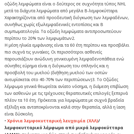
οζώδη λεμφώματα είναι ο δεύτερος σε συχνότητα τύπος NHL
μετά τα διάχυτα λεμφώματα από μεγάλα Β-λεμφοκύτταρα.
Χαρακτηρίζονται από προοδευτική διόγκωση των λεμφαδένων,
συνήθως χωρίς εξωλεμφαδενικές εντοπίσεις και Β
συμπωματολογία. Τα οζώδη λεμφώματα αντιπροσωπεύουν
περίπου το 20% των λεμφωμάτων2.
Η μέση ηλικία εμφάνισης είναι τα 60 έτη περίπου και προσβάλει
πιο συχνά τις γυναίκες. Οι περισσότεροι ασθενείς
παρουσιάζουν ανώδυνη γενικευμένη λεμφαδενοπάθεια ενώ
σύνηθες εύρημα είναι η διόγκωση του σπληνός και η
προσβολή του μυελού (διήθηση μυελού των οστών
ανευρίσκεται στο 40-70% των περιπτώσεων)3. Το Οζώδες
λέμφωμα γενικά θεωρείται ανίατο νόσημα, η διάμεση επιβίωση
των ασθενών με τις τρέχουσες θεραπευτικές επιλογές ξεπερνά
πλέον τα 10 έτη. Πρόκειται για λεμφώματα με συχνά βραδεία
εξέλιξη και ανταποκρίνονται καλά στην θεραπεία, αλλά η ίαση
είναι δύσκολη.
•
Χρόνια λεμφοκυτταρική λευχαιμία (ΧΛΛ)
/
λεμφοκυτταρικό λέμφωμα από μικρά λεμφοκύτταρα