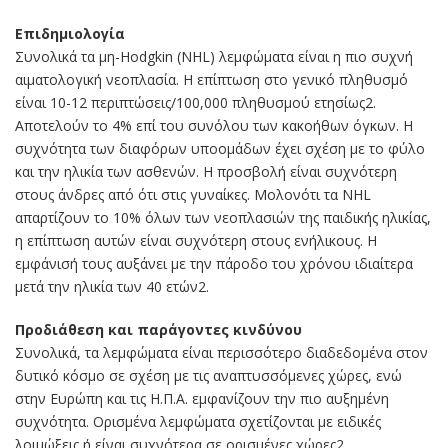
Επιδημιολογία
Συνολικά τα μη-Hodgkin (ΝHL) λεμφώματα είναι η πιο συχνή
αιματολογική νεοπλασία. Η επίπτωση στο γενικό πληθυσμό
είναι 10-12 περιπτώσεις/100,000 πληθυσμού ετησίως2.
Αποτελούν το 4% επί του συνόλου των κακοήθων όγκων. Η
συχνότητα των διαφόρων υποομάδων έχει σχέση με το φύλο
και την ηλικία των ασθενών. Η προσβολή είναι συχνότερη
στους άνδρες από ότι στις γυναίκες. Μολονότι τα NHL
απαρτίζουν το 10% όλων των νεοπλασιών της παιδικής ηλικίας,
η επίπτωση αυτών είναι συχνότερη στους ενήλικους. Η
εμφάνισή τους αυξάνει με την πάροδο του χρόνου ιδιαίτερα
μετά την ηλικία των 40 ετών2.
Προδιάθεση και παράγοντες κινδύνου
Συνολικά, τα λεμφώματα είναι περισσότερο διαδεδομένα στον
δυτικό κόσμο σε σχέση με τις αναπτυσσόμενες χώρες, ενώ
στην Ευρώπη και τις Η.Π.Α. εμφανίζουν την πιο αυξημένη
συχνότητα. Ορισμένα λεμφώματα σχετίζονται με ειδικές
λοιμώξεις ή είναι συχνότερα σε ορισμένες χώρες2.