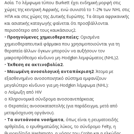
Ασία. Το λέμφωμα τύπου Burkett έχει ενδημική μορφή στις
χώρες της κεντρική Αφρικής, ενώ συνιστά το 1-2% των NHL στις
ΗΠΑ και στις χώρες της Δυτικής Ευρώπης. Τα άτομα αφρικανικής
και ασιατικής καταγωγής φαίνεται ότι προσβάλλονται
περισσότερο από τους καυκάσιους2.
•
Προηγούμενες χημειοθεραπείες:
Ορισμένα
χημειοθεραπευτικά φάρμακα που χρησιμοποιούνται για τη
θεραπεία άλλων όγκων μπορούν να αυξήσουν τον
μακροπρόθεσμο κίνδυνο μη-Hodgkin λεμφώματος (ΝHL)2.
•
Έκθεση σε ακτινοβολία2.
•
Μειωμένη ανοσολογική ανταπόκριση2
. Άτομα με
εξασθενημένο ανοσοποιητικό σύστημα εμφανίζουν
μεγαλύτερο κίνδυνο για μη-Hodgkin λέμφωμα (ΝHL):
o Λοίμωξη από HIV
o Κληρονομικά σύνδρομα ανοσοανεπάρκειας
o Θεραπείες ανοσοκαταστολής (για παράδειγμα, μετά από
μεταμόσχευση οργάνου).
•
Τα αυτοάνοσα νοσήματα
, όπως είναι η ρευματοειδής
αρθρίτιδα, ο ερυθηματώδης λύκος, το σύνδρομο Felty, η
θυροειδίτιδα Hashimoto, η νόσος του Crohn και η ελκώδης