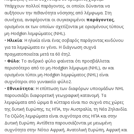
Υπάρχουν πολλοί παράγοντες, οι οποίοι δύνανται να
αυξήσουν την πιθανότητα νόσησης από λέμφωμα. Στη
συνέχεια, αναφέρονται οι συγκεκριμένοι
παράγοντες
,
ορισμένοι εκ των οποίων σχετίζονται με ορισμένους τύπους
μη-Hodgkin λεμφώματος (ΝHL).
•
Ηλικία
: Η ηλικία είναι ένας σοβαρός παράγοντας κινδύνου
για τα λεμφώματα εν γένει. Η διάγνωση συχνά
πραγματοποιείται μετά τα 60 έτη2.
•
Φύλο:
Το ανδρικό φύλο φαίνεται ότι προσβάλλεται
περισσότερο από το μη-Hodgkin λέμφωμα (ΝHL), αν και
ορισμένοι τύποι μη-Hodgkin λεμφώματος (ΝHL) είναι
συχνότεροι στο γυναικείο φύλο2.
•
Εθνικότητα:
Η επίπτωση των διαφόρων υποομάδων NHL
παρουσιάζει διαφορετική γεωγραφική κατανομή. Τα
λεμφώματα από ώριμα Β κύτταρα είναι πιο συχνά στις χώρες
της δυτική Ευρώπης, τις ΗΠΑ, την Αυστραλία, τη Νέα Ζηλανδία.
Τα Οζώδη λεμφώματα είναι συχνότερα στις ΗΠΑ και στην
Δυτική Ευρώπη. Αντίθετα παρουσιάζονται με μειωμένη
συχνότητα στην Νότιο Αφρική, Ανατολική Ευρώπη, Αφρική και