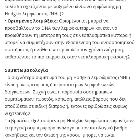
κολίτιδα σχετίζονται με αυξημένο κίνδυνο εμφάνισης μη-
Hodgkin λεμφώματος (ΝHL)2.
•
Ορισμένες λοιμώξεις:
Ορισμένοι ιοί μπορεί να
προσβάλλουν το DNA των λεμφοκυττάρων και έτσι να
προωθήσουν τη μετατροπή τους σε νεοπλασματικά κύτταρα ή
μπορεί να συμμετέχουν στην εξασθένηση του ανοσοποιητικού
συστήματος ή αντίθετα να προκαλέσουν χρόνια διέγερση,
καθιστώντας το πιο επιρρεπές στην νεοπλασματική εκτροπή2.
Συμπτωματολογία
Το συχνότερο σύμπτωμα του μη-Hodgkin λεμφώματος (ΝHL)
είναι η ανεύρεση μιας ή περισσοτέρων λεμφαδενικών
διογκώσεων. Συχνή είναι η παρουσία συστηματικών
συμπτωμάτων: πυρετός, κόπωση, απώλεια βάρους που δεν
αποδίδεται σε ειδική διατροφή, έντονες εφιδρώσεις κυρίως
νυχτερινές.2
Τα βραδέως εξελισσόμενα μη-Hodgkin λεμφώματα εμφανίζουν
ετερογενή συμπεριφορά ανάλογα με τον ιστολογικό βαθμό
κακοήθειας και την έκταση της νόσου: μπορεί να είναι