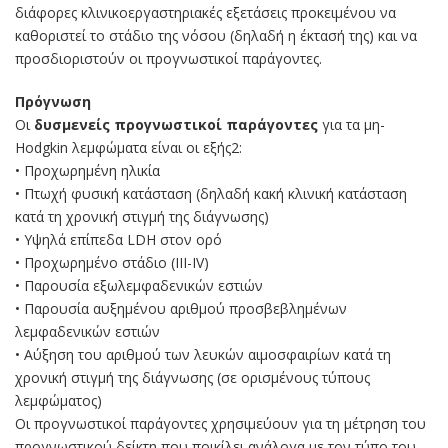
διάφορες κλινικοεργαστηριακές εξετάσεις προκειμένου να
καθοριστεί το στάδιο της νόσου (δηλαδή η έκτασή της) και να
προσδιοριστούν οι προγνωστικοί παράγοντες.
Πρόγνωση
Οι
δυσμενείς προγνωστικοί παράγοντες
για τα μη-
Hodgkin λεμφώματα είναι οι εξής2:
• Προχωρημένη ηλικία
• Πτωχή φυσική κατάσταση (δηλαδή κακή κλινική κατάσταση
κατά τη χρονική στιγμή της διάγνωσης)
• Υψηλά επίπεδα LDH στον ορό
• Προχωρημένο στάδιο (III-IV)
• Παρουσία εξωλεμφαδενικών εστιών
• Παρουσία αυξημένου αριθμού προσβεβλημένων
λεμφαδενικών εστιών
• Αύξηση του αριθμού των λευκών αιμοσφαιρίων κατά τη
χρονική στιγμή της διάγνωσης (σε ορισμένους τύπους
λεμφώματος)
Οι προγνωστικοί παράγοντες χρησιμεύουν για τη μέτρηση του
προγνωστικού δείκτη που ποικίλει ανάλογα με τον τύπο του