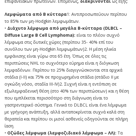
επιφανειακών πρωτεϊνών. Επομένως,
διακρίνονται
ως εξής:
Λεμφώματα από Β κύτταρα
1: Αντιπροσωπεύουν περίπου
το 85% των μη-Hodgkin λεμφωμάτων.
•
Διάχυτο λέμφωμα από μεγάλα Β-κύτταρα (DLBCL –
Diffuse Large B Cell Lymphoma):
είναι το πλέον συχνό
λέμφωμα στις δυτικές χώρες (περίπου 35- 40% επί του
συνόλου των μη-Hodgkin λεμφωμάτων)2. Η μέση ηλικία
εμφάνισης είναι γύρω στα 65 έτη. Όπως σε όλες τις
περιπτώσεις NHL το συχνότερο εύρημα είναι η διόγκωση
λεμφαδένων. Περίπου το 25% διαγιγνώσκονται στα αρχικά
στάδια (Ι-ΙΙ) και 75% σε προχωρημένα στάδια (στάδιο ΙΙ με
ογκώδη νόσο, σταδία ΙΙΙ-ΙV)2. Συχνή είναι η εντόπιση σε
εξωλεμφαδενική θέση (στο 40% των περιπτώσεων) και η θέση
που εμπλέκεται περισσότερο στη διάγνωση είναι το
γαστρεντερικό σύστημα. Γενικά το DLBCL είναι ένα λέμφωμα
με γρήγορη ανάπτυξη, αλλά ανταποκρίνεται συχνά καλά στη
θεραπεία και περίπου οι μισοί ασθενείς οδηγούνται σε πλήρη
ίαση.
•
Οζώδες λέμφωμα (λεμφοζιδιακό λέμφωμα – ΛΛ):
Τα