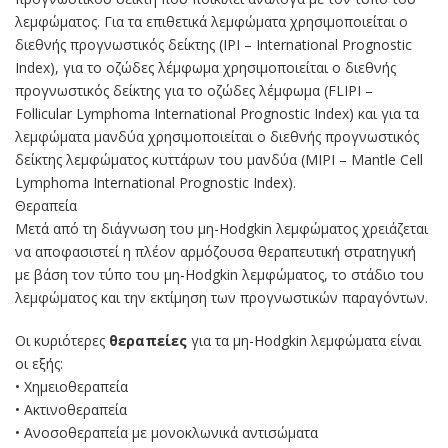
λεμφώματος. Για τα επιθετικά λεμφώματα χρησιμοποιείται ο
διεθνής προγνωστικός δείκτης (IPI – International Prognostic
Index), για το οζώδες λέμφωμα χρησιμοποιείται ο διεθνής
προγνωστικός δείκτης για το οζώδες λέμφωμα (FLIPI –
Follicular Lymphoma International Prognostic Index) και για τα
λεμφώματα μανδύα χρησιμοποιείται ο διεθνής προγνωστικός
δείκτης λεμφώματος κυττάρων του μανδύα (MIPI – Mantle Cell
Lymphoma International Prognostic Index).
Θεραπεία
Μετά από τη διάγνωση του μη-Hodgkin λεμφώματος χρειάζεται
να αποφασιστεί η πλέον αρμόζουσα θεραπευτική στρατηγική
με βάση τον τύπο του μη-Hodgkin λεμφώματος, το στάδιο του
λεμφώματος και την εκτίμηση των προγνωστικών παραγόντων.
Οι κυριότερες
θεραπείες
για τα μη-Hodgkin λεμφώματα είναι
οι εξής:
• Χημειοθεραπεία
• Ακτινοθεραπεία
• Ανοσοθεραπεία με μονοκλωνικά αντισώματα