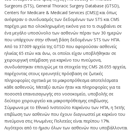
Surgeons (STS), General Thoracic Surgery Database (GTSD),
Centers for Medicare & Medicaid Services (CMS)] και όπως
ανέφεραν ο συνδυασμός των δεδομένων των STS και CMS
παρέχει μια πιο ολοκληρωμένη εικόνα για το τι συμβαίνει σε
ένα μεγάλο υποσύνολο των ασθενών πέραν των 30 ημερών
που υπάρχουν στην εθνική βάση δεδομένων STS των ΗΠΑ.
Από τα 37.009 αρχεία της GTSD που αφορούσαν ασθενείς
ηλικίας 65 ετών και άνω, οι οποίοι είχαν υποβλήθηκαν σε
χειρουργική επέμβαση για καρκίνο του πνεύμονα,
συνδυάστηκαν επιτυχώς με τα στοιχεία της CMS 26.055 αρχεία,
παρέχοντας στους ερευνητές πρόσβαση σε ζωτικές
πληροφορίες σχετικά με τα μακροπρόθεσμα αποτελέσματα
κάθε ασθενούς. Μεταξύ αυτών ήταν και πληροφορίες για τα
ποσοστά επανεισαγωγής στο νοσοκομείο, υποβολής σε
δεύτερο χειρουργείο και μακροπρόθεσμης επιβίωσης.
Σύμφωνα με το Εθνικό Ινστιτούτο Καρκίνου των ΗΠΑ, η 5ετής
επιβίωση των ασθενών που έχουν διαγνωστεί με καρκίνο του
πνεύμονα στις Ηνωμένες Πολιτείες είναι περίπου 17%.
Λιγότεροι από το ήμισυ όλων των ασθενών που υποβάλλονται