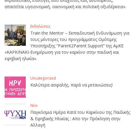
θεραπευτικές επιλογές από ελάχιστες έως ανύπαρκτες,
απαιτείται υγειονομική, οικονομική και πολιτική οξυδέρκεια».
Εκδηλώσεις
Train the Mentor – Εκπαιδευτική Ενδυνάμωση για
τους μέντορες του προγράμματος Ομότιμης
Υποστήριξης “Parent2Parent Support” της ΑμΚΕ
«ΚΑΡΚΙΝΑΚΙ-Ενημέρωση για τον καρκίνο στην παιδική και
εφηβική ηλικία».
Uncategorized
Καλύτερα ασφαλής, παρά να μετανιώσεις!
Νέα
Παγκόσμια Ημέρα Κατά του Καρκίνου της Παιδικής
& Εφηβικής Ηλικίας : Απο την Πρόκληση στην
Αλλαγή