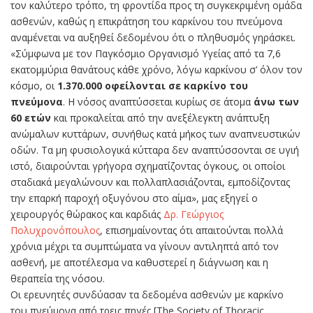
τον καλύτερο τρόπο, τη φροντίδα προς τη συγκεκριμένη ομάδα
ασθενών, καθώς η επικράτηση του καρκίνου του πνεύμονα
αναμένεται να αυξηθεί δεδομένου ότι ο πληθυσμός γηράσκει.
«Σύμφωνα με τον Παγκόσμιο Οργανισμό Υγείας από τα 7,6
εκατομμύρια θανάτους κάθε χρόνο, λόγω καρκίνου σ’ όλον τον
κόσμο, οι
1.370.000 οφείλονται σε καρκίνο του
πνεύμονα
. Η νόσος αναπτύσσεται κυρίως σε άτομα
άνω των
60 ετών
και προκαλείται από την ανεξέλεγκτη ανάπτυξη
ανώμαλων κυττάρων, συνήθως κατά μήκος των αναπνευστικών
οδών. Τα μη φυσιολογικά κύτταρα δεν αναπτύσσονται σε υγιή
ιστό, διαιρούνται γρήγορα σχηματίζοντας όγκους, οι οποίοι
σταδιακά μεγαλώνουν και πολλαπλασιάζονται, εμποδίζοντας
την επαρκή παροχή οξυγόνου στο αίμα», μας εξηγεί ο
χειρουργός θώρακος και καρδιάς
Δρ. Γεώργιος
Πολυχρονόπουλος
, επισημαίνοντας ότι απαιτούνται πολλά
χρόνια μέχρι τα συμπτώματα να γίνουν αντιληπτά από τον
ασθενή, με αποτέλεσμα να καθυστερεί η διάγνωση και η
θεραπεία της νόσου.
Οι ερευνητές συνδύασαν τα δεδομένα ασθενών με καρκίνο
του πνεύμονα από τρεις πηγές [The Society of Thoracic