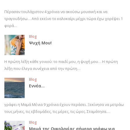
Πέρασαν τουλάχιστον 4 χρόνια να ακούσω μουσική και να
τραγουδήσω… Από εκείνο το καλοκαίρι μέχρι τώρα έχω χορέψει 1
φορά…
Blog
Ψυχή Μου!
Η πρώτη λέξη κάθε γονιού: το παιδί μου, η ψυχή μου… Η πρώτη
λέξη που έλεγα συνέχεια από την πρώτη…
Blog
Εννέα…
γράφει η Μαμά Μένια 9 χρόνια έχουν περάσει. Ξεκίνησα να μετράω
τους μήνες, τις εβδομάδες, τις μέρες, τις ώρες. Σταμάτησα.…
Blog
Μαμά της Ογκολογίας σήμερα γράφω για