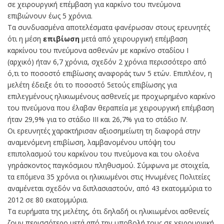
σε χειρουργική επέμβαση για καρκίνο του πνεύμονα
επιβιώνουν έως 5 χρόνια.
Τα συνδυασμένα αποτελέσματα φανέρωσαν στους ερευνητές
ότι η μέση
επιβίωση
μετά από χειρουργική επέμβαση
καρκίνου του πνεύμονα ασθενών με καρκίνο σταδίου Ι
(αρχικό) ήταν 6,7 χρόνια, σχεδόν 2 χρόνια περισσότερο από
ό,τι το ποσοστό επιβίωσης αναφοράς των 5 ετών. Επιπλέον, η
μελέτη έδειξε ότι το ποσοστό 5ετούς επιβίωσης για
επιλεγμένους ηλικιωμένους ασθενείς με προχωρημένο καρκίνο
του πνεύμονα που έλαβαν θεραπεία με χειρουργική επέμβαση
ήταν 29,9% για το στάδιο ΙΙΙ και 26,7% για το στάδιο IV.
Οι ερευνητές χαρακτήρισαν αξιοσημείωτη τη διαφορά στην
αναμενόμενη επιβίωση, λαμβανομένου υπόψη του
επιπολασμού του καρκίνου του πνεύμονα και του ολοένα
γηράσκοντος παγκόσμιου πληθυσμού. Σύμφωνα με στοιχεία,
τα επόμενα 35 χρόνια οι ηλικιωμένοι στις Ηνωμένες Πολιτείες
αναμένεται σχεδόν να διπλασιαστούν, από 43 εκατομμύρια το
2012 σε 80 εκατομμύρια.
Τα ευρήματα της μελέτης, ότι δηλαδή οι ηλικιωμένοι ασθενείς
ζουν περισσότερο μετά από την υποβολή τους σε χειρουργική