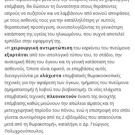
επέμβαση, θα δώσουν τη δυνατότητα στους θεράποντες
ιατρούς να συζητούν και να λαμβάνουν από κοινού αποφάσεις
με τους ασθενείς τους για την καταλληλότερη γι’ αυτούς
θεραπευτική προσέγγιση, συνυπολογίζοντας τη γενικότερη
κατάσταση της υγείας του ηλικιωμένου, που συχνά αποτελεί
εμπόδιο στην εφαρμογή της.
«Η
χειρουργική αντιμετώπιση
του καρκίνου του πνεύμονα
εξαρτάται
από τον ιστολογικό τύπου του, το στάδιο, την
ανατομική θέση του όγκου και τη γενική κατάσταση του
ασθενούς. Όποτε είναι εφικτό, οι επεμβάσεις αυτές
διενεργούνται με
ελάχιστα
επεμβατικές θωρακοσκοπικές
τεχνικές για την αφαίρεση των όγκων, τμήματος του πνεύμονα
(τμηματεκτομή) ή λοβού του (λοβεκτομή). Οι νέες ελάχιστα
επεμβατικές τεχνικές
πλεονεκτούν
έναντι της ανοιχτής
επέμβασης καθώς μειώνουν την απώλεια αίματος και τη
μετεγχειρητική περίοδο του πόνου, ενώ η επιστροφή στο σπίτι
γίνεται συντομότερα από τις 2 εβδομάδες που απαιτούνται
μετά από τη θωρακοτομή», καταλήγει ο Δρ. Γεώργιος
Πολυχρονόπουλος.