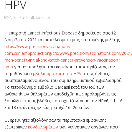
HPV
Νέα
0
karkinaki
Η επιτροπή Lancet Infectious Disease δημοσίευσε στις 12
Νοεμβρίου 2021 τα αποτελέσματα μιας εκτεταμένης μελέτης
https://www-precisionvaccinations-
com.cdn.ampproject.org/c/s/www.precisionvaccinations.com/2021
men-benefit-initial-and-catch-cancer-prevention-vaccination?
amp
για την πρόληψη του καρκίνου, υποστηρίζοντας τον
τετραδύναμο
εμβολιασμό κατά του HPV
στους άνδρες,
συμπεριλαμβανομένου του συμπληρωματικού εμβολιασμού.
Το τετραδύναμο εμβόλιο Gardasil κατά του ιού των
ανθρωπίνων θηλωμάτων απεδείχθη πώς προλαμβάνει τις
λοιμώξεις και τις βλάβες που σχετίζονται με τoν HPV6, 11, 16
και 18 σε άντρες ηλικίας μεταξύ 16–26 ετών.
Οι ερευνητές αξιολόγησαν τα περιστατικά εμφάνισης
εξωτερικών
κονδυλωμάτων
των γεννητικών οργάνων που