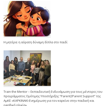
Η μητέρα: η αόρατη δύναμη δίπλα στο παιδί
Train the Mentor – Εκπαιδευτική Ενδυνάμωση για τους μέντορες του
προγράμματος Ομότιμης Υποστήριξης “Parent2Parent Support” της
ΑμΚΕ «ΚΑΡΚΙΝΑΚΙ-Ενημέρωση για τον καρκίνο στην παιδική και
εφηβική ηλικία».