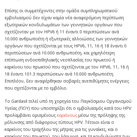
Επίσης οι συμμετέχοντες στην ομάδα συμπληρωματικού
εμβολιασμού δεν είχαν καμία νέα αναφερόμενη περίπτωση
εξωτερικών κονδυλωμάτων των γεννητικών οργάνων που
σχετίζονταν με τον HPV6 ή 11 έναντι 0 περιπτώσεων ανά
10.000 ανθρωποέτη ή εξωτερικές αλλοιώσεις των γεννητικών
οργάνων που σχετίζονται με τους HPV6, 11, 16 ή 18 έναντι 0
περιπτώσεων ανά 10.000 ανθρωποέτη, και χαμηλότερη
επίπτωση ενδοεπιθηλιακής νεοπλασίας του πρωκτού ή
καρκίνου του πρωκτού που σχετίζονται με τον HPV6, 11, 16 ή
18 έναντι 101.3 περιπτώσεων ανά 10.000 ανθρωποέτη.
Επιπλέον, δεν αναφέρθηκαν σοβαρές ανεπιθύμητες ενέργειες
που σχετίζονται με το εμβόλιο.
Το Gardasil τελεί υπό τη χορηγία του Παγκόσμιου Οργανισμού
Υγείας (ΠΟΥ) που υποστηρίζει ότι ο εμβολιασμός κατά του HPV
προλαμβάνει ορισμένους
καρκίνους
μέσω της πρόληψης της
μόλυνσης από διάφορους τύπους HPV. Τέτοιοι είναι ο
καρκίνος του τραχήλου της μήτρας για τις γυναίκες, και ο
καρκίνος του πρωκτού, του λάρυγγα, και τα κονδυλώματα των