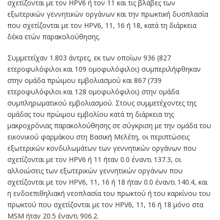
σχετίζονται με τον HPV6 ή τον 11 και τις βλάβες των
εξωτερικών γεννητικών οργάνων και την πρωκτική δυσπλασία
που σχετίζονται με τον HPV6, 11, 16 ή 18, κατά τη διάρκεια
δέκα ετών παρακολούθησης.
Συμμετείχαν 1.803 άντρες, εκ των οποίων 936 (827
ετεροφυλόφιλοι και 109 ομοφυλόφιλοι) συμπεριλήφθηκαν
στην ομάδα πρώιμου εμβολιασμού και 867 (739
ετεροφυλόφιλοι και 128 ομοφυλόφιλοι) στην ομάδα
συμπληρωματικού εμβολιασμού. Στους συμμετέχοντες της
ομάδας του πρώιμου εμβολίου κατά τη διάρκεια της
μακροχρόνιας παρακολούθησης σε σύγκριση με την ομάδα του
εικονικού φαρμάκου στη Βασική Μελέτη, οι περιπτώσεις
εξωτερικών κονδυλωμάτων των γεννητικών οργάνων που
σχετίζονται με τον HPV6 ή 11 ήταν 0.0 έναντι 137.3, οι
αλλοιώσεις των εξωτερικών γεννητικών οργάνων που
σχετίζονται με τον HPV6, 11, 16 ή 18 ήταν 0.0 έναντι 140.4, και
η ενδοεπιθηλιακή νεοπλασία του πρωκτού ή του καρκίνου του
πρωκτού που σχετίζονται με τον HPV6, 11, 16 ή 18 μόνο στα
MSM ήταν 20.5 έναντι 906.2.