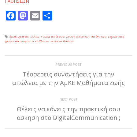
ΠΑΘΗΣΕΩΝ
Facebook
Mastodon
Email
Μοιραστείτε
δικαιωματα
,
ελλοκ
,
ενωση ασθενων
,
ενωση σπανιων παθησεων
,
ευρωπαικη
ημερα δικαιωματα ασθενων
,
κειμενο θεσεων
PREVIOUS POST
Τέσσερεις συναντήσεις για την
απώλεια με την ΑμΚΕ Μαθήματα Ζωής
NEXT POST
Θέλεις να κάνεις την πρακτική σου
άσκηση στο DigitalCommunication ;